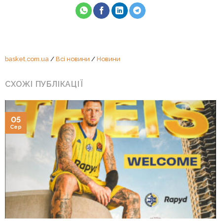
basket.com.ua
/
Всі новини
/
Новини
СХОЖІ ПУБЛІКАЦІЇ
05
Сер