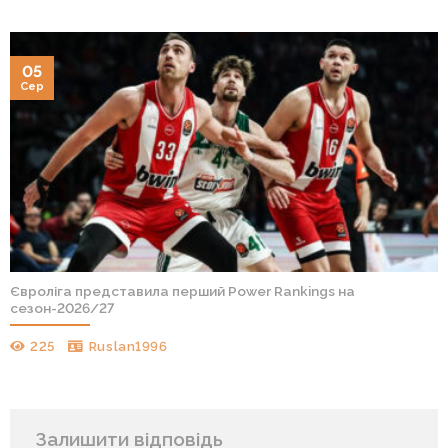
05
Сер
Євроліга представила перший Power Rankings на
сезон-2026/27
225
Ruslan1996
Залишити відповідь