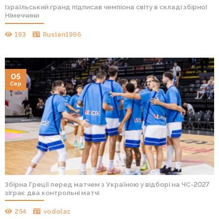
Ізраїльський гранд підписав чемпіона світу в складі збірної
Німеччини
193
Ruslan1996
05
Сер
Збірна Греції перед матчем з Україною у відборі на ЧС-2027
зіграє два контрольні матчі
254
vodolaz