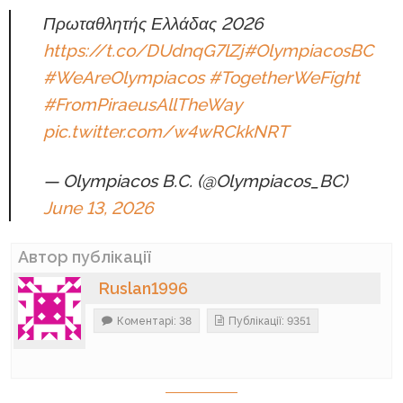
Πρωταθλητής Ελλάδας 2026
https://t.co/DUdnqG7lZj
#OlympiacosBC
#WeAreOlympiacos
#TogetherWeFight
#FromPiraeusAllTheWay
pic.twitter.com/w4wRCkkNRT
— Olympiacos B.C. (@Olympiacos_BC)
June 13, 2026
Автор публікації
Ruslan1996
Коментарі: 38
Публікації: 9351