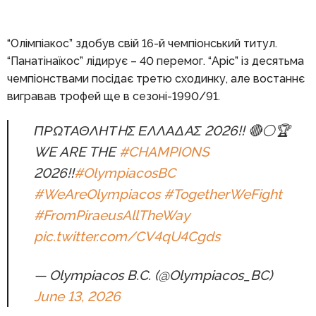
“Олімпіакос” здобув свій 16-й чемпіонський титул.
“Панатінаїкос” лідирує – 40 перемог. “Аріс” із десятьма
чемпіонствами посідає третю сходинку, але востаннє
вигравав трофей ще в сезоні-1990/91.
ΠΡΩΤΑΘΛΗΤHΣ ΕΛΛΑΔAΣ 2026!! 🔴⚪🏆
WE ARE THE
#CHAMPIONS
2026!!
#OlympiacosBC
#WeAreOlympiacos
#TogetherWeFight
#FromPiraeusAllTheWay
pic.twitter.com/CV4qU4Cgds
— Olympiacos B.C. (@Olympiacos_BC)
June 13, 2026