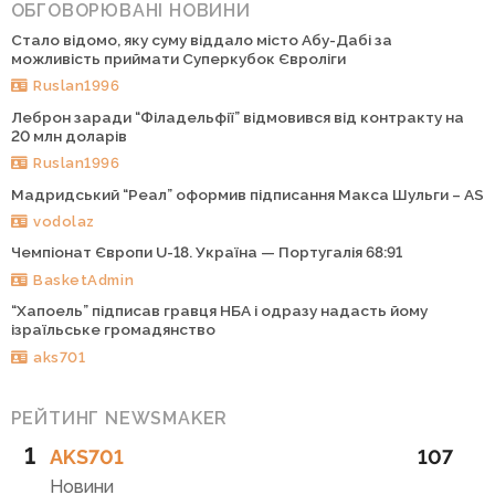
ОБГОВОРЮВАНІ НОВИНИ
Стало відомо, яку суму віддало місто Абу-Дабі за
можливість приймати Суперкубок Євроліги
Ruslan1996
Леброн заради “Філадельфії” відмовився від контракту на
20 млн доларів
Ruslan1996
Мадридський “Реал” оформив підписання Макса Шульги – AS
vodolaz
Чемпіонат Європи U-18. Україна — Португалія 68:91
BasketAdmin
“Хапоель” підписав гравця НБА і одразу надасть йому
ізраїльське громадянство
aks701
РЕЙТИНГ NEWSMAKER
1
AKS701
107
Новини