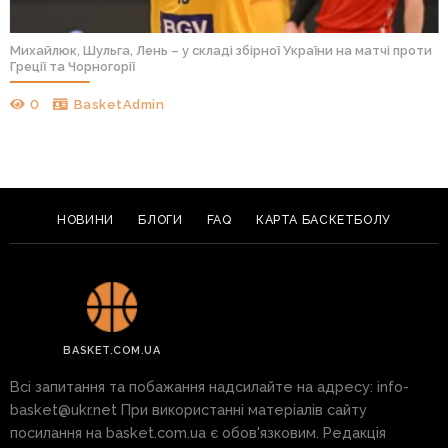
Михайлюк, Шульга, Лень – у складі збірної України на матчі проти
Греції та Чорногорії
0
BasketAdmin
НОВИНИ
БЛОГИ
FAQ
КАРТА БАСКЕТБОЛУ
BASKET.COM.UA
Всі запитання та побажання надсилайте на адресу:
info-
basket@ukr.net
При використанні матеріалів сайту
посилання на basket.com.ua є обов'язковим. Редакція