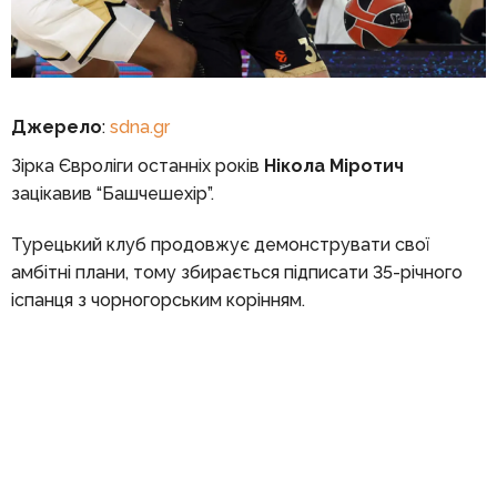
Джерело
:
sdna.gr
Зірка Євроліги останніх років
Нікола Міротич
зацікавив “Башчешехір”.
Турецький клуб продовжує демонструвати свої
амбітні плани, тому збирається підписати 35-річного
іспанця з чорногорським корінням.