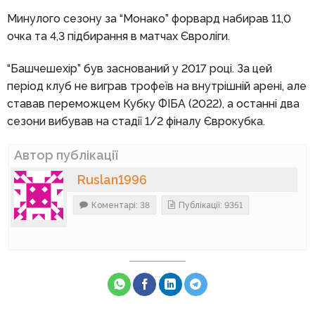
Минулого сезону за “Монако” форвард набирав 11,0
очка та 4,3 підбирання в матчах Євроліги.
“Башчешехір” був заснований у 2017 році. За цей
період клуб не виграв трофеїв на внутрішній арені, але
ставав переможцем Кубку ФІБА (2022), а останні два
сезони вибував на стадії 1/2 фіналу Єврокубка.
Автор публікації
Ruslan1996
Коментарі: 38
Публікації: 9351