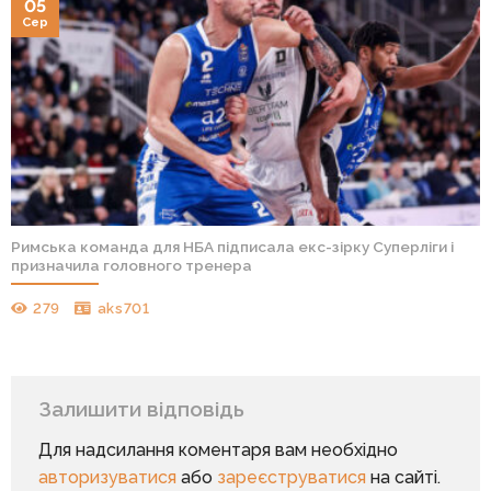
05
Сер
Римська команда для НБА підписала екс-зірку Суперліги і
призначила головного тренера
279
aks701
Залишити відповідь
Для надсилання коментаря вам необхідно
авторизуватися
або
зареєструватися
на сайті.