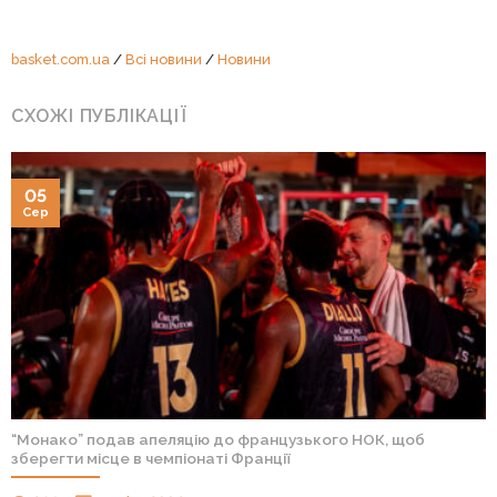
basket.com.ua
/
Всі новини
/
Новини
СХОЖІ ПУБЛІКАЦІЇ
05
Сер
“Монако” подав апеляцію до французького НОК, щоб
зберегти місце в чемпіонаті Франції