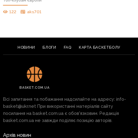
топ-клубам Європи
122
aks701
НОВИНИ
БЛОГИ
FAQ
КАРТА БАСКЕТБОЛУ
BASKET.COM.UA
Всі запитання та побажання надсилайте на адресу:
info-
basket@ukr.net
При використанні матеріалів сайту
посилання на basket.com.ua є обов'язковим. Редакція
basket.com.ua не завжди поділяє позицію авторів.
Архів новин