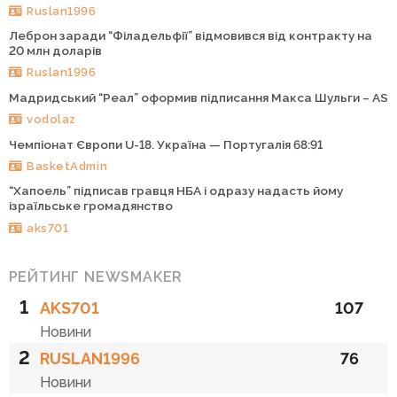
Ruslan1996
Леброн заради “Філадельфії” відмовився від контракту на
20 млн доларів
Ruslan1996
Мадридський “Реал” оформив підписання Макса Шульги – AS
vodolaz
Чемпіонат Європи U-18. Україна — Португалія 68:91
BasketAdmin
“Хапоель” підписав гравця НБА і одразу надасть йому
ізраїльське громадянство
aks701
РЕЙТИНГ NEWSMAKER
1
AKS701
107
Новини
2
RUSLAN1996
76
Новини