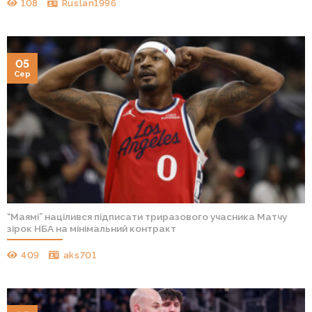
108
Ruslan1996
05
Сер
“Маямі” націлився підписати триразового учасника Матчу
зірок НБА на мінімальний контракт
409
aks701