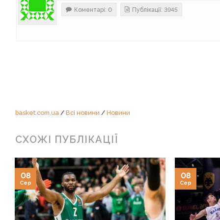
Коментарі: 0
Публікації: 3945
basket.com.ua
/
Всі новини
/
Новини
СХОЖІ ПУБЛІКАЦІЇ
08
08
Сер
Сер