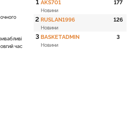
1
AKS701
177
Новини
точного
2
RUSLAN1996
126
Новини
3
BASKETADMIN
3
ривабливі
Новини
довгий час