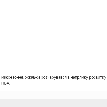
 міжсезоння, оскільки розчарувався в напрямку розвитк
л НБА.