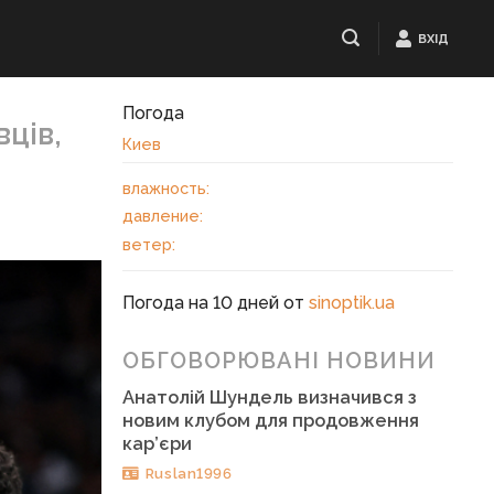
ВХІД
Погода
ців,
Киев
влажность:
давление:
ветер:
Погода на 10 дней от
sinoptik.ua
ОБГОВОРЮВАНІ НОВИНИ
Анатолій Шундель визначився з
новим клубом для продовження
кар’єри
Ruslan1996