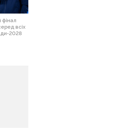
 фінал
серед всіх
ади-2028