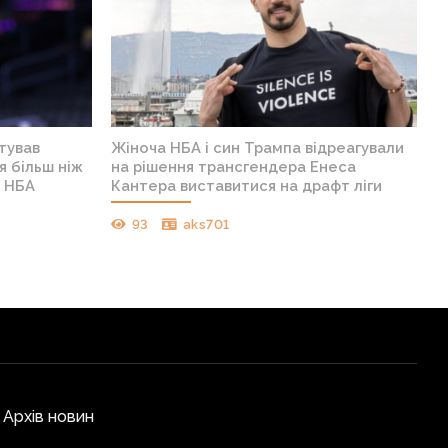
тував
Жіноча НБА і син Трампа відреагували
я більш ніж
на рішення трансгендера Енеса
в НБА
Кантера виставитися на драфт ліги
93
aks701
Архів новин