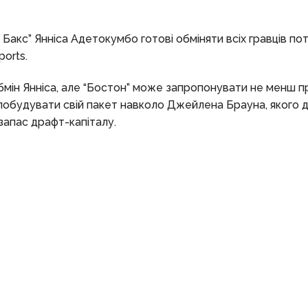
Бакс” Янніса Адетокумбо готові обміняти всіх гравців по
orts.
бмін Янніса, але “Бостон” може запропонувати не менш п
і побудувати свій пакет навколо Джейлена Брауна, якого 
запас драфт-капіталу.