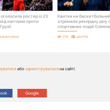
 оголосила ростер із 23
Квитки на баскетбольний
еред матчами проти
отримали рекордну ціну 
Грузії
спортивних подій Олімпі
asketAdmin
178
aks701
зуватися
або
зареєструватися
на сайті.
book
Google