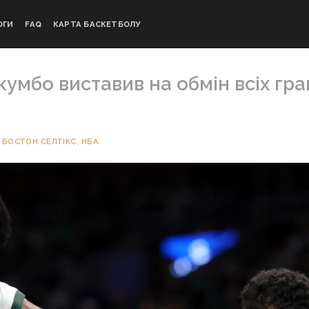
ОГИ
FAQ
КАРТА БАСКЕТБОЛУ
умбо виставив на обмін всіх грав
И
БОСТОН СЕЛТІКС
,
НБА