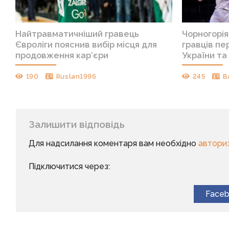
Найтравматичніший гравець
Чорногорія
Євроліги пояснив вибір місця для
гравців п
продовження кар’єри
України та 
190
Ruslan1996
245
B
Залишити відповідь
Для надсилання коментаря вам необхідно
автори
Підключитися через:
Face