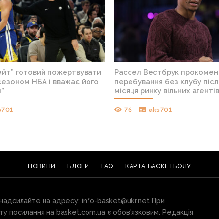
ейт” готовий пожертвувати
Рассел Вестбрук прокомен
сезоном НБА і вважає його
перебування без клубу післ
м”
місяця ринку вільних агенті
s701
76
aks701
НОВИНИ
БЛОГИ
FAQ
КАРТА БАСКЕТБОЛУ
 надсилайте на адресу:
info-basket@ukr.net
При
ту посилання на basket.com.ua є обов'язковим. Редакція