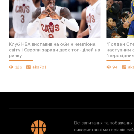
Клуб НБА виставив на обмін чемпіона
“Голден Ст
світу і Європи заради двох топ-цілей на
наступним 
ринку
“перехідни
126
aks701
94
ak
Всі запитання та побажання
використанні матеріалів сай