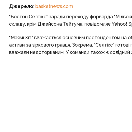
Джерело
:
basketnews.com
“Бостон Селтікс” заради переходу форварда “Мілвокі 
складу, крім Джейсона Тейтума, повідомляє Yahoo! Sp
“Маямі Хіт” вважається основним претендентом на о
активи за зіркового гравця. Зокрема, “Селтікс” готов
вважали недоторканим. У команди також є солідний 