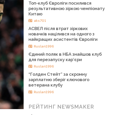
Топ-клуб Євроліги посилився
результативною зіркою чемпіонату
Китаю
aks701
АСВЕЛ після втрат зіркових
новачків націлився на одного з
найкращих асистентів Євроліги
Ruslan1996
Єдиний поляк в НБА знайшов клуб
для перезапуску кар’єри
Ruslan1996
“Голден Стейт” за скромну
зарплатню зберіг ключового
ветерана клубу
Ruslan1996
РЕЙТИНГ NEWSMAKER