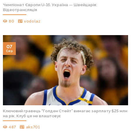
Чемпіонат Європи U-16. Україна — Швейцарія:
Відеотрансляція
80
vodolaz
07
Сер
Ключовий гравець “Голден Стейт” вимагає зарплату $25 млн
на рік. Клуб це не влаштовує
487
aks701