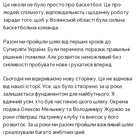
Це ніколи не було просто про баскетбол. Це про
людей, спільноту, відповідальність і щоденну роботу
заради того, щоб у Волинській області була сильна
баскетбольна команда.
Разом ми пройшли шлях від перших кроків до
Суперліги України. Були перемоги, поразки, правильні
рішення і помилки. Але розвиток неможливий без
сміливості пробувати нове і рухатися вперед.
Сьогодні ми відкриваємо нову сторінку. Це не відмова
від нашої історії. Усе, що було створено за ці роки,
залишається фундаментом для майбутнього. Я
вдячний усім, хто був частиною цього шляху. Окрема
подяка Олексію Мельнику та Володимиру Журжію за
роки співпраці, підтримку клубу та внесок у його
розвиток. За ці роки ми разом пройшли важливий шлях
і реалізували багато амбітних ідей.