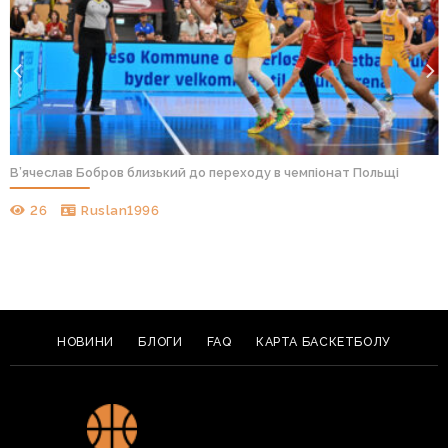
В’ячеслав Бобров близький до переходу в чемпіонат Польщі
26
Ruslan1996
НОВИНИ
БЛОГИ
FAQ
КАРТА БАСКЕТБОЛУ