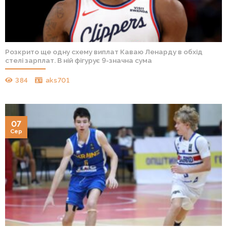
Розкрито ще одну схему виплат Каваю Ленарду в обхід
стелі зарплат. В ній фігурує 9-значна сума
384
aks701
07
Сер