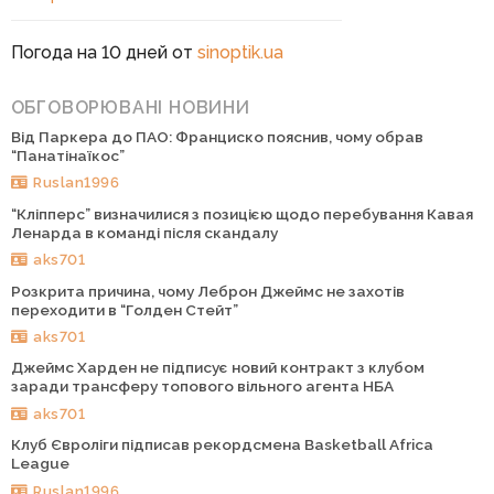
Погода на 10 дней от
sinoptik.ua
ОБГОВОРЮВАНІ НОВИНИ
Від Паркера до ПАО: Франциско пояснив, чому обрав
“Панатінаїкос”
Ruslan1996
“Кліпперс” визначилися з позицією щодо перебування Кавая
Ленарда в команді після скандалу
aks701
Розкрита причина, чому Леброн Джеймс не захотів
переходити в “Голден Стейт”
aks701
Джеймс Харден не підписує новий контракт з клубом
заради трансферу топового вільного агента НБА
aks701
Клуб Євроліги підписав рекордсмена Basketball Africa
League
Ruslan1996