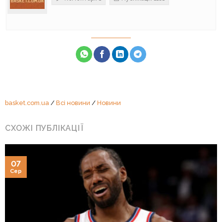
basket.com.ua
/
Всі новини
/
Новини
СХОЖІ ПУБЛІКАЦІЇ
07
Сер