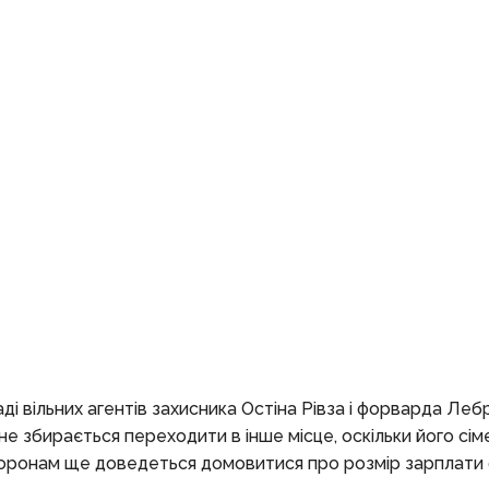
 вільних агентів захисника Остіна Рівза і форварда Леб
 збирається переходити в інше місце, оскільки його сімей
торонам ще доведеться домовитися про розмір зарплати