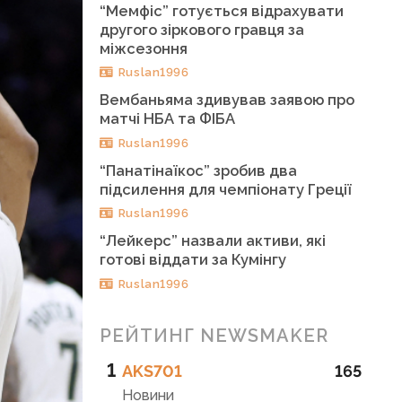
“Мемфіс” готується відрахувати
другого зіркового гравця за
міжсезоння
Ruslan1996
Вембаньяма здивував заявою про
матчі НБА та ФІБА
Ruslan1996
“Панатінаїкос” зробив два
підсилення для чемпіонату Греції
Ruslan1996
“Лейкерс” назвали активи, які
готові віддати за Кумінгу
Ruslan1996
РЕЙТИНГ NEWSMAKER
1
AKS701
165
Новини