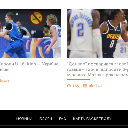
вропи U-16. Кіпр — Україна:
“Денвер” посварився зі свої
яція
гравцем і хоче підписати 6
учасника Матчу зірок на зам
dolaz
165
aks701
НОВИНИ
БЛОГИ
FAQ
КАРТА БАСКЕТБОЛУ