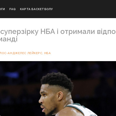
ОГИ
FAQ
КАРТА БАСКЕТБОЛУ
суперзірку НБА і отримали відпо
манді
ЛОС-АНДЖЕЛЕС ЛЕЙКЕРС
,
НБА