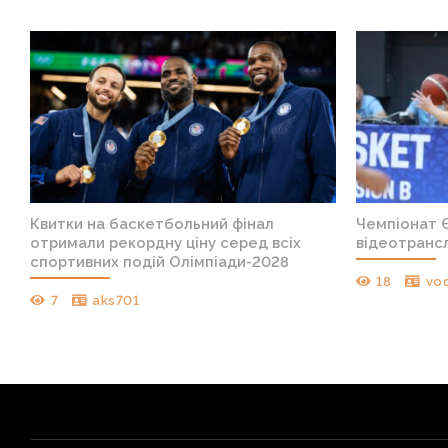
Квитки на баскетбольний фінал
Чемпіонат Є
отримали рекордну ціну серед всіх
відеотрансл
спортивних подій Олімпіади-2028
18
vo
7
aks701