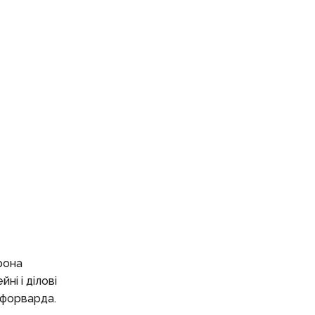
рона
ні і ділові
 форварда.