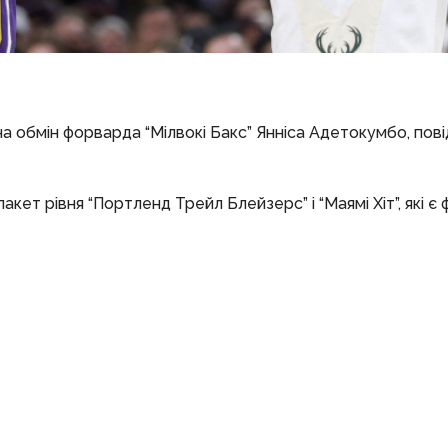
обмін форварда “Мілвокі Бакс” Янніса Адетокумбо, пов
кет рівня “Портленд Трейл Блейзерс” і “Маямі Хіт”, які є