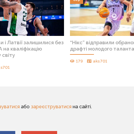
ви і Латвії залишилися без
“Нікс” відправили обрано
А на кваліфікацію
драфті молодого таланта
 світу
179
aks701
ks701
зуватися
або
зареєструватися
на сайті.