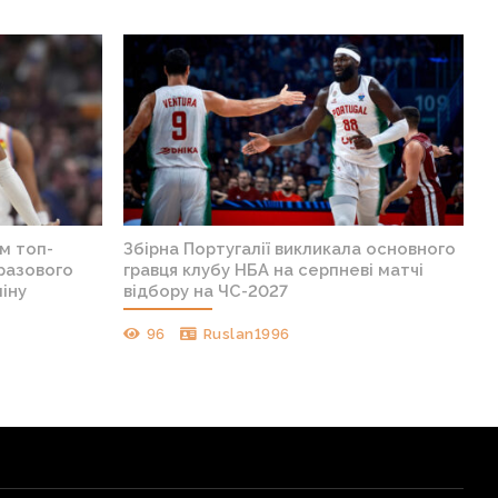
м топ-
Збірна Португалії викликала основного
-разового
гравця клубу НБА на серпневі матчі
іну
відбору на ЧС-2027
96
Ruslan1996