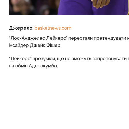
Джерело
:
basketnews.com
“Лос-Анджелес Лейкерс” перестали претендувати на 
інсайдер Джейк Фішер.
“Лейкерс” зрозуміли, що не зможуть запропонувати па
на обмін Адетокумбо.