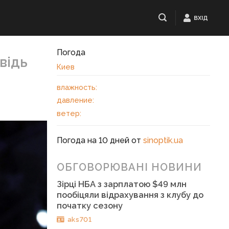
ВХІД
Погода
відь
Киев
влажность:
давление:
ветер:
Погода на 10 дней от
sinoptik.ua
ОБГОВОРЮВАНІ НОВИНИ
Зірці НБА з зарплатою $49 млн
пообіцяли відрахування з клубу до
початку сезону
aks701