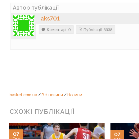
Автор публікації
aks701
Коментарі: 0
Публікації: 3938
basket.com.ua
/
Всі новини
/
Новини
СХОЖІ ПУБЛІКАЦІЇ
07
07
Сер