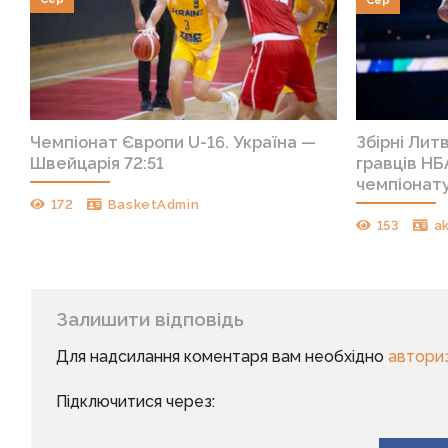
Сер
Чемпіонат Європи U-16. Україна —
Збірні Лит
Швейцарія 72:51
гравців НБ
чемпіонату
172
BasketAdmin
153
a
Залишити відповідь
Для надсилання коментаря вам необхідно
автори
Підключитися через: