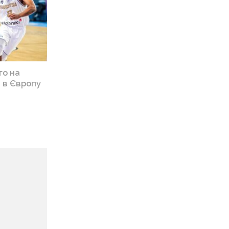
го на
 в Європу