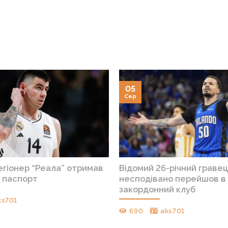
05
Сер
егіонер “Реала” отримав
Відомий 26-річний граве
й паспорт
несподівано перейшов в
закордонний клуб
ks701
690
aks701