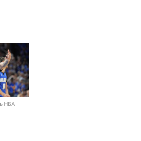
ць НБА