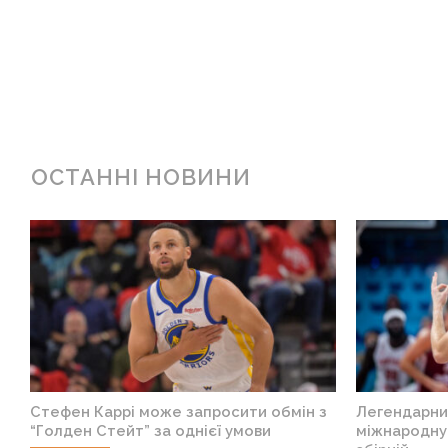
ОСТАННІ НОВИНИ
ю
Стефен Каррі може запросити обмін з
Легендарни
“Голден Стейт” за однієї умови
міжнародну к