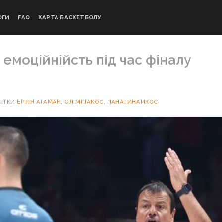
ОГИ
FAQ
КАРТА БАСКЕТБОЛУ
 емоційнійсть під час фіналу
ІТКИ
ЕРГІН АТАМАН
,
ОЛІМПІАКОС
,
ПАНАТИНАИКОС