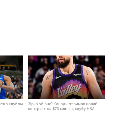
ся з клубом
Зірка збірної Канади отримав новий
контракт на $73 млн від клубу НБА