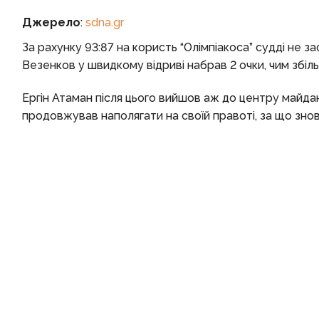
Джерело
:
sdna.gr
За рахунку 93:87 на користь “Олімпіакоса” судді не 
Везенков у швидкому відриві набрав 2 очки, чим збіль
Ергін Атаман після цього вийшов аж до центру майда
продовжував наполягати на своїй правоті, за що знов