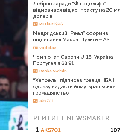
Леброн заради “Філадельфії”
відмовився від контракту на 20 млн
доларів
Ruslan1996
Мадридський “Реал” оформив
підписання Макса Шульги – AS
vodolaz
Чемпіонат Європи U-18. Україна —
Португалія 68:91
BasketAdmin
“Хапоель” підписав гравця НБА і
одразу надасть йому ізраїльське
громадянство
aks701
РЕЙТИНГ NEWSMAKER
1
AKS701
107