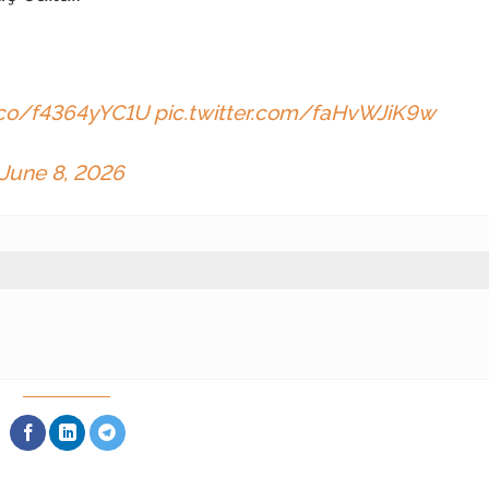
t.co/f4364yYC1U
pic.twitter.com/faHvWJiK9w
June 8, 2026