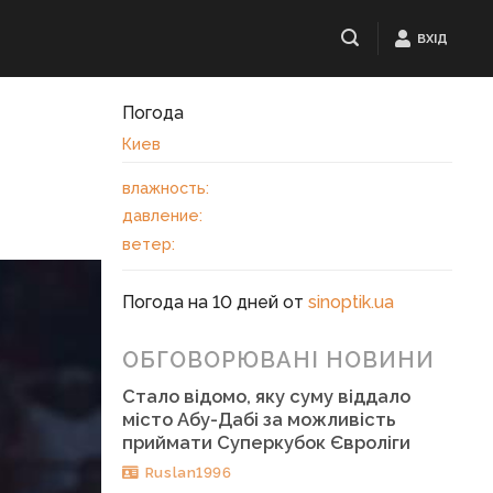
ВХІД
Погода
Киев
влажность:
давление:
ветер:
Погода на 10 дней от
sinoptik.ua
ОБГОВОРЮВАНІ НОВИНИ
Стало відомо, яку суму віддало
місто Абу-Дабі за можливість
приймати Суперкубок Євроліги
Ruslan1996