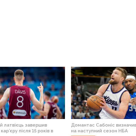
й латвієць завершив
Домантас Сабоніс визначив
ар’єру після 15 років в
на наступний сезон НБА