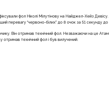
зафіксували фол Ніколі Мілутінову на Найджел-Хейз Девісу
ший перевагу “червоно-білих” до 8 очок за 51 секунду до к
нчику. Він отримав технічний фол. Незважаючи на це Ата
у отримав технічний фол і був вилучений.