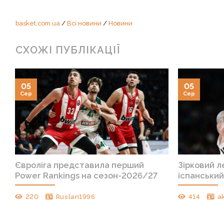
basket.com.ua
/
Всі новини
/
Новини
СХОЖІ ПУБЛІКАЦІЇ
05
05
Сер
Сер
Євроліга представила перший
Зірковий л
Power Rankings на сезон-2026/27
іспанськи
220
Ruslan1996
414
a