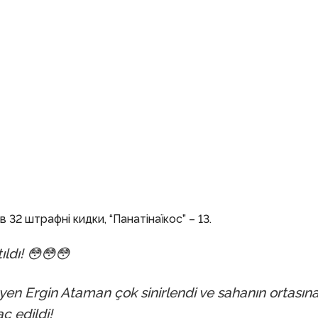
в 32 штрафні кидки, “Панатінаїкос” – 13.
ıldı! 😳😳😳
eyen Ergin Ataman çok sinirlendi ve sahanın ortasın
ç edildi!