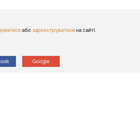
зуватися
або
зареєструватися
на сайті.
book
Google