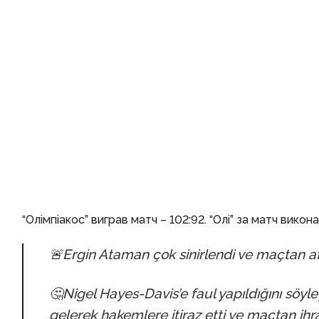
“Олімпіакос” виграв матч – 102:92. “Олі” за матч викона
🚨Ergin Ataman çok sinirlendi ve maçtan at
🤔Nigel Hayes-Davis’e faul yapıldığını söyl
gelerek hakemlere itiraz etti ve maçtan ihra