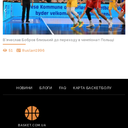
В’ячеслав Бобров близький до переходу в чемпіонат Польщі
51
Ruslan1996
НОВИНИ
БЛОГИ
FAQ
КАРТА БАСКЕТБОЛУ
BASKET.COM.UA