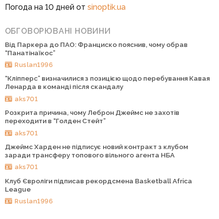
Погода на 10 дней от
sinoptik.ua
ОБГОВОРЮВАНІ НОВИНИ
Від Паркера до ПАО: Франциско пояснив, чому обрав
“Панатінаїкос”
Ruslan1996
“Кліпперс” визначилися з позицією щодо перебування Кавая
Ленарда в команді після скандалу
aks701
Розкрита причина, чому Леброн Джеймс не захотів
переходити в “Голден Стейт”
aks701
Джеймс Харден не підписує новий контракт з клубом
заради трансферу топового вільного агента НБА
aks701
Клуб Євроліги підписав рекордсмена Basketball Africa
League
Ruslan1996