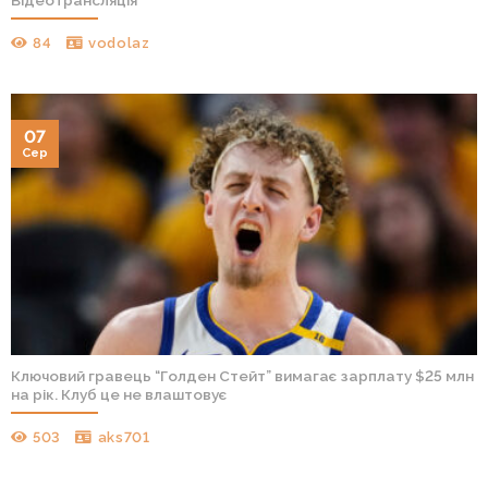
Відеотрансляція
84
vodolaz
07
Сер
Ключовий гравець “Голден Стейт” вимагає зарплату $25 млн
на рік. Клуб це не влаштовує
503
aks701