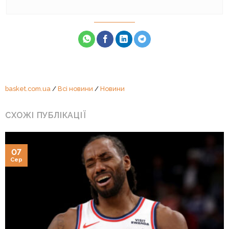
basket.com.ua
/
Всі новини
/
Новини
СХОЖІ ПУБЛІКАЦІЇ
07
Сер