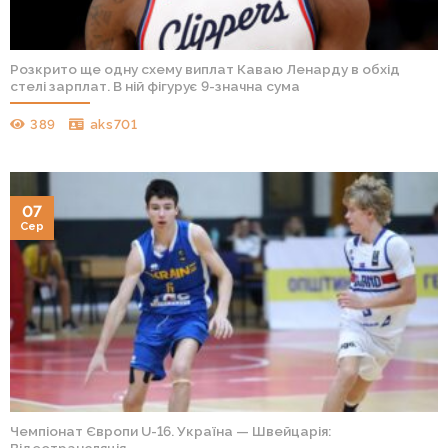
Розкрито ще одну схему виплат Каваю Ленарду в обхід
стелі зарплат. В ній фігурує 9-значна сума
389
aks701
07
Сер
Чемпіонат Європи U-16. Україна — Швейцарія: