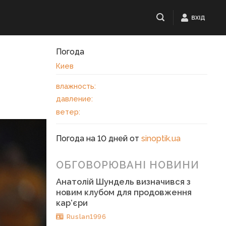
ВХІД
Погода
Киев
влажность:
давление:
ветер:
Погода на 10 дней от
sinoptik.ua
ОБГОВОРЮВАНІ НОВИНИ
Анатолій Шундель визначився з
новим клубом для продовження
кар’єри
Ruslan1996