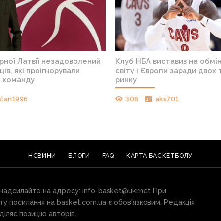
рної Латвії незадоволений
Клуб НБА виставив на обмі
ців, які проігнорували
світу і Європи заради двох 
у команду
ринку
slan1996
308
aks701
НОВИНИ
БЛОГИ
FAQ
КАРТА БАСКЕТБОЛУ
 надсилайте на адресу:
info-basket@ukr.net
При
ту посилання на basket.com.ua є обов'язковим. Редакція
іляє позицію авторів.