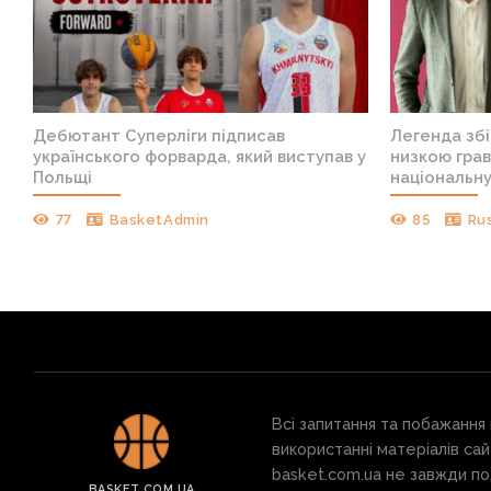
Дебютант Суперліги підписав
Легенда збі
українського форварда, який виступав у
низкою грав
Польщі
національн
77
BasketAdmin
85
Ru
Всі запитання та побажання
використанні матеріалів сай
basket.com.ua не завжди под
BASKET.COM.UA