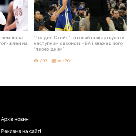
н чемпіона
“Голден Стейт” готовий пожертвувати
топ-цілей на
наступним сезоном НБА і вважає його
“перехідним”
297
aks701
Архів новин
Реклама на сайті