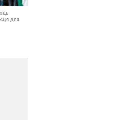
ець
ісця для