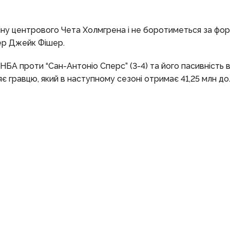
міну центрового Чета Холмгрена і не боротиметься за фо
дер Джейк Фішер.
 НБА проти “Сан-Антоніо Сперс” (3-4) та його пасивність 
є гравцю, який в наступному сезоні отримає 41,25 млн до