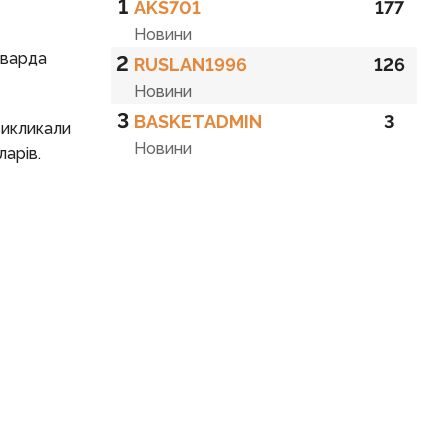
1
AKS701
177
Новини
рварда
2
RUSLAN1996
126
Новини
3
BASKETADMIN
3
викликали
Новини
ларів.