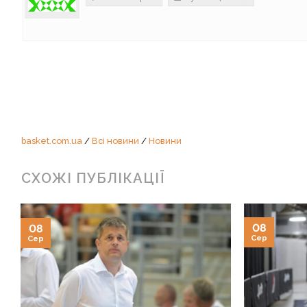
basket.com.ua
/
Всі новини
/
Новини
СХОЖІ ПУБЛІКАЦІЇ
08
08
Сер
Сер