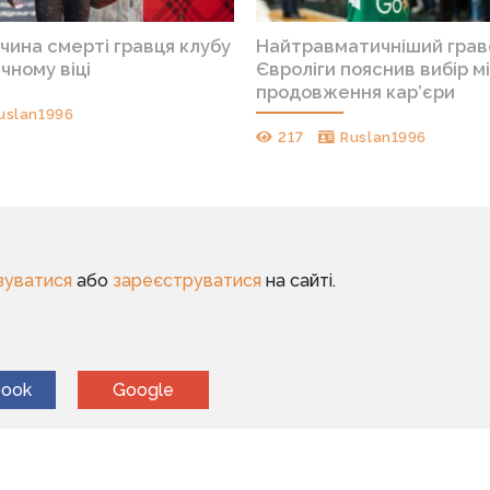
чина смерті гравця клубу
Найтравматичніший грав
чному віці
Євроліги пояснив вибір м
продовження кар’єри
uslan1996
217
Ruslan1996
зуватися
або
зареєструватися
на сайті.
book
Google