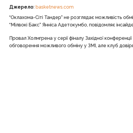
Джерело
:
basketnews.com
“Оклахома-Сіті Тандер” не розглядає можливість об
“Мілвокі Бакс” Янніса Адетокумбо, повідомляє інсай
Провал Холмгрена у серії фіналу Західної конференції
обговорення можливого обміну у ЗМІ, але клуб довіря