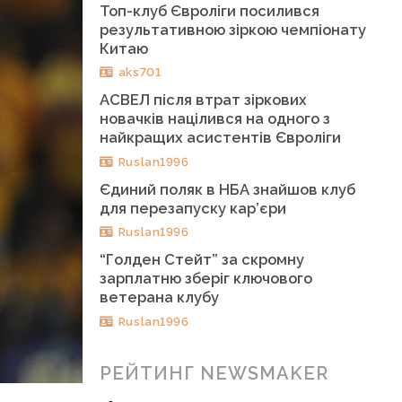
Топ-клуб Євроліги посилився
результативною зіркою чемпіонату
Китаю
aks701
АСВЕЛ після втрат зіркових
новачків націлився на одного з
найкращих асистентів Євроліги
Ruslan1996
Єдиний поляк в НБА знайшов клуб
для перезапуску кар’єри
Ruslan1996
“Голден Стейт” за скромну
зарплатню зберіг ключового
ветерана клубу
Ruslan1996
РЕЙТИНГ NEWSMAKER