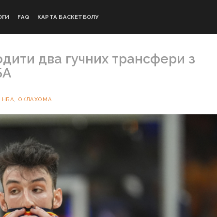
ОГИ
FAQ
КАРТА БАСКЕТБОЛУ
одити два гучних трансфери з
БА
И
НБА
,
ОКЛАХОМА