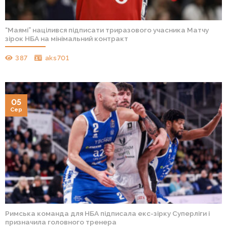
“Маямі” націлився підписати триразового учасника Матчу
зірок НБА на мінімальний контракт
387
aks701
05
Сер
Римська команда для НБА підписала екс-зірку Суперліги і
призначила головного тренера