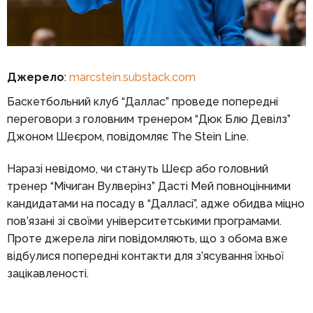
Джерело
:
marcstein.substack.com
Баскетбольний клуб “Даллас” проведе попередні
переговори з головним тренером “Дюк Блю Девілз”
Джоном Шеєром, повідомляє The Stein Line.
Наразі невідомо, чи стануть Шеєр або головний
тренер “Мічиган Вулверінз” Дасті Мей повноцінними
кандидатами на посаду в “Далласі”, адже обидва міцно
пов’язані зі своїми університетськими програмами.
Проте джерела ліги повідомляють, що з обома вже
відбулися попередні контакти для з’ясування їхньої
зацікавленості.