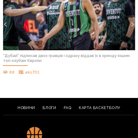
“Дубай” підписав двох гравців і одразу віддав їх в оренду іншим
топ-клубам Європи
88
aks701
НОВИНИ
БЛОГИ
FAQ
КАРТА БАСКЕТБОЛУ