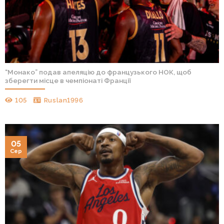
“Монако” подав апеляцію до французького НОК, щоб
зберегти місце в чемпіонаті Франції
105
Ruslan1996
05
Сер