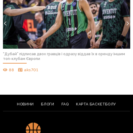
“Дубай” підписав двох гравців і одразу віддав їх в оренду іншим
топ-клубам Європи
88
aks701
НОВИНИ
БЛОГИ
FAQ
КАРТА БАСКЕТБОЛУ