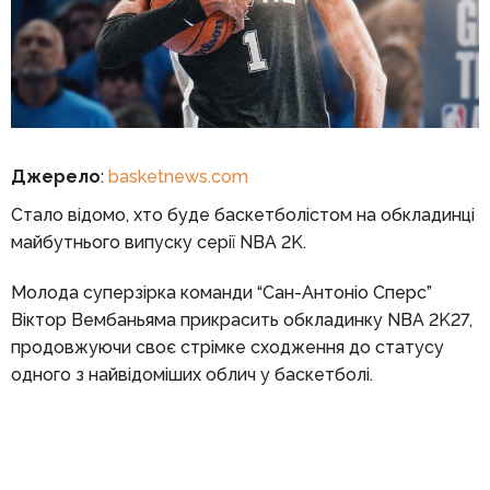
Джерело
:
basketnews.com
Стало відомо, хто буде баскетболістом на обкладинці
майбутнього випуску серії NBA 2K.
Молода суперзірка команди “Сан-Антоніо Сперс”
Віктор Вембаньяма прикрасить обкладинку NBA 2K27,
продовжуючи своє стрімке сходження до статусу
одного з найвідоміших облич у баскетболі.