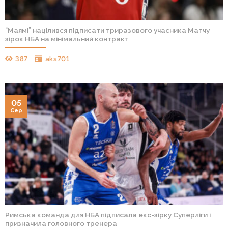
“Маямі” націлився підписати триразового учасника Матчу
зірок НБА на мінімальний контракт
387
aks701
05
Сер
Римська команда для НБА підписала екс-зірку Суперліги і
призначила головного тренера