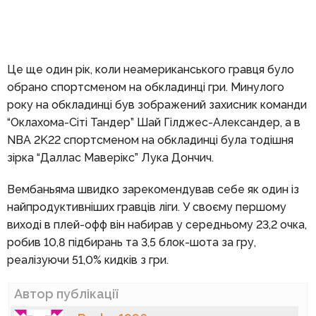
Це ще один рік, коли неамериканського гравця було
обрано спортсменом на обкладинці гри. Минулого
року на обкладинці був зображений захисник команди
“Оклахома-Сіті Тандер” Шай Гілджес-Александер, а в
NBA 2K22 спортсменом на обкладинці була тодішня
зірка “Даллас Маверікс” Лука Дончич.
Вембаньяма швидко зарекомендував себе як один із
найпродуктивніших гравців ліги. У своєму першому
виході в плей-офф він набирав у середньому 23,2 очка,
робив 10,8 підбирань та 3,5 блок-шота за гру,
реалізуючи 51,0% кидків з гри.
Автор публікації