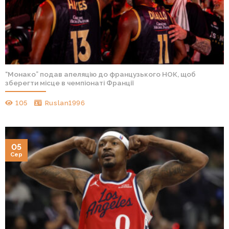
“Монако” подав апеляцію до французького НОК, щоб
зберегти місце в чемпіонаті Франції
105
Ruslan1996
05
Сер