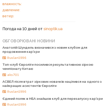
влажность:
давление:
ветер:
Погода на 10 дней от
sinoptik.ua
ОБГОВОРЮВАНІ НОВИНИ
Анатолій Шундель визначився з новим клубом для
продовження кар’єри
Ruslan1996
Топ-клуб Євроліги посилився результативною зіркою
чемпіонату Китаю
aks701
АСВЕЛ після втрат зіркових новачків націлився на одного з
найкращих асистентів Євроліги
Ruslan1996
Єдиний поляк в НБА знайшов клуб для перезапуску кар’єри
Ruslan1996