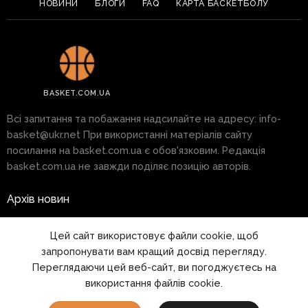
НОВИНИ
БЛОГИ
FAQ
КАРТА БАСКЕТБОЛУ
BASKET.COM.UA
Всі запитання та побажання надсилайте на адресу:
info-
basket@ukr.net
При використанні матеріалів сайту
посилання на basket.com.ua є обов'язковим. Редакція
basket.com.ua не завжди поділяє позицію авторів.
Архів новин
Реклама на сайті
Цей сайт використовує файли cookie, щоб
запропонувати вам кращий досвід перегляду.
Правила
Переглядаючи цей веб-сайт, ви погоджуєтесь на
використання файлів cookie.