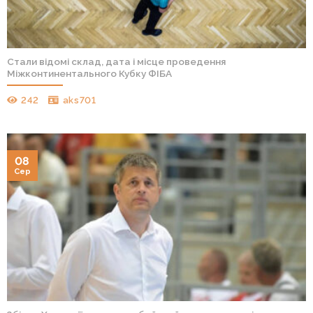
Стали відомі склад, дата і місце проведення
Міжконтинентального Кубку ФІБА
242
aks701
08
Сер