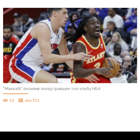
“Маккабі” посилив склад гравцем топ-клубу НБА
14
aks701