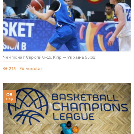
Чемпіонат Європи U-16. Кіпр — Україна 55:62
215
vodolaz
08
Сер