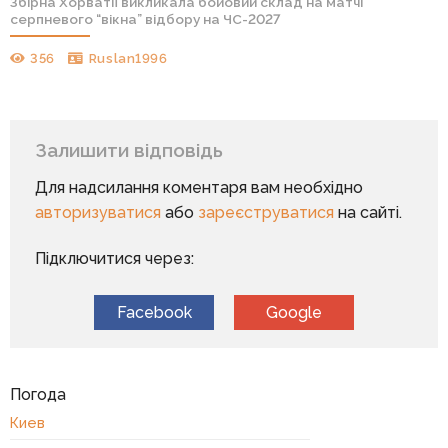
Збірна Хорватії викликала бойовий склад на матчі
серпневого “вікна” відбору на ЧС-2027
356
Ruslan1996
Залишити відповідь
Для надсилання коментаря вам необхідно
авторизуватися
або
зареєструватися
на сайті.
Підключитися через:
Facebook
Google
Погода
Киев