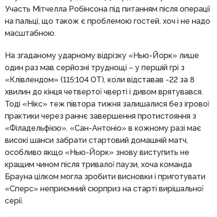
Участь Мітчелла Робінсона під питанням після операції
на пальці, що також є проблемою гостей, хоч і не надо
масштабною.
На згаданому ударному відрізку «Нью-Йорк» лише
один раз мав серйозні труднощі – у першій грі з
«Клівлендом» (115:104 ОТ), коли відставав -22 за 8
хвилин до кінця четвертої чверті і дивом врятувався.
Тоді «Нікс» теж півтора тижня залишалися без ігрової
практики через раннє завершення протистояння з
«Філадельфією». «Сан-Антоніо» в кожному разі має
високі шанси забрати стартовий домашній матч,
особливо якщо «Нью-Йорк» знову виступить не
кращим чином після тривалої паузи, хоча команда
Брауна цілком могла зробити висновки і приготувати
«Сперс» неприємний сюрприз на старті вирішальної
серії.