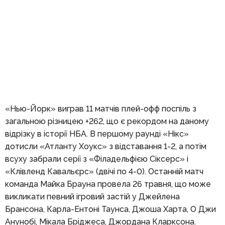
«Нью-Йорк» виграв 11 матчів плей-офф поспіль з
загальною різницею +262, що є рекордом на даному
відрізку в історії НБА. В першому раунді «Нікс»
дотисли «Атланту Хоукс» з відставання 1-2, а потім
всуху забрали серії з «Філадельфією Сіксерс» і
«Клівленд Кавальєрс» (двічі по 4-0). Останній матч
команда Майка Брауна провела 26 травня, що може
викликати певний ігровий застій у Джейлена
Брансона, Карла-Ентоні Таунса, Джоша Харта, О Джи
Анунобі, Мікала Бріджеса, Джордана Кларксона.