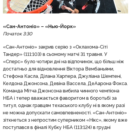
«Сан-Антоніо» – «Нью-Йорк»
Початок 3:30
«Сан-Антоніо» закрив серію з «Оклахома-Сіті
Тандер» (111:103) в сьомому матчі 31 травня. У
«Сперс» було чотири дні на відпочинок, що більш ніж
достатньо для відновлення Віктора Вембаньями,
Стефона Касла, Ділана Харпера, Джуліана Шемпені,
Келдона Джонсона, Девіна Вассела, ДеАарона Фокса.
Команда Мітча Джонсона вибила чинного чемпіона
НБА і тепер вважається фаворитом в боротьбі за
титул, однак гравцям техаського клубу ні в якому разі
не можна допускати самовпевненості. «Сан-Антоніо»
зіткнеться з непростим суперником «Нікс», якому вже
поступався в фіналі Кубку НБА (113:124) в грудні