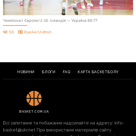
Чемпіонат Європи U-16. Ісландія — Україна 88:77
56
BasketAdmin
НОВИНИ
БЛОГИ
FAQ
КАРТА БАСКЕТБОЛУ
BASKET.COM.UA
Всі запитання та побажання надсилайте на адресу:
info-
basket@ukr.net
При використанні матеріалів сайту