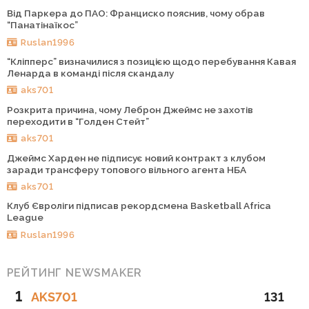
Від Паркера до ПАО: Франциско пояснив, чому обрав
“Панатінаїкос”
Ruslan1996
“Кліпперс” визначилися з позицією щодо перебування Кавая
Ленарда в команді після скандалу
aks701
Розкрита причина, чому Леброн Джеймс не захотів
переходити в “Голден Стейт”
aks701
Джеймс Харден не підписує новий контракт з клубом
заради трансферу топового вільного агента НБА
aks701
Клуб Євроліги підписав рекордсмена Basketball Africa
League
Ruslan1996
РЕЙТИНГ NEWSMAKER
1
AKS701
131