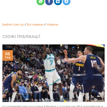
basket.com.ua
/
Всі новини
/
Новини
СХОЖІ ПУБЛІКАЦІЇ
06
Сер
Історичний рекордсмен Африки з досвідом НБА перейшов в