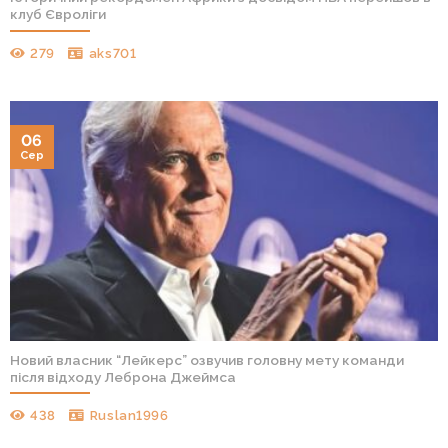
клуб Євроліги
279
aks701
06
Сер
Новий власник “Лейкерс” озвучив головну мету команди
після відходу Леброна Джеймса
438
Ruslan1996