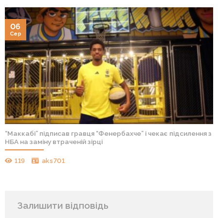
06
Сер
“Маккабі” підписав гравця “Фенербахче” і чекає підсилення з
НБА на заміну втраченій зірці
119
aks701
Залишити відповідь