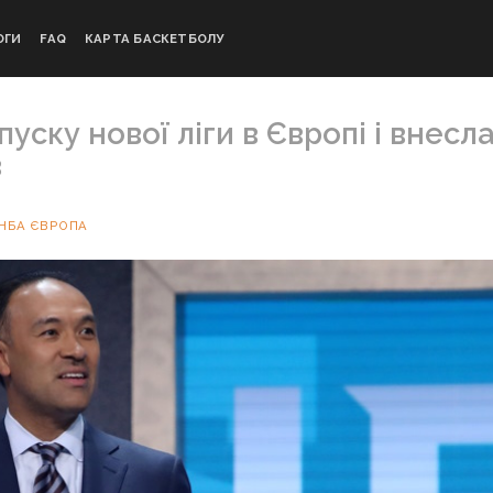
ОГИ
FAQ
КАРТА БАСКЕТБОЛУ
уску нової ліги в Європі і внесл
в
НБА ЄВРОПА