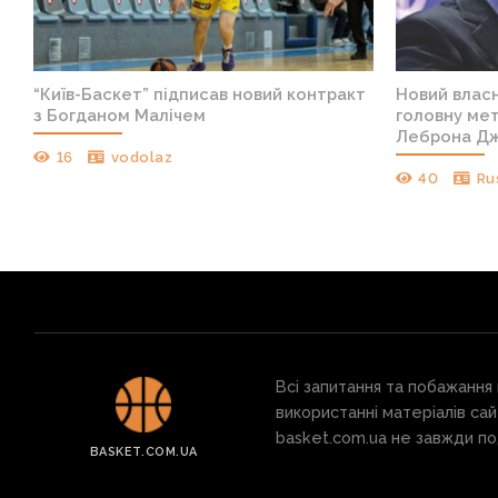
“Київ-Баскет” підписав новий контракт
Новий власн
з Богданом Малічем
головну мет
Леброна Д
16
vodolaz
40
Ru
Всі запитання та побажання
використанні матеріалів сай
basket.com.ua не завжди под
BASKET.COM.UA