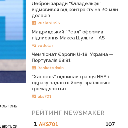
Леброн заради “Філадельфії”
відмовився від контракту на 20 млн
доларів
Ruslan1996
Мадридський “Реал” оформив
підписання Макса Шульги – AS
vodolaz
Чемпіонат Європи U-18. Україна —
Португалія 68:91
BasketAdmin
“Хапоель” підписав гравця НБА і
одразу надасть йому ізраїльське
громадянство
aks701
 жовтень
РЕЙТИНГ NEWSMAKER
1
AKS701
107
ишаються