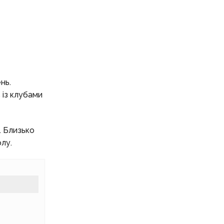
нь.
 із клубами
. Близько
лу.