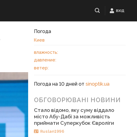
ВХІД
Погода
а
Киев
влажность:
давление:
ветер:
Погода на 10 дней от
sinoptik.ua
ОБГОВОРЮВАНІ НОВИНИ
Стало відомо, яку суму віддало
місто Абу-Дабі за можливість
приймати Суперкубок Євроліги
Ruslan1996