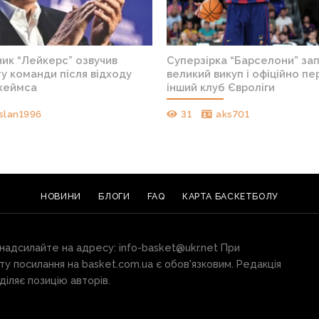
ик “Лейкерс” озвучив
Суперзірка “Барселони” за
у команди після відходу
великий викуп і офіційно п
жеймса
інший клуб Євроліги
slan1996
31
aks701
НОВИНИ
БЛОГИ
FAQ
КАРТА БАСКЕТБОЛУ
 надсилайте на адресу:
info-basket@ukr.net
При
ту посилання на basket.com.ua є обов'язковим. Редакція
іляє позицію авторів.