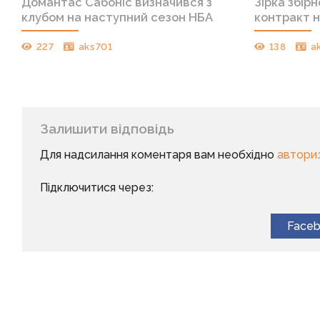
Домантас Сабоніс визначився з
Зірка збір
клубом на наступний сезон НБА
контракт н
227
aks701
138
a
Залишити відповідь
Для надсилання коментаря вам необхідно
автори
Підключитися через:
Face