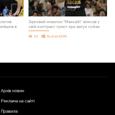
платив
Зірковий новачок “Маккабі” вписав у
ерейшов в
свій контракт пункт про вигул собак
23
Ruslan1996
Архів новин
Реклама на сайті
Правила