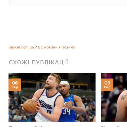
basket.com.ua
/
Всі новини
/
Новини
СХОЖІ ПУБЛІКАЦІЇ
06
06
Сер
Сер