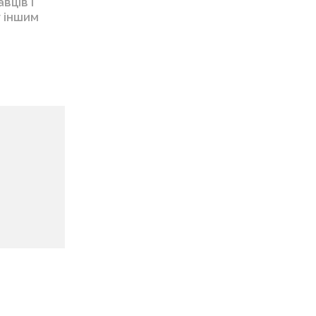
вців і
у іншим