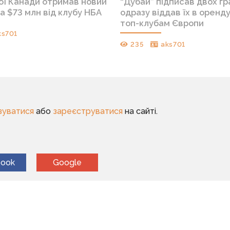
ної Канади отримав новий
“Дубай” підписав двох гра
а $73 млн від клубу НБА
одразу віддав їх в оренд
топ-клубам Європи
ks701
235
aks701
зуватися
або
зареєструватися
на сайті.
book
Google