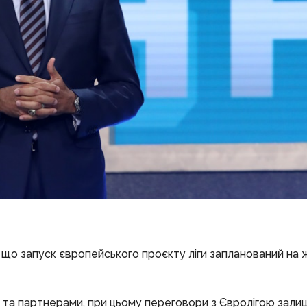
 що запуск європейського проєкту ліги запланований на
 та партнерами, при цьому переговори з Євролігою зал