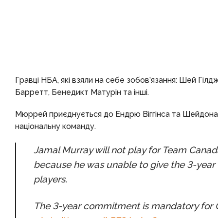
Гравці НБА, які взяли на себе зобов’язання: Шей Гі
Барретт, Бенедикт Матурін та інші.
Мюррей приєднується до Ендрю Віггінса та Шейдона Ш
національну команду.
Jamal Murray will not play for Team Cana
because he was unable to give the 3-year
players.
The 3-year commitment is mandatory for Ca