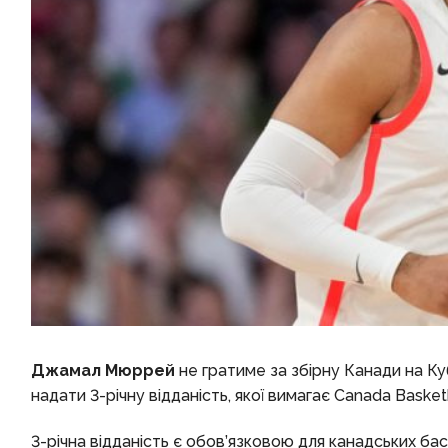
Джамал Мюррей
не гратиме за збірну Канади на Куб
надати 3-річну відданість, якої вимагає Canada Basketba
3-річна відданість є обов’язковою для канадських ба