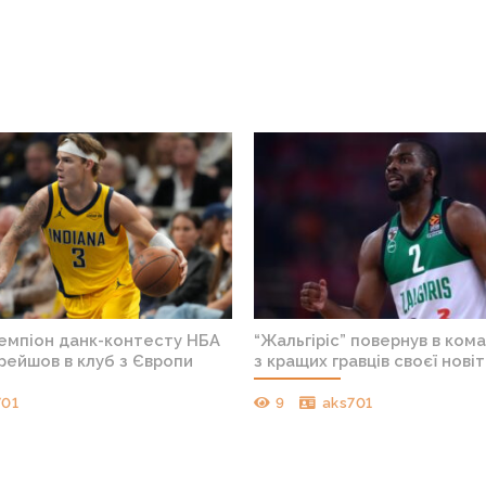
чемпіон данк-контесту НБА
“Жальгіріс” повернув в ком
рейшов в клуб з Європи
з кращих гравців своєї новіт
701
9
aks701