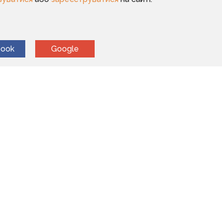
book
Google