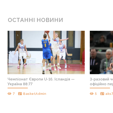
ОСТАННІ НОВИНИ
т
Чемпіонат Європи U-16. Ісландія —
3-разовий 
Україна 88:77
офіційно пе
7
BasketAdmin
5
aks