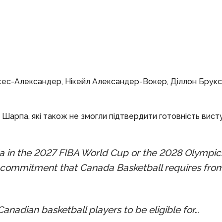
лджес-Александер, Нікейл Александер-Вокер, Діллон Брук
арпа, які також не змогли підтвердити готовність вист
da in the 2027 FIBA World Cup or the 2028 Olympic
 commitment that Canada Basketball requires from
nadian basketball players to be eligible for…