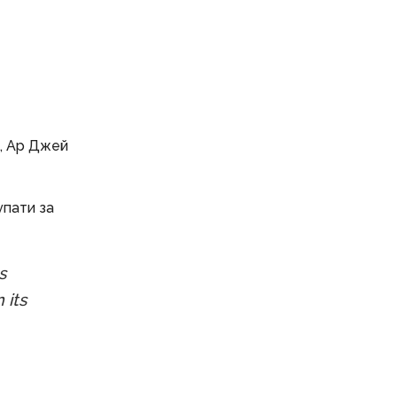
с, Ар Джей
упати за
s
 its