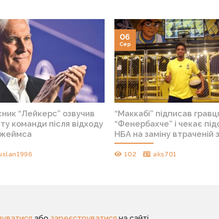
06
Сер
сник “Лейкерс” озвучив
“Маккабі” підписав гравц
ту команди після відходу
“Фенербахче” і чекає під
Джеймса
НБА на заміну втраченій з
uslan1996
102
aks701
зуватися
або
зареєструватися
на сайті.