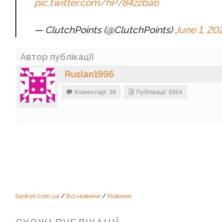
pic.twitter.com/hP784zzba6
— ClutchPoints (@ClutchPoints)
June 1, 20
Автор публікації
Ruslan1996
Коментарі: 38
Публікації: 9354
basket.com.ua
/
Всі новини
/
Новини