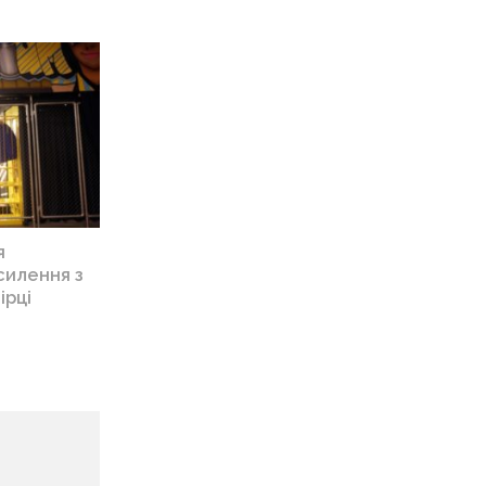
я
силення з
ірці