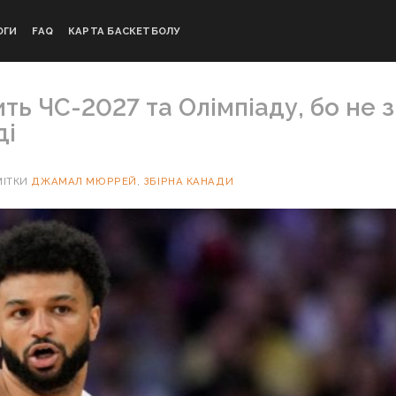
ОГИ
FAQ
КАРТА БАСКЕТБОЛУ
ть ЧС-2027 та Олімпіаду, бо не з
ді
ІТКИ
ДЖАМАЛ МЮРРЕЙ
,
ЗБІРНА КАНАДИ