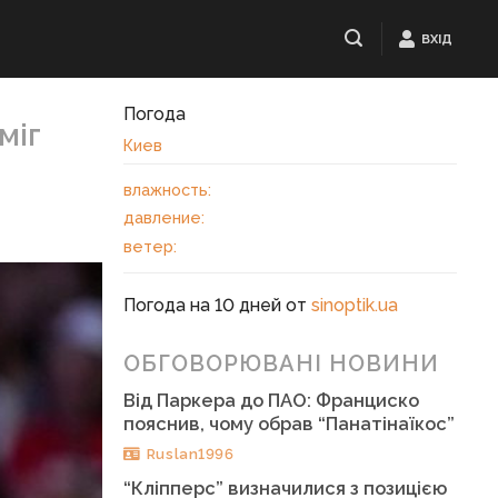
ВХІД
Погода
міг
Киев
влажность:
давление:
ветер:
Погода на 10 дней от
sinoptik.ua
ОБГОВОРЮВАНІ НОВИНИ
Від Паркера до ПАО: Франциско
пояснив, чому обрав “Панатінаїкос”
Ruslan1996
“Кліпперс” визначилися з позицією