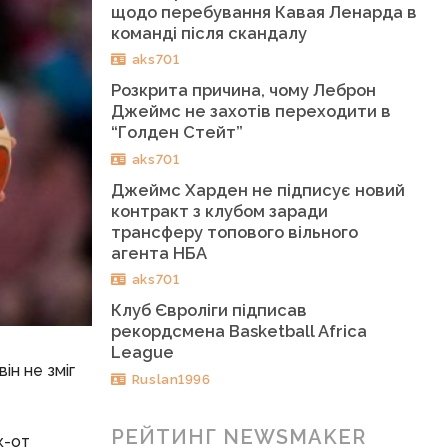
щодо перебування Кавая Ленарда в
команді після скандалу
aks701
Розкрита причина, чому Леброн
Джеймс не захотів переходити в
“Голден Стейт”
aks701
Джеймс Харден не підписує новий
контракт з клубом заради
трансферу топового вільного
агента НБА
aks701
Клуб Євроліги підписав
рекордсмена Basketball Africa
League
ін не зміг
Ruslan1996
РЕЙТИНГ NEWSMAKER
к-от