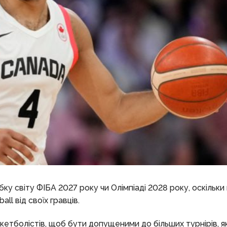
ку світу ФІБА 2027 року чи Олімпіаді 2028 року, оскільки в
ll від своїх гравців.
скетболістів, щоб бути допущеними до більших турнірів, я