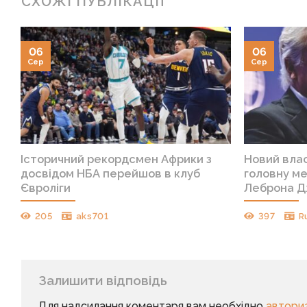
СХОЖІ ПУБЛІКАЦІЇ
06
06
Сер
Сер
Історичний рекордсмен Африки з
Новий вла
досвідом НБА перейшов в клуб
головну ме
Євроліги
Леброна 
205
aks701
397
R
Залишити відповідь
Для надсилання коментаря вам необхідно
автори