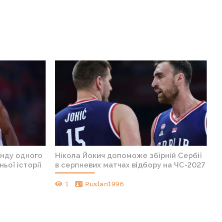
анду одного
Нікола Йокич допоможе збірній Сербії
ньої історії
в серпневих матчах відбору на ЧС-2027
1
Ruslan1996