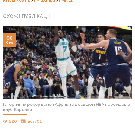
basket.com.ua
/
Всі новини
/
Новини
СХОЖІ ПУБЛІКАЦІЇ
06
Сер
Історичний рекордсмен Африки з досвідом НБА перейшов в
клуб Євроліги
220
aks701