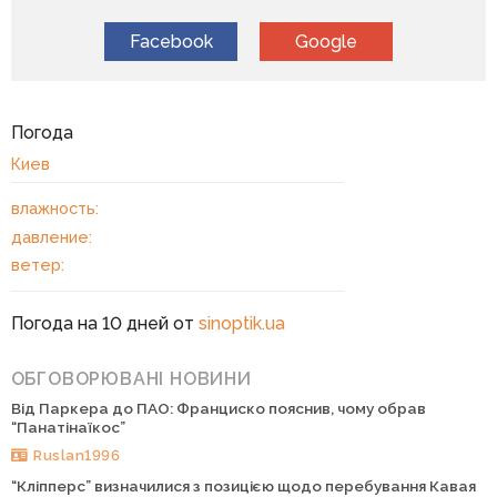
Facebook
Google
Погода
Киев
влажность:
давление:
ветер:
Погода на 10 дней от
sinoptik.ua
ОБГОВОРЮВАНІ НОВИНИ
Від Паркера до ПАО: Франциско пояснив, чому обрав
“Панатінаїкос”
Ruslan1996
“Кліпперс” визначилися з позицією щодо перебування Кавая