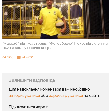
“Маккабі” підписав гравця “Фенербахче” і чекає підсилення з
НБА на заміну втраченій зірці
106
aks701
Залишити відповідь
Для надсилання коментаря вам необхідно
авторизуватися
або
зареєструватися
на сайті.
Підключитися через: