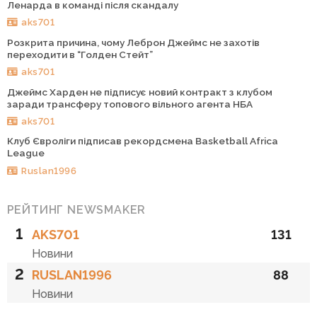
Ленарда в команді після скандалу
aks701
Розкрита причина, чому Леброн Джеймс не захотів
переходити в “Голден Стейт”
aks701
Джеймс Харден не підписує новий контракт з клубом
заради трансферу топового вільного агента НБА
aks701
Клуб Євроліги підписав рекордсмена Basketball Africa
League
Ruslan1996
РЕЙТИНГ NEWSMAKER
1
AKS701
131
Новини
2
RUSLAN1996
88
Новини