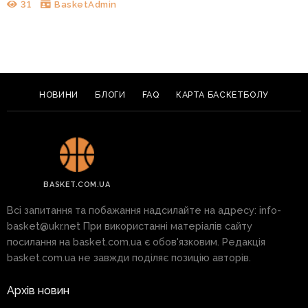
31
BasketAdmin
НОВИНИ
БЛОГИ
FAQ
КАРТА БАСКЕТБОЛУ
BASKET.COM.UA
Всі запитання та побажання надсилайте на адресу:
info-
basket@ukr.net
При використанні матеріалів сайту
посилання на basket.com.ua є обов'язковим. Редакція
basket.com.ua не завжди поділяє позицію авторів.
Архів новин