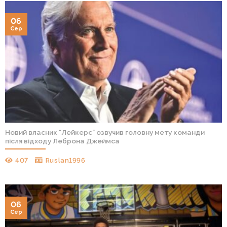
06
Сер
Новий власник “Лейкерс” озвучив головну мету команди
після відходу Леброна Джеймса
407
Ruslan1996
06
Сер