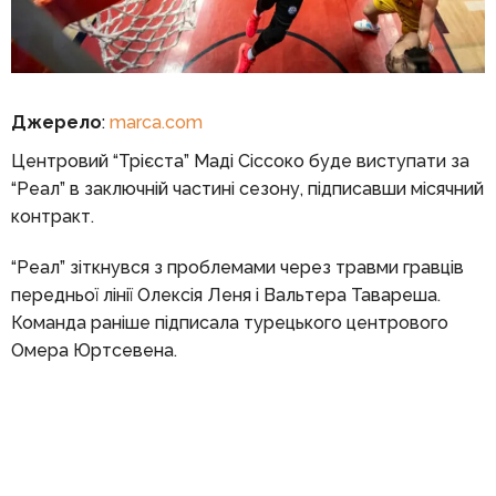
Джерело
:
marca.com
Центровий “Трієста” Маді Сіссоко буде виступати за
“Реал” в заключній частині сезону, підписавши місячний
контракт.
“Реал” зіткнувся з проблемами через травми гравців
передньої лінії Олексія Леня і Вальтера Тавареша.
Команда раніше підписала турецького центрового
Омера Юртсевена.