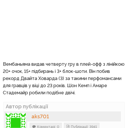
Вембаньяма видав четверту гру в плей-офф з лінійкою
20+ очок, 15+ підбирань і 3+ блок-шоти. Він побив
рекорд Двайта Ховарда (3) за такими перфомансами
для гравців у віці до 23 років. Шон Кемп і Амаре
Стадемайр робили подібне двічі.
Автор публікації
aks701
Коментарі: 0
Публікації: 3941