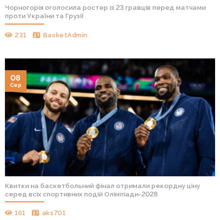
Чорногорія оголосила ростер із 23 гравців перед матчами
проти України та Грузії
231
BasketAdmin
08
Сер
Квитки на баскетбольний фінал отримали рекордну ціну
серед всіх спортивних подій Олімпіади-2028
161
aks701