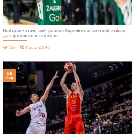
Найтравматичніший гравець Євроліги пояснив вибір місця
для продовження кар’єри
159
Ruslan1996
08
Сер