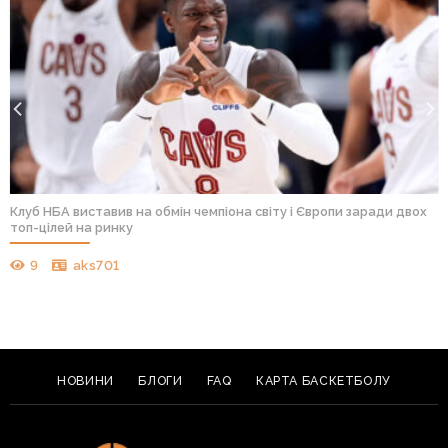
“Голден Стейт” готовий пожертвувати наступним сезоном НБА 
вважає його “перехідним”
7
aks701
НОВИНИ
БЛОГИ
FAQ
КАРТА БАСКЕТБОЛУ