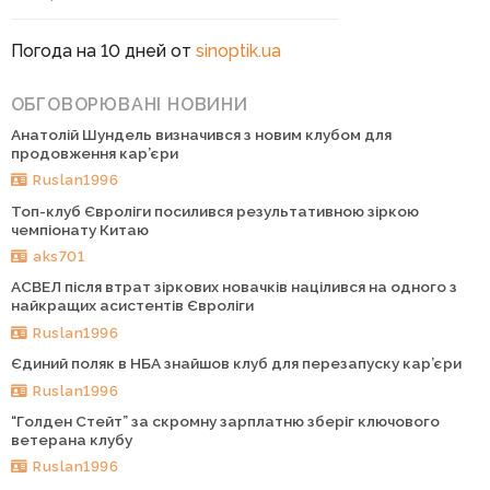
Погода на 10 дней от
sinoptik.ua
ОБГОВОРЮВАНІ НОВИНИ
Анатолій Шундель визначився з новим клубом для
продовження кар’єри
Ruslan1996
Топ-клуб Євроліги посилився результативною зіркою
чемпіонату Китаю
aks701
АСВЕЛ після втрат зіркових новачків націлився на одного з
найкращих асистентів Євроліги
Ruslan1996
Єдиний поляк в НБА знайшов клуб для перезапуску кар’єри
Ruslan1996
“Голден Стейт” за скромну зарплатню зберіг ключового
ветерана клубу
Ruslan1996