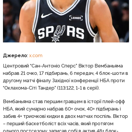
Джерело
:
x.com
Центровий “Сан-Антоніо Сперс” Віктор Вембаньяма
набрав 21 очко, 17 підбирань, 6 передач, 4 блок-шоти в
другому матчі фіналу Західної конференції НБА проти
“Оклахома-Сіті Тандер” (113:122, 1-1 в серії).
Вембаньяма став першим гравцем в історії плей-офф
НБА, який сумарно набрав 60+ очок, 40+ підбирань і
забив 4+ триочкові кидки в двох матчах поспіль. Віктор
– перший баскетболіст всіх часів, який протягом
одного постсезону записав собі в актив 48+ блок-