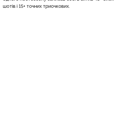
шотів і 15+ точних триочкових.