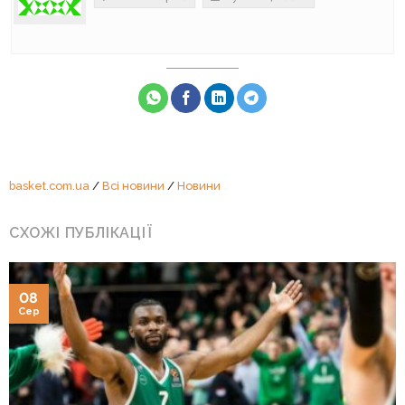
basket.com.ua
/
Всі новини
/
Новини
СХОЖІ ПУБЛІКАЦІЇ
08
Сер