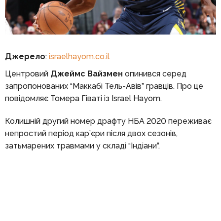
Джерело
:
israelhayom.co.il
Центровий
Джеймс Вайзмен
опинився серед
запропонованих “Маккабі Тель-Авів” гравців. Про це
повідомляє Томера Гіваті із Israel Hayom.
Колишній другий номер драфту НБА 2020 переживає
непростий період кар’єри після двох сезонів,
затьмарених травмами у складі “Індіани”.