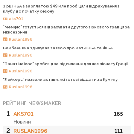
Зірці НБА з зарплатою $49 млн пообіцяли відрахування з
клубу до початку сезону
aks701
“Мемфіс” готується відрахувати другого зіркового гравця за
міжсезоння
Ruslan1996
Вембаньяма здивував заявою про матчі НБА та ФІБА
Ruslan1996
“Панатінаїкос” зробив два підсилення для чемпіонату Греції
Ruslan1996
“Лейкерс” назвали активи, які готові віддати за Кумінгу
Ruslan1996
РЕЙТИНГ NEWSMAKER
1
AKS701
165
Новини
2
RUSLAN1996
111