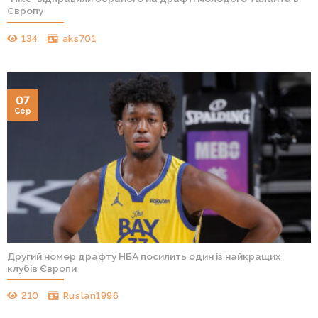
Європу
134
aks701
07
Сер
Другий номер драфту НБА посилить один із найкращих
клубів Європи
210
Ruslan1996