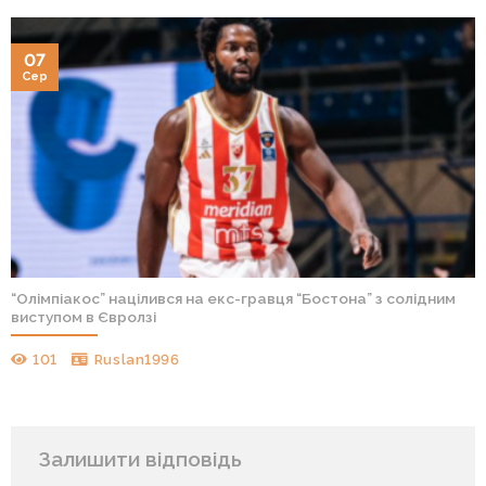
07
Сер
“Олімпіакос” націлився на екс-гравця “Бостона” з солідним
виступом в Євролзі
101
Ruslan1996
Залишити відповідь