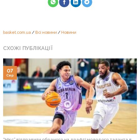
basket.com.ua
/
Всі новини
/
Новини
СХОЖІ ПУБЛІКАЦІЇ
07
Сер
“Нікс” відправили обраного на драфті молодого таланта в