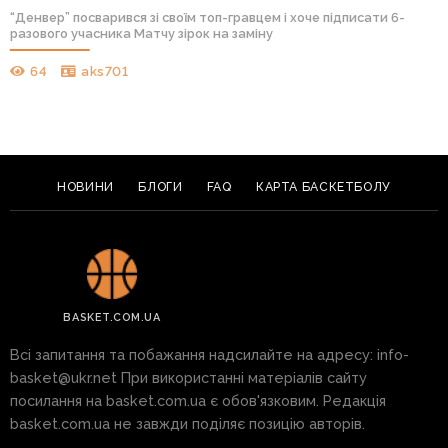
“Денвер” посварився зі своїм топ-гравцем і хоче підписати 6-
разового учасника Матчу зірок на заміну
64
aks701
НОВИНИ
БЛОГИ
FAQ
КАРТА БАСКЕТБОЛУ
BASKET.COM.UA
Всі запитання та побажання надсилайте на адресу:
info-
basket@ukr.net
При використанні матеріалів сайту
посилання на basket.com.ua є обов'язковим. Редакція
basket.com.ua не завжди поділяє позицію авторів.