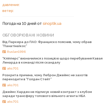
давление:
ветер:
Погода на 10 дней от
sinoptik.ua
ОБГОВОРЮВАНІ НОВИНИ
Від Паркера до ПАО: Франциско пояснив, чому обрав
“Панатінаїкос”
Ruslan1996
“Кліпперс” визначилися з позицією щодо перебування Кавая
Ленарда в команді після скандалу
aks701
Розкрита причина, чому Леброн Джеймс не захотів
переходити в “Голден Стейт”
aks701
Джеймс Харден не підписує новий контракт з клубом
заради трансферу топового вільного агента НБА
aks701