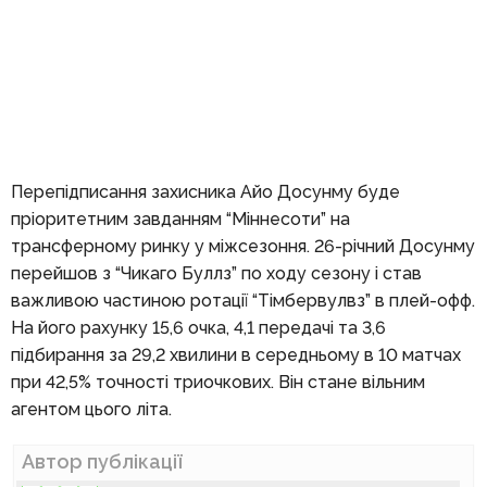
Перепідписання захисника Айо Досунму буде
пріоритетним завданням “Міннесоти” на
трансферному ринку у міжсезоння. 26-річний Досунму
перейшов з “Чикаго Буллз” по ходу сезону і став
важливою частиною ротації “Тімбервулвз” в плей-офф.
На його рахунку 15,6 очка, 4,1 передачі та 3,6
підбирання за 29,2 хвилини в середньому в 10 матчах
при 42,5% точності триочкових. Він стане вільним
агентом цього літа.
Автор публікації