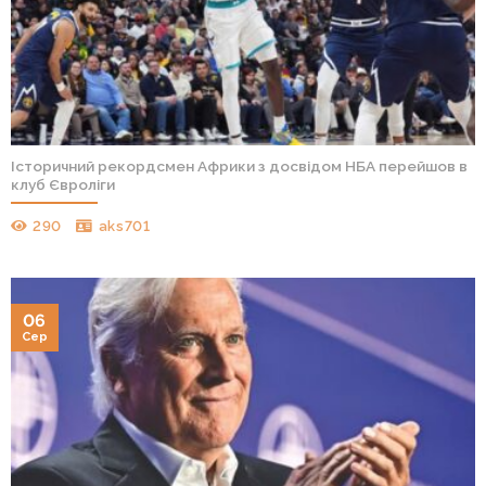
Історичний рекордсмен Африки з досвідом НБА перейшов в
клуб Євроліги
290
aks701
06
Сер