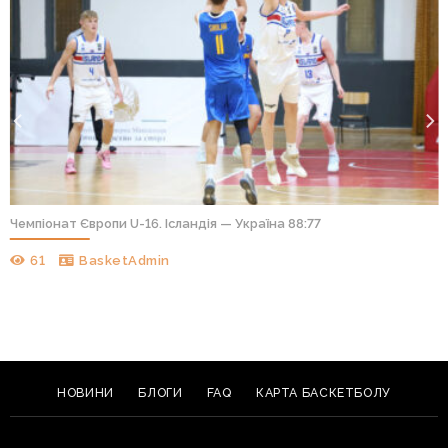
Чемпіонат Європи U-16. Ісландія — Україна 88:77
61
BasketAdmin
НОВИНИ
БЛОГИ
FAQ
КАРТА БАСКЕТБОЛУ