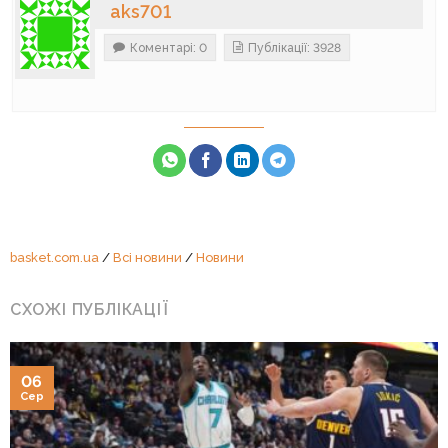
aks701
Коментарі: 0
Публікації: 3928
basket.com.ua
/
Всі новини
/
Новини
СХОЖІ ПУБЛІКАЦІЇ
06
Сер