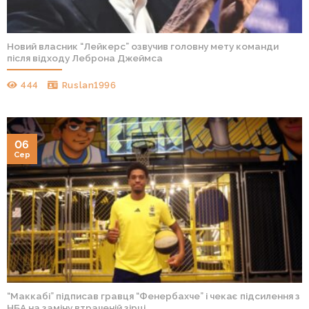
Новий власник “Лейкерс” озвучив головну мету команди
після відходу Леброна Джеймса
444
Ruslan1996
06
Сер
“Маккабі” підписав гравця “Фенербахче” і чекає підсилення з
НБА на заміну втраченій зірці