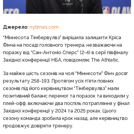
Джерело
:
nytimes.com
“Міннесота Тімбервулвз” вирішила залишити Кріса
Фінча на посаді головного тренера, незважаючи на
поразку від “Сан-Антоніо Сперс” (2-4) в серії півфіналу
Західної конференції НБА, повідомляє The Athletic.
За майже шість сезонів на чолі “Міннесоти” Фінч досяг
результату 258-193. Протягом усіх п’яти повних
сезонів під його керівництвом “Тімбервулвз” мали
позитивний баланс перемог та поразок та виходили у
плей-офф, включаючи два поспіль потрапляння у фінал
Західної конференції у 2024 та 2025 роках. Цього
сезону команда зробила крок назад, але керівництво
продовжує довіряти тренеру.