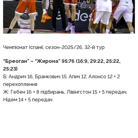
Чемпіонат Іспанії, сезон-2025/26, 32-й тур
“Бреоган” – “Жирона” 95:76 (16:9, 29:22, 25:22,
25:23)
Б: Андрич 16, Бранкович 15, Апич 12, Алонсо 12 + 2
перехоплення
Ж: Гебен 16 + 8 підбирань, Лівінгстон 15 + 5 передач,
Нідем 14 + 5 передач