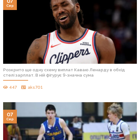
07
Сер
Розкрито ще одну схему виплат Каваю Ленарду в обхід
стелі зарплат. В ній фігурує 9-значна сума
447
aks701
07
Сер