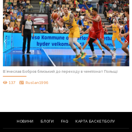
В’ячеслав Бобров близький до переходу в чемпіонат Польщі
137
Ruslan1996
НОВИНИ
БЛОГИ
FAQ
КАРТА БАСКЕТБОЛУ