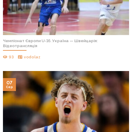
Чемпіонат Європи U-16. Україна — Швейцарія:
Відеотрансляція
93
vodolaz
07
Сер