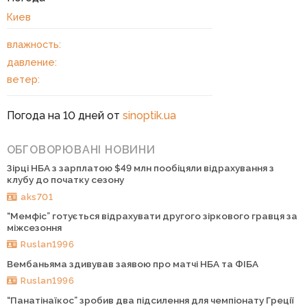
Киев
влажность:
давление:
ветер:
Погода на 10 дней от
sinoptik.ua
ОБГОВОРЮВАНІ НОВИНИ
Зірці НБА з зарплатою $49 млн пообіцяли відрахування з
клубу до початку сезону
aks701
“Мемфіс” готується відрахувати другого зіркового гравця за
міжсезоння
Ruslan1996
Вембаньяма здивував заявою про матчі НБА та ФІБА
Ruslan1996
“Панатінаїкос” зробив два підсилення для чемпіонату Греції