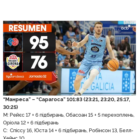
“Манреса” – “Сарагоса” 101:83 (23:21, 23:20, 25:17,
30:25)
М: Рейєс 17 + 6 підбирань, Обасоан 15 + 5 перехоплень,
Оріола 12 + 6 підбирань
С: Спіссу 16, Юста 14 + 6 підбирань, Робінсон 13, Белл-
Хейнс 10