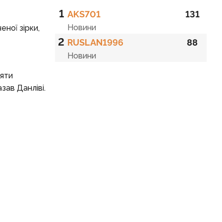
1
AKS701
131
Новини
ної зірки,
2
RUSLAN1996
88
Новини
няти
зав Данліві.