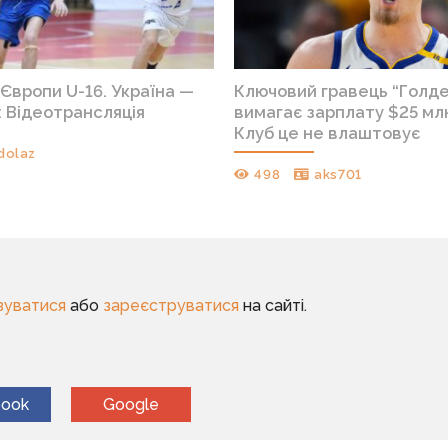
Європи U-16. Україна —
Ключовий гравець “Голд
 Відеотрансляція
вимагає зарплату $25 млн
Клуб це не влаштовує
dolaz
498
aks701
зуватися
або
зареєструватися
на сайті.
book
Google