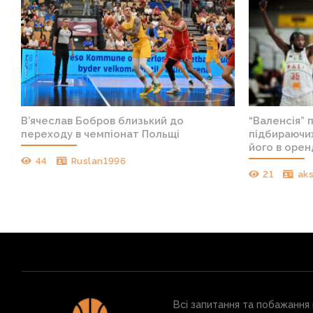
В’ячеслав Бобров близький до
“Валенсія” 
переходу в чемпіонат Польщі
підбираючих
його в орен
44
Ruslan1996
21
ak
Всі запитання та побажання