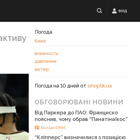
ВХІД
Погода
активу
Киев
влажность:
давление:
ветер:
Погода на 10 дней от
sinoptik.ua
ОБГОВОРЮВАНІ НОВИНИ
Від Паркера до ПАО: Франциско
пояснив, чому обрав “Панатінаїкос”
Ruslan1996
“Кліпперс” визначилися з позицією