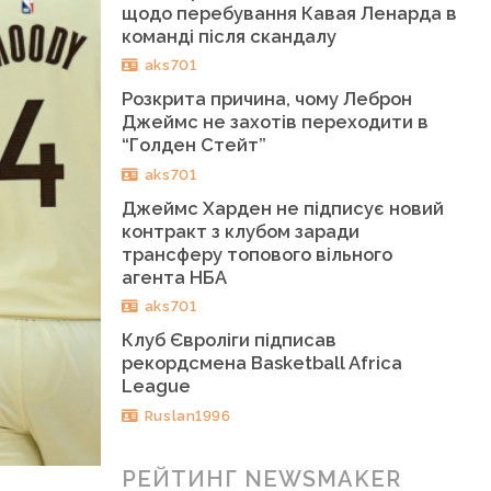
щодо перебування Кавая Ленарда в
команді після скандалу
aks701
Розкрита причина, чому Леброн
Джеймс не захотів переходити в
“Голден Стейт”
aks701
Джеймс Харден не підписує новий
контракт з клубом заради
трансферу топового вільного
агента НБА
aks701
Клуб Євроліги підписав
рекордсмена Basketball Africa
League
Ruslan1996
РЕЙТИНГ NEWSMAKER