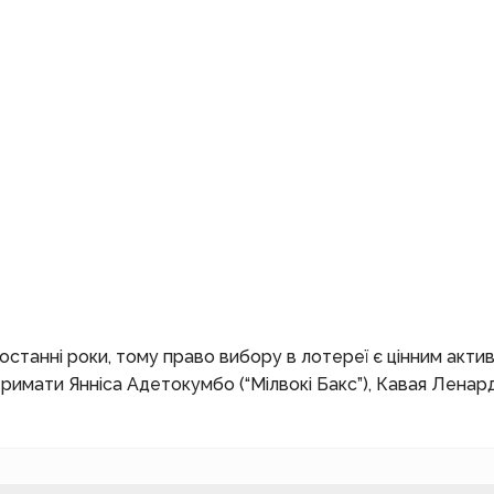
танні роки, тому право вибору в лотереї є цінним актив
римати Янніса Адетокумбо (“Мілвокі Бакс”), Кавая Ленар