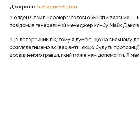
Джерело
:
basketnews.com
“Голден Стейт Ворріорз” готові обміняти власний 11-й
повідомив генеральний менеджер клубу Майк Данліві
“Це лотерейний пік, тому я думаю, що на сильному 
розглядатимемо всі варіанти, якщо будуть пропозиції
досвідченого гравця, який може нам допомогти. Я маю н