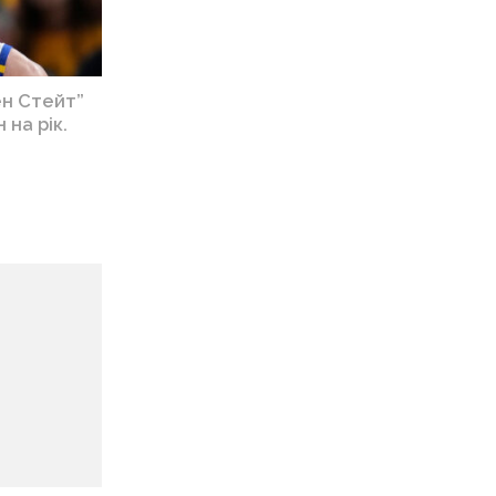
ен Стейт”
 на рік.