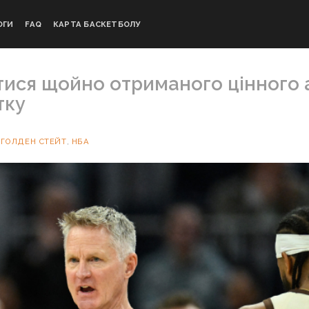
ОГИ
FAQ
КАРТА БАСКЕТБОЛУ
тися щойно отриманого цінного 
тку
И
ГОЛДЕН СТЕЙТ
,
НБА