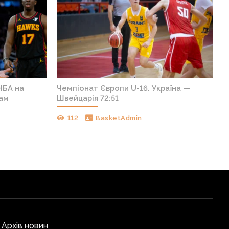
НБА на
Чемпіонат Європи U-16. Україна —
кам
Швейцарія 72:51
112
BasketAdmin
Архів новин