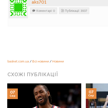
aks701
Коментарі: 0
Публікації: 3937
basket.com.ua
/
Всі новини
/
Новини
СХОЖІ ПУБЛІКАЦІЇ
07
07
Сер
Сер