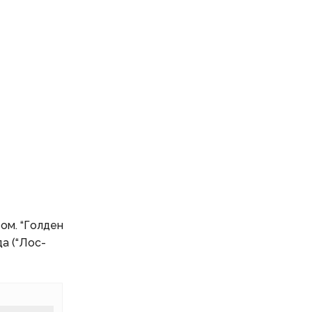
ом. “Голден
да (“Лос-