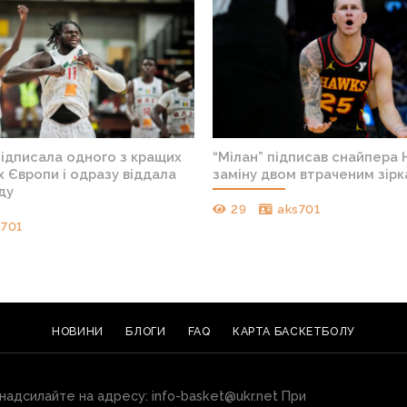
підписала одного з кращих
“Мілан” підписав снайпера 
 Європи і одразу віддала
заміну двом втраченим зір
ду
29
aks701
s701
НОВИНИ
БЛОГИ
FAQ
КАРТА БАСКЕТБОЛУ
 надсилайте на адресу:
info-basket@ukr.net
При