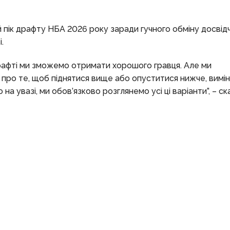
 пік драфту НБА 2026 року заради гучного обміну досвідче
.
драфті ми зможемо отримати хорошого гравця. Але ми
 про те, щоб піднятися вище або опуститися нижче, вимі
а увазі, ми обов’язково розглянемо усі ці варіанти”, – ска