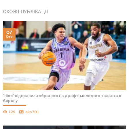
СХОЖІ ПУБЛІКАЦІЇ
07
Сер
“Нікс” відправили обраного на драфті молодого таланта в
Європу
129
aks701