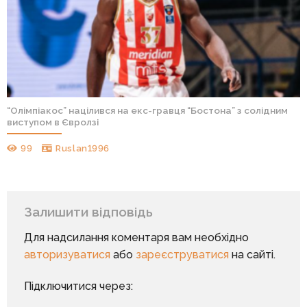
“Олімпіакос” націлився на екс-гравця “Бостона” з солідним
виступом в Євролзі
99
Ruslan1996
Залишити відповідь
Для надсилання коментаря вам необхідно
авторизуватися
або
зареєструватися
на сайті.
Підключитися через: