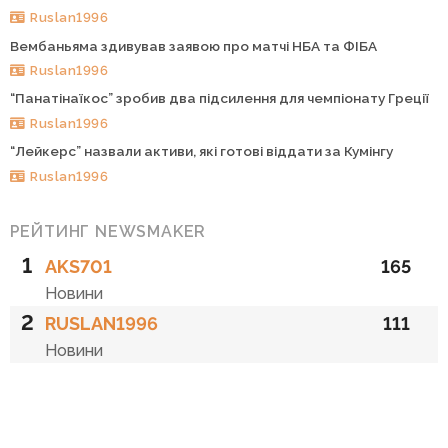
Ruslan1996
Вембаньяма здивував заявою про матчі НБА та ФІБА
Ruslan1996
“Панатінаїкос” зробив два підсилення для чемпіонату Греції
Ruslan1996
“Лейкерс” назвали активи, які готові віддати за Кумінгу
Ruslan1996
РЕЙТИНГ NEWSMAKER
1
AKS701
165
Новини
2
RUSLAN1996
111
Новини