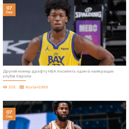
07
Сер
Другий номер драфту НБА посилить один із найкращих
клубів Європи
201
Ruslan1996
07
Сер