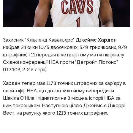
Захисник “Клівленд Кавальєрс”
Джеймс Харден
набрав 24 очки (0/5 двоочкових, 5/9 триочкових, 9/9
штрафних) і 11 передач в четвертому матчі півфіналу
Східної конференції НБА проти “Детройт Пістонс”
(112:103, 2-2 в серії).
Харден тепер має 1173 точних штрафних за кар’єру в
плей-офф НБА, що дозволило йому випередити
Шакіла О’Ніла і піднятися на 8 місце в історії НБА за
цим показником. Наступною ціллю Джеймс є Джеррі
Вест, на рахунку якого 1213 точних штрафних.