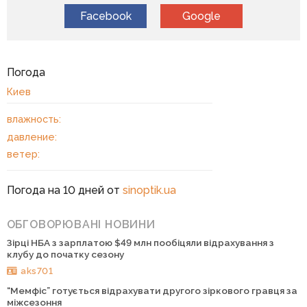
Facebook
Google
Погода
Киев
влажность:
давление:
ветер:
Погода на 10 дней от
sinoptik.ua
ОБГОВОРЮВАНІ НОВИНИ
Зірці НБА з зарплатою $49 млн пообіцяли відрахування з
клубу до початку сезону
aks701
“Мемфіс” готується відрахувати другого зіркового гравця за
міжсезоння