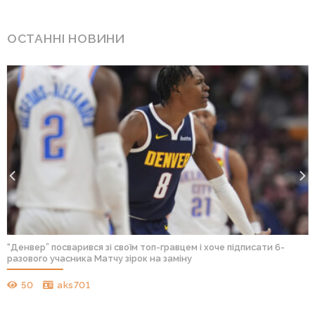
ОСТАННІ НОВИНИ
“Денвер” посварився зі своїм топ-гравцем і хоче підписати 6-
разового учасника Матчу зірок на заміну
50
aks701