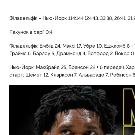
Філадельфія – Нью-Йорк 114:144 (24:43, 33:38, 26:41, 31:
Рахунок в серії 0:4
Філадельфія: Ембіід 24, Максі 17, Убре 10, Еджкомб 8 +
Граймс 6, Барлоу 5, Драммонд 4, Вотфорд 2, Вокер 0.
Нью-Йорк: Макбрайд 25, Брансон 22 + 6 передач, Харт 
старт; Шемет 12, Кларксон 7, Альварадо 7, Робінсон 6,