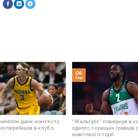
06
Сер
 чемпіон данк-контесту
“Жальгіріс” повернув в 
но перейшов в клуб з
одного з кращих гравців 
новітньої історії