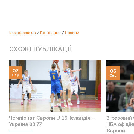
basket.com.ua
/
Всі новини
/
Новини
СХОЖІ ПУБЛІКАЦІЇ
07
06
Сер
Сер
Чемпіонат Європи U-16. Ісландія —
3-разовий
Україна 88:77
НБА офіцій
Європи