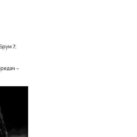
Брум 7,
ередач –