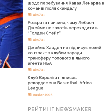
щодо перебування Кавая Ленарда в
команді після скандалу
aks701
Розкрита причина, чому Леброн
Джеймс не захотів переходити в
“Голден Стейт”
aks701
Джеймс Харден не підписує новий
контракт з клубом заради
трансферу топового вільного
агента НБА
aks701
Клуб Євроліги підписав
рекордсмена Basketball Africa
League
Ruslan1996
РЕЙТИНГ NEWSMAKER