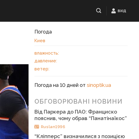
ВХІД
Погода
Киев
влажность:
давление:
ветер:
Погода на 10 дней от
sinoptik.ua
ОБГОВОРЮВАНІ НОВИНИ
Від Паркера до ПАО: Франциско
пояснив, чому обрав “Панатінаїкос”
Ruslan1996
“Кліпперс” визначилися з позицією