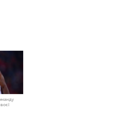
команду
своєї