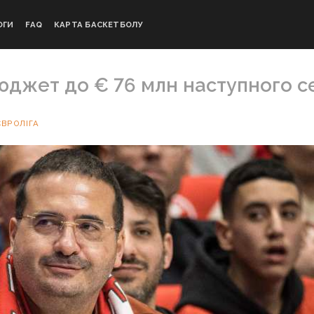
ОГИ
FAQ
КАРТА БАСКЕТБОЛУ
юджет до € 76 млн наступного с
ЄВРОЛІГА