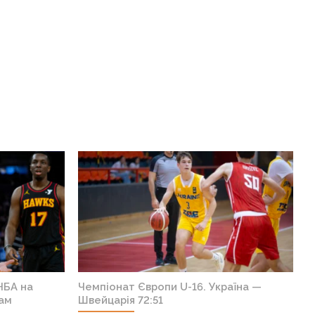
НБА посилить
“Олімпіакос” націлився на екс-гравця
ів Європи
“Бостона” з солідним виступом в
Євролзі