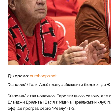
Джерело
:
eurohoops.net
“Хапоель” (Тель-Авів) планує збільшити бюджет до €
“Хапоель” став новачком Євроліги цього сезону, але о
Елайджи Браянта і Васіліє Міцича. Ізраїльський клуб 
офф, де програв серію “Реалу” (1-3).