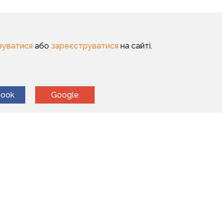
зуватися
або
зареєструватися
на сайті.
book
Google