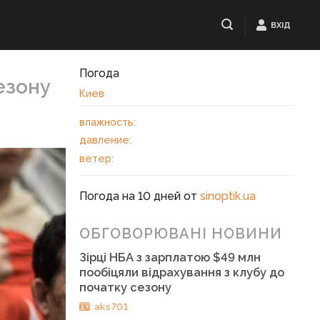
ВХІД
Погода
езону
Киев
влажность:
давление:
ветер:
Погода на 10 дней от
sinoptik.ua
ОБГОВОРЮВАНІ НОВИНИ
Зірці НБА з зарплатою $49 млн
пообіцяли відрахування з клубу до
початку сезону
aks701