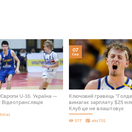
07
Сер
Європи U-16. Україна —
Ключовий гравець “Голд
 Відеотрансляція
вимагає зарплату $25 млн
Клуб це не влаштовує
dolaz
577
aks701