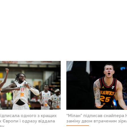
відправили обраного на драфті
Другий номер драфту 
го таланта в Європу
один із найкращих клуб