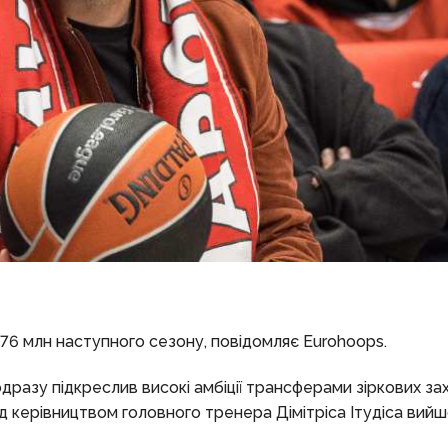
 76 млн наступного сезону, повідомляє Eurohoops.
дразу підкреслив високі амбіції трансферами зіркових за
під керівництвом головного тренера Дімітріса Ітудіса вийш