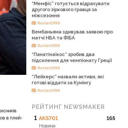
“Мемфіс” готується відрахувати
другого зіркового гравця за
міжсезоння
Ruslan1996
Вембаньяма здивував заявою про
матчі НБА та ФІБА
Ruslan1996
“Панатінаїкос” зробив два
підсилення для чемпіонату Греції
Ruslan1996
“Лейкерс” назвали активи, які
готові віддати за Кумінгу
Ruslan1996
РЕЙТИНГ NEWSMAKER
хисників
1
ов в плей-
AKS701
165
Новини