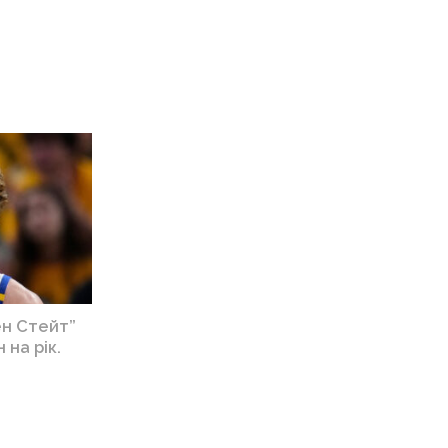
ен Стейт”
 на рік.