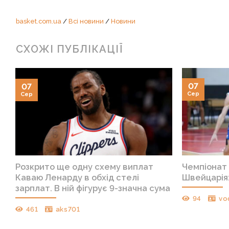
basket.com.ua
/
Всі новини
/
Новини
СХОЖІ ПУБЛІКАЦІЇ
07
07
Сер
Сер
Розкрито ще одну схему виплат
Чемпіонат 
Каваю Ленарду в обхід стелі
Швейцарія:
зарплат. В ній фігурує 9-значна сума
94
vo
461
aks701