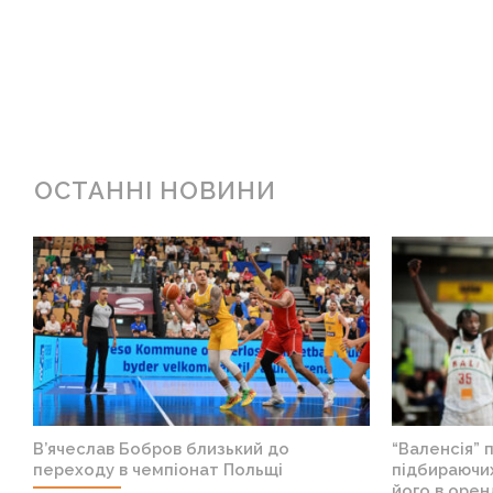
ОСТАННІ НОВИНИ
—
Збірні Литви і Латвії залишилися без
“Нікс” 
гравців НБА на кваліфікацію чемпіонату
молодо
світу