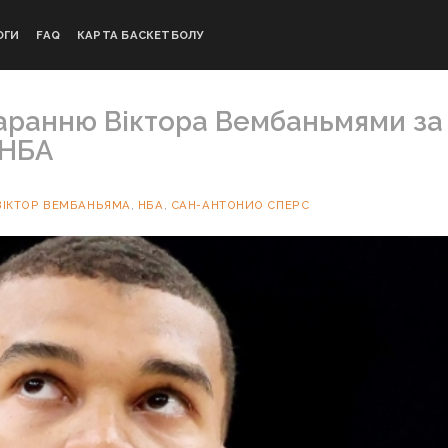
ОГИ
FAQ
КАРТА БАСКЕТБОЛУ
аранню Віктора Вембаньмями за
 НБА
ВІКТОР ВЕМБАНЬЯМА
,
НБА
,
САН-АНТОНИО СПЕРС