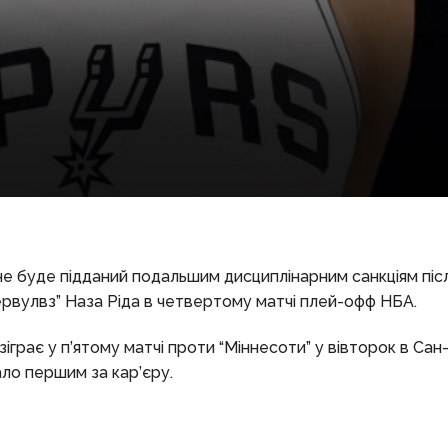
е буде підданий подальшим дисциплінарним санкціям піс
рвулвз” Наза Ріда в четвертому матчі плей-офф НБА.
грає у п’ятому матчі проти “Міннесоти” у вівторок в Сан
ало першим за кар’єру.