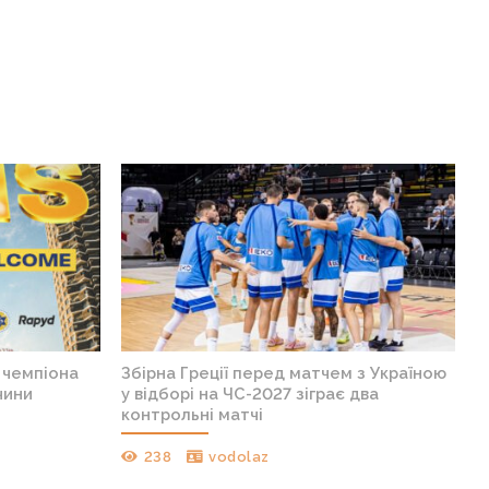
в чемпіона
Збірна Греції перед матчем з Україною
чини
у відборі на ЧС-2027 зіграє два
контрольні матчі
238
vodolaz