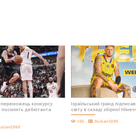
 переможець конкурсу
Ізраїльський гранд підписа
в посилить дебютанта
світу в складі збірної Німеч
150
Ruslan1996
uslan1996