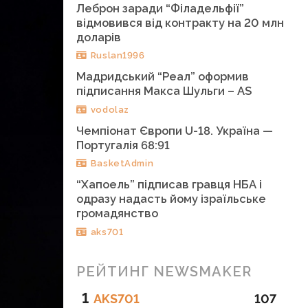
Леброн заради “Філадельфії”
відмовився від контракту на 20 млн
доларів
Ruslan1996
Мадридський “Реал” оформив
підписання Макса Шульги – AS
vodolaz
Чемпіонат Європи U-18. Україна —
Португалія 68:91
BasketAdmin
“Хапоель” підписав гравця НБА і
одразу надасть йому ізраїльське
громадянство
aks701
РЕЙТИНГ NEWSMAKER
1
AKS701
107