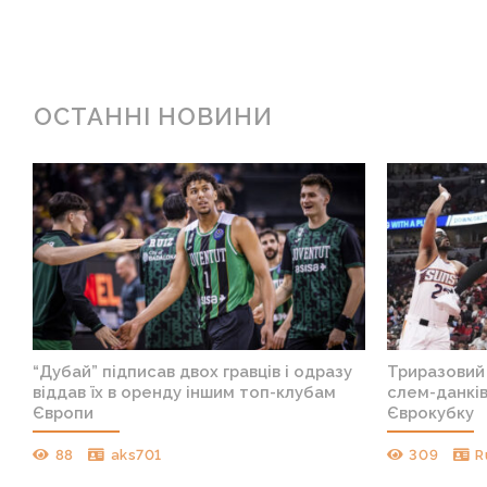
ОСТАННІ НОВИНИ
х
“Дубай” підписав двох гравців і одразу
Триразовий
віддав їх в оренду іншим топ-клубам
слем-данкі
Європи
Єврокубку
88
aks701
309
R