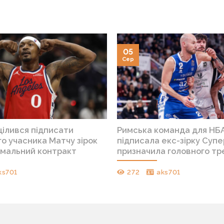
05
Сер
цілився підписати
Римська команда для НБ
о учасника Матчу зірок
підписала екс-зірку Супер
імальний контракт
призначила головного т
ks701
272
aks701