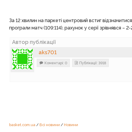
За 12 хвилин на паркеті центровий встиг відзначитис
програли матч (109:114), рахунок у серії зрівнявся – 2-
Автор публікації
aks701
Коментарі: 0
Публікації: 3918
basket.com.ua
/
Всі новини
/
Новини