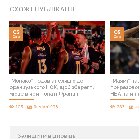
СХОЖІ ПУБЛІКАЦІЇ
05
05
Сер
Сер
“Монако” подав апеляцію до
“Маямі” на
французького НОК, щоб зберегти
триразовог
місце в чемпіонаті Франції
НБА на мін
105
Ruslan1996
387
a
Залишити відповідь