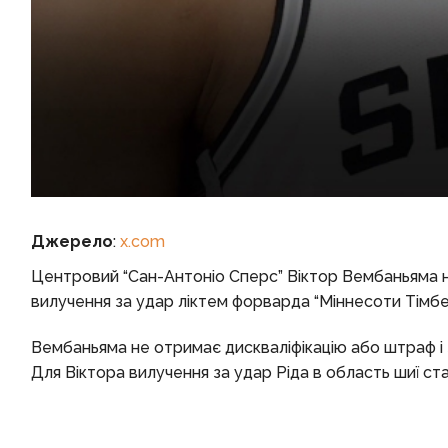
Джерело
:
x.com
Центровий “Сан-Антоніо Сперс” Віктор Вембаньяма н
вилучення за удар ліктем форварда “Міннесоти Тімбе
Вембаньяма не отримає дискваліфікацію або штраф і зі
Для Віктора вилучення за удар Ріда в область шиї ст