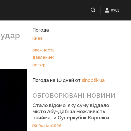
ВХІД
Погода
 удар
Киев
влажность:
давление:
ветер:
Погода на 10 дней от
sinoptik.ua
ОБГОВОРЮВАНІ НОВИНИ
Стало відомо, яку суму віддало
місто Абу-Дабі за можливість
приймати Суперкубок Євроліги
Ruslan1996