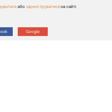
зуватися
або
зареєструватися
на сайті.
book
Google