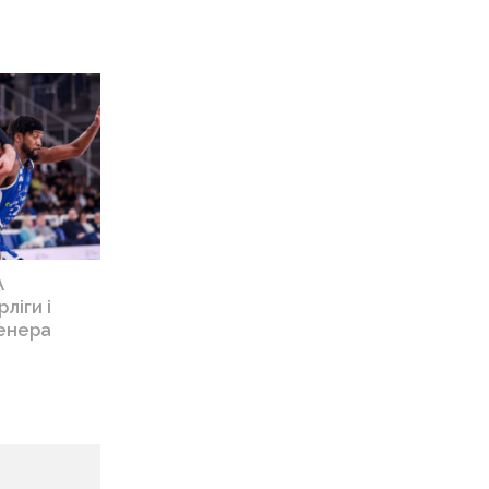
А
ліги і
ренера