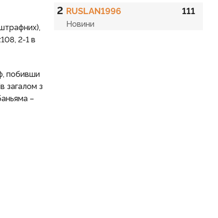
2
RUSLAN1996
111
Новини
штрафних),
108, 2-1 в
фф, побивши
в загалом з
баньяма –