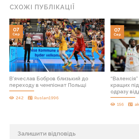
СХОЖІ ПУБЛІКАЦІЇ
07
07
Сер
Сер
В’ячеслав Бобров близький до
“Валенсія”
переходу в чемпіонат Польщі
кращих під
одразу від
242
Ruslan1996
156
a
Залишити відповідь