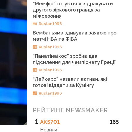
“Мемфіс” готується відрахувати
другого зіркового гравця за
міжсезоння
Ruslan1996
Вембаньяма здивував заявою про
матчі НБА та ФІБА
Ruslan1996
“Панатінаїкос” зробив два
підсилення для чемпіонату Греції
Ruslan1996
“Лейкерс” назвали активи, які
готові віддати за Кумінгу
Ruslan1996
РЕЙТИНГ NEWSMAKER
1
AKS701
165
Новини