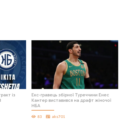
ракт із
Екс-гравець збірної Туреччини Енес
8
Кантер виставився на драфт жіночої
НБА
83
aks701