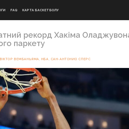
ОГИ
FAQ
КАРТА БАСКЕТБОЛУ
атний рекорд Хакіма Оладжувона
ого паркету
ВІКТОР ВЕМБАНЬЯМА
,
НБА
,
САН-АНТОНИО СПЕРС