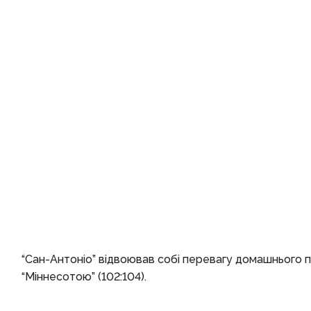
“Сан-Антоніо” відвоював собі перевагу домашнього п
“Міннесотою” (102:104).