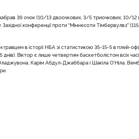
брав 39 очок (10/13 двоочкових, 3/5 триочкових, 10/12 
у Західної конференції проти “Міннесоти Тімбервулвз” (115:
м гравцем в історії НБА зі статистикою 35-15-5 в плей-о
 днів). Віктор є лише четвертим баскетболістом всіх часі
Оладжувона, Карім Абдул-Джаббара і Шакіла О’Ніла. Вем
ри.