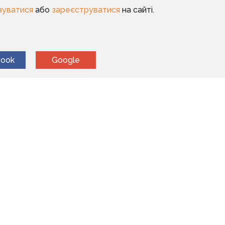
зуватися
або
зареєструватися
на сайті.
book
Google