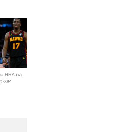
ра НБА на
іркам