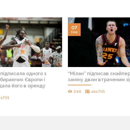
07
Сер
 підписала одного з
“Мілан” підписав снайпе
бираючих Європи і
заміну двом втраченим з
дала його в оренду
246
aks701
ks701