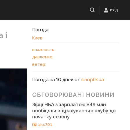
ВХІД
Погода
 і
Киев
влажность:
давление:
ветер:
Погода на 10 дней от
sinoptik.ua
ОБГОВОРЮВАНІ НОВИНИ
Зірці НБА з зарплатою $49 млн
пообіцяли відрахування з клубу до
початку сезону
aks701