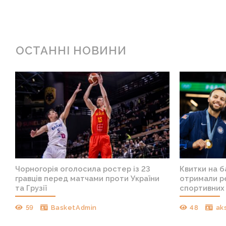
ОСТАННІ НОВИНИ
Чорногорія оголосила ростер із 23
Квитки на 
гравців перед матчами проти України
отримали ре
та Грузії
спортивних 
59
BasketAdmin
48
ak