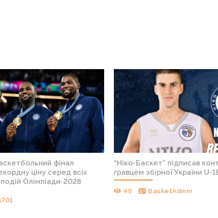
баскетбольний фінал
“Ніко-Баскет” підписав конт
кордну ціну серед всіх
гравцем збірної України U-1
подій Олімпіади-2028
49
BasketAdmin
s701