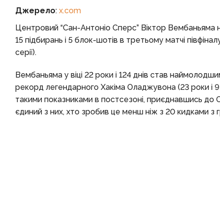
Джерело
:
x.com
Центровий “Сан-Антоніо Сперс” Віктор Вембаньяма на
15 підбирань і 5 блок-шотів в третьому матчі півфінал
серії).
Вембаньяма у віці 22 роки і 124 днів став наймолодши
рекорд легендарного Хакіма Оладжувона (23 роки і 95
такими показниками в постсезоні, приєднавшись до 
єдиний з них, хто зробив це менш ніж з 20 кидками з г