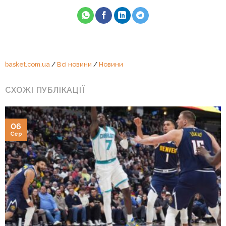
basket.com.ua
/
Всі новини
/
Новини
СХОЖІ ПУБЛІКАЦІЇ
06
Сер