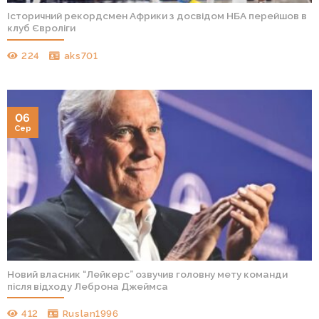
Історичний рекордсмен Африки з досвідом НБА перейшов в
клуб Євроліги
224
aks701
06
Сер
Новий власник “Лейкерс” озвучив головну мету команди
після відходу Леброна Джеймса
412
Ruslan1996