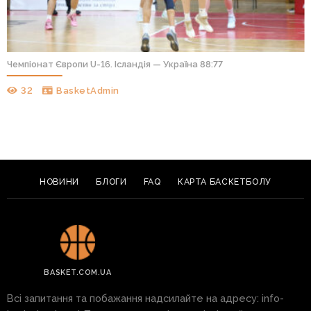
Чемпіонат Європи U-16. Ісландія — Україна 88:77
32
BasketAdmin
НОВИНИ
БЛОГИ
FAQ
КАРТА БАСКЕТБОЛУ
BASKET.COM.UA
Всі запитання та побажання надсилайте на адресу:
info-