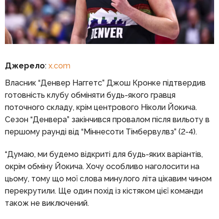
Джерело
:
x.com
Власник “Денвер Наггетс” Джош Кронке підтвердив
готовність клубу обміняти будь-якого гравця
поточного складу, крім центрового Ніколи Йокича.
Сезон “Денвера” закінчився провалом після вильоту в
першому раунді від “Міннесоти Тімбервулвз” (2-4).
“Думаю, ми будемо відкриті для будь-яких варіантів,
окрім обміну Йокича. Хочу особливо наголосити на
цьому, тому що мої слова минулого літа цікавим чином
перекрутили. Ще один похід із кістяком цієї команди
також не виключений.