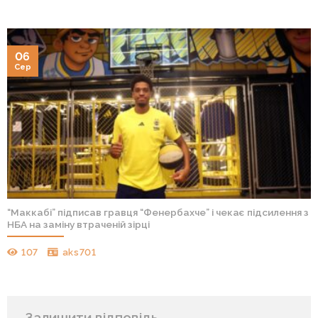
06
Сер
“Маккабі” підписав гравця “Фенербахче” і чекає підсилення з
НБА на заміну втраченій зірці
107
aks701
Залишити відповідь