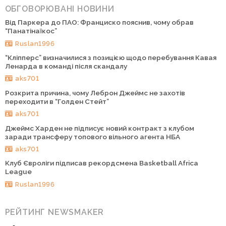
ОБГОВОРЮВАНІ НОВИНИ
Від Паркера до ПАО: Франциско пояснив, чому обрав
“Панатінаїкос”
Ruslan1996
“Кліпперс” визначилися з позицією щодо перебування Кавая
Ленарда в команді після скандалу
aks701
Розкрита причина, чому Леброн Джеймс не захотів
переходити в “Голден Стейт”
aks701
Джеймс Харден не підписує новий контракт з клубом
заради трансферу топового вільного агента НБА
aks701
Клуб Євроліги підписав рекордсмена Basketball Africa
League
Ruslan1996
РЕЙТИНГ NEWSMAKER