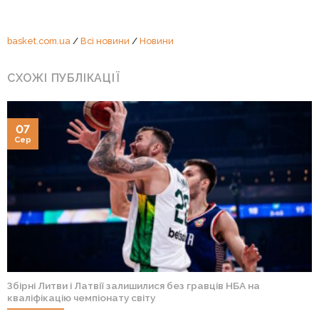
basket.com.ua
/
Всі новини
/
Новини
СХОЖІ ПУБЛІКАЦІЇ
07
Сер
Збірні Литви і Латвії залишилися без гравців НБА на
кваліфікацію чемпіонату світу