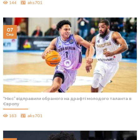
144
aks701
07
Сер
“Нікс” відправили обраного на драфті молодого таланта в
Європу
163
aks701