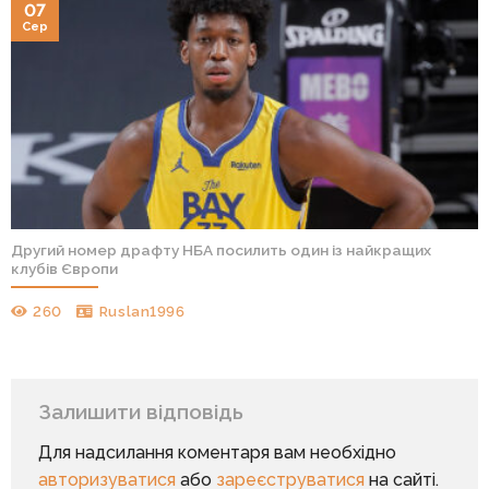
07
Сер
Другий номер драфту НБА посилить один із найкращих
клубів Європи
260
Ruslan1996
Залишити відповідь
Для надсилання коментаря вам необхідно
авторизуватися
або
зареєструватися
на сайті.