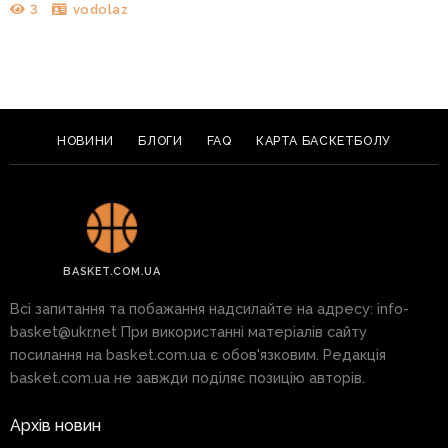
3
vodolaz
НОВИНИ
БЛОГИ
FAQ
КАРТА БАСКЕТБОЛУ
BASKET.COM.UA
Всі запитання та побажання надсилайте на адресу:
info-
basket@ukr.net
При використанні матеріалів сайту
посилання на basket.com.ua є обов'язковим. Редакція
basket.com.ua не завжди поділяє позицію авторів.
Архів новин