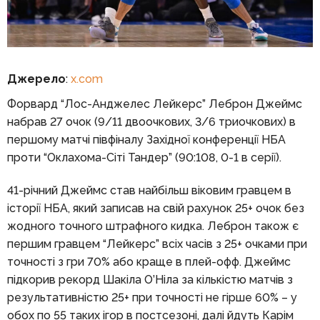
Джерело
:
x.com
Форвард “Лос-Анджелес Лейкерс” Леброн Джеймс
набрав 27 очок (9/11 двоочкових, 3/6 триочкових) в
першому матчі півфіналу Західної конференції НБА
проти “Оклахома-Сіті Тандер” (90:108, 0-1 в серії).
41-річний Джеймс став найбільш віковим гравцем в
історії НБА, який записав на свій рахунок 25+ очок без
жодного точного штрафного кидка. Леброн також є
першим гравцем “Лейкерс” всіх часів з 25+ очками при
точності з гри 70% або краще в плей-офф. Джеймс
підкорив рекорд Шакіла О’Ніла за кількістю матчів з
результативністю 25+ при точності не гірше 60% – у
обох по 55 таких ігор в постсезоні, далі йдуть Карім