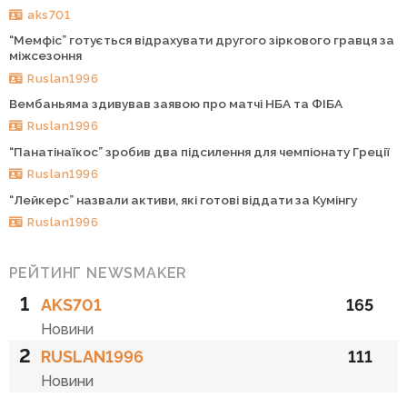
aks701
“Мемфіс” готується відрахувати другого зіркового гравця за
міжсезоння
Ruslan1996
Вембаньяма здивував заявою про матчі НБА та ФІБА
Ruslan1996
“Панатінаїкос” зробив два підсилення для чемпіонату Греції
Ruslan1996
“Лейкерс” назвали активи, які готові віддати за Кумінгу
Ruslan1996
РЕЙТИНГ NEWSMAKER
1
AKS701
165
Новини
2
RUSLAN1996
111
Новини