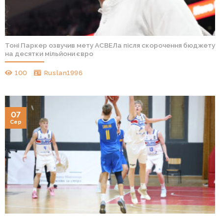
Тоні Паркер озвучив мету АСВЕЛа після скорочення бюджету
на десятки мільйони євро
100
Ruslan1996
07
Сер