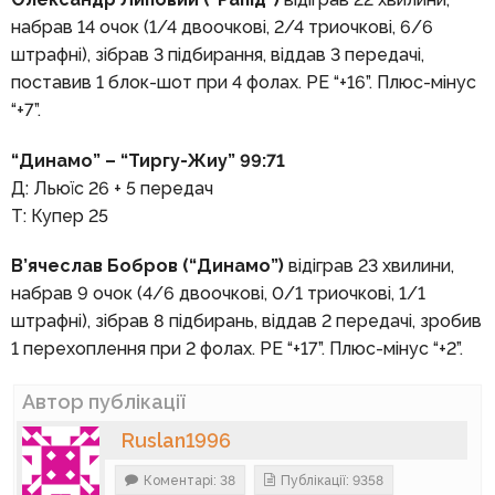
набрав 14 очок (1/4 двоочкові, 2/4 триочкові, 6/6
штрафні), зібрав 3 підбирання, віддав 3 передачі,
поставив 1 блок-шот при 4 фолах. РЕ “+16”. Плюс-мінус
“+7”.
“Динамо” – “Тиргу-Жиу” 99:71
Д: Льюїс 26 + 5 передач
Т: Купер 25
В’ячеслав Бобров (“Динамо”)
відіграв 23 хвилини,
набрав 9 очок (4/6 двоочкові, 0/1 триочкові, 1/1
штрафні), зібрав 8 підбирань, віддав 2 передачі, зробив
1 перехоплення при 2 фолах. РЕ “+17”. Плюс-мінус “+2”.
Автор публікації
Ruslan1996
Коментарі: 38
Публікації: 9358