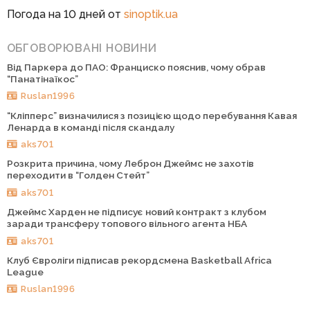
Погода на 10 дней от
sinoptik.ua
ОБГОВОРЮВАНІ НОВИНИ
Від Паркера до ПАО: Франциско пояснив, чому обрав
“Панатінаїкос”
Ruslan1996
“Кліпперс” визначилися з позицією щодо перебування Кавая
Ленарда в команді після скандалу
aks701
Розкрита причина, чому Леброн Джеймс не захотів
переходити в “Голден Стейт”
aks701
Джеймс Харден не підписує новий контракт з клубом
заради трансферу топового вільного агента НБА
aks701
Клуб Євроліги підписав рекордсмена Basketball Africa
League
Ruslan1996