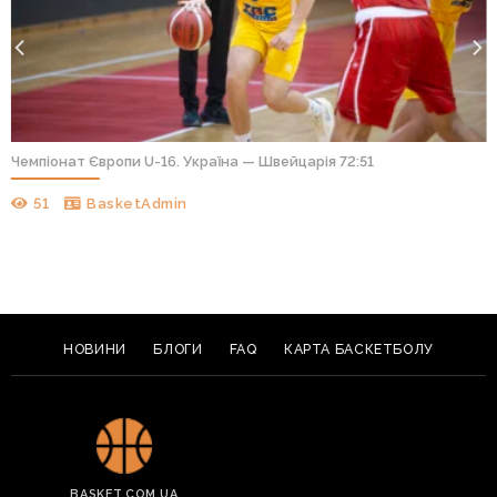
Чемпіонат Європи U-16. Україна — Швейцарія 72:51
51
BasketAdmin
НОВИНИ
БЛОГИ
FAQ
КАРТА БАСКЕТБОЛУ
BASKET.COM.UA