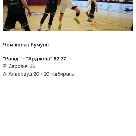
Чемпіонат Румунії
“Рапід” – “Арджеш” 82:77
Р: Єврович 26
А: Андервуд 20 + 10 підбирань