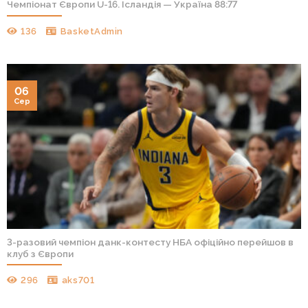
Чемпіонат Європи U-16. Ісландія — Україна 88:77
136
BasketAdmin
06
Сер
3-разовий чемпіон данк-контесту НБА офіційно перейшов в
клуб з Європи
296
aks701