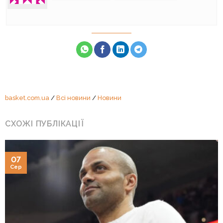
basket.com.ua
/
Всі новини
/
Новини
СХОЖІ ПУБЛІКАЦІЇ
07
Сер