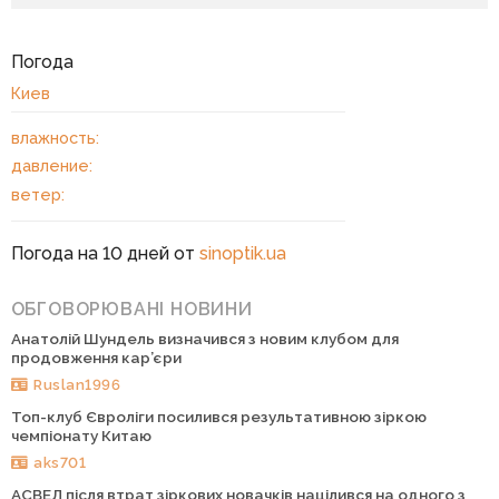
Погода
Киев
влажность:
давление:
ветер:
Погода на 10 дней от
sinoptik.ua
ОБГОВОРЮВАНІ НОВИНИ
Анатолій Шундель визначився з новим клубом для
продовження кар’єри
Ruslan1996
Топ-клуб Євроліги посилився результативною зіркою
чемпіонату Китаю
aks701
АСВЕЛ після втрат зіркових новачків націлився на одного з