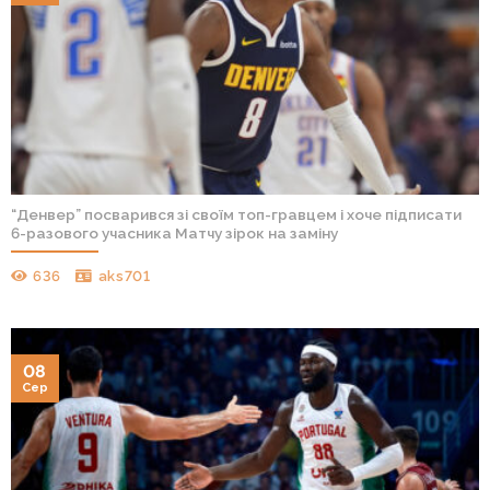
“Денвер” посварився зі своїм топ-гравцем і хоче підписати
6-разового учасника Матчу зірок на заміну
636
aks701
08
Сер