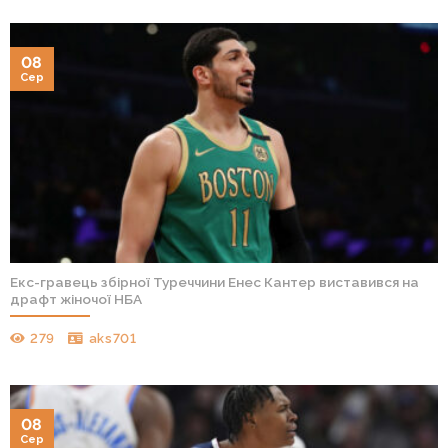
08
Сер
Екс-гравець збірної Туреччини Енес Кантер виставився на
драфт жіночої НБА
279
aks701
08
Сер