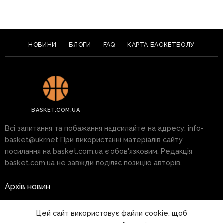
НОВИНИ
БЛОГИ
FAQ
КАРТА БАСКЕТБОЛУ
BASKET.COM.UA
Всі запитання та побажання надсилайте на адресу:
info-
basket@ukr.net
При використанні матеріалів сайту
посилання на basket.com.ua є обов'язковим. Редакція
basket.com.ua не завжди поділяє позицію авторів.
Архів новин
Реклама на сайті
Цей сайт використовує файли cookie, щоб