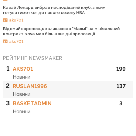
Кавай Ленард вибрав несподіваний клуб, з яким
готуватиметься до нового сезону НБА
aks701
Відомий європеєць залишився в “Маямі” на мінімальний
контракт, хоча мав більш вигідні пропозиції
aks701
РЕЙТИНГ NEWSMAKER
1
AKS701
199
Новини
2
RUSLAN1996
137
Новини
3
BASKETADMIN
3
Новини