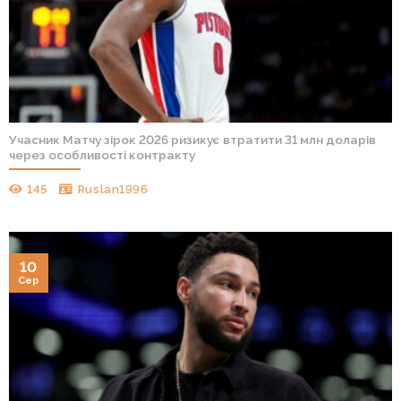
Учасник Матчу зірок 2026 ризикує втратити 31 млн доларів
через особливості контракту
145
Ruslan1996
10
Сер