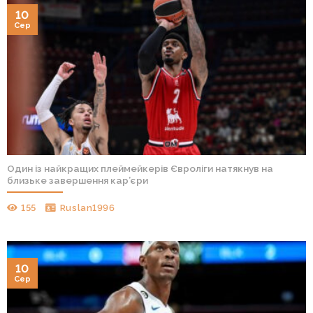
10
Сер
Один із найкращих плеймейкерів Євроліги натякнув на
близьке завершення кар’єри
155
Ruslan1996
10
Сер