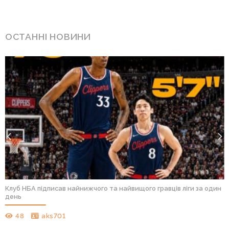
ОСТАННІ НОВИНИ
Клуб НБА підписав найнижчого та найвищого гравців ліги за один
день
48
aks701