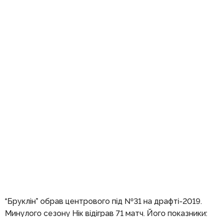
“Бруклін” обрав центрового під №31 на драфті-2019.
Минулого сезону Нік відіграв 71 матч. Його показники: