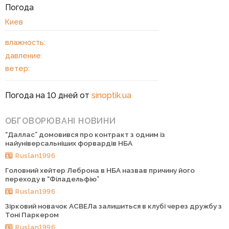
Погода
Киев
влажность:
давление:
ветер:
Погода на 10 дней от
sinoptik.ua
ОБГОВОРЮВАНІ НОВИНИ
“Даллас” домовився про контракт з одним із
найуніверсальніших форвардів НБА
Ruslan1996
Головний хейтер Леброна в НБА назвав причину його
переходу в “Філадельфію”
Ruslan1996
Зірковий новачок АСВЕЛа залишиться в клубі через дружбу з
Тоні Паркером
Ruslan1996