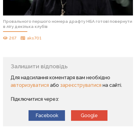
Провального першого номера драфту НБА готові повернути
в лігу декілька клубів
267
aks701
Залишити відповідь
Для надсилання коментаря вам необхідно
авторизуватися
або
зареєструватися
на сайті.
Підключитися через:
Facebook
Google