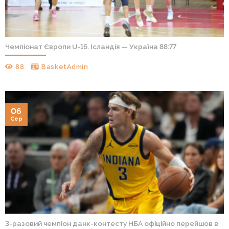
Чемпіонат Європи U-16. Ісландія — Україна 88:77
88
BasketAdmin
06
Сер
3-разовий чемпіон данк-контесту НБА офіційно перейшов в