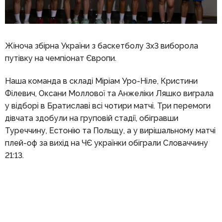
Жіноча збірна України з баскетболу 3х3 виборола
путівку на чемпіонат Європи.
Наша команда в складі Міріам Уро-Ніле, Кристини
Філевич, Оксани Моллової та Анжеліки Ляшко виграла
у відборі в Братиславі всі чотири матчі. Три перемоги
дівчата здобули на груповій стадії, обігравши
Туреччину, Естонію та Польщу, а у вирішальному матчі
плей-оф за вихід на ЧЄ українки обіграли Словаччину
21:13.