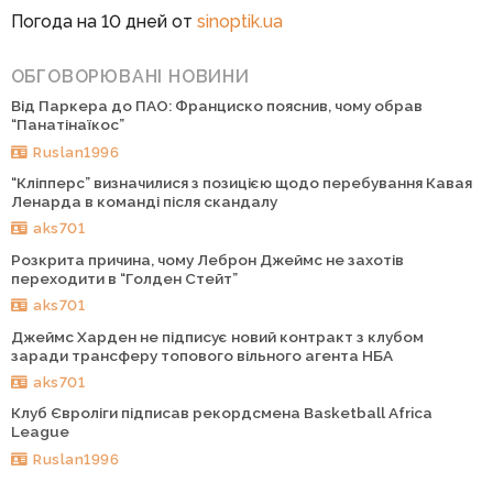
Погода на 10 дней от
sinoptik.ua
ОБГОВОРЮВАНІ НОВИНИ
Від Паркера до ПАО: Франциско пояснив, чому обрав
“Панатінаїкос”
Ruslan1996
“Кліпперс” визначилися з позицією щодо перебування Кавая
Ленарда в команді після скандалу
aks701
Розкрита причина, чому Леброн Джеймс не захотів
переходити в “Голден Стейт”
aks701
Джеймс Харден не підписує новий контракт з клубом
заради трансферу топового вільного агента НБА
aks701
Клуб Євроліги підписав рекордсмена Basketball Africa
League
Ruslan1996