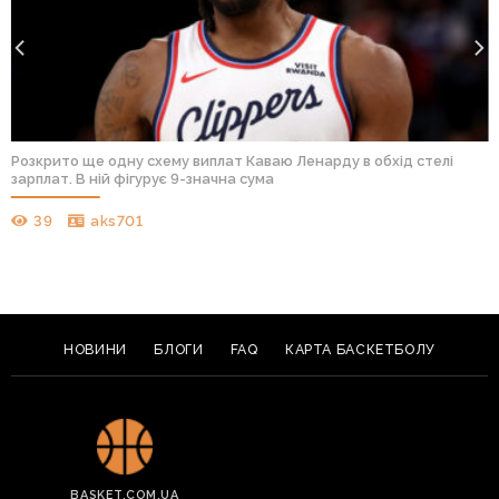
Розкрито ще одну схему виплат Каваю Ленарду в обхід стелі
зарплат. В ній фігурує 9-значна сума
39
aks701
НОВИНИ
БЛОГИ
FAQ
КАРТА БАСКЕТБОЛУ
BASKET.COM.UA