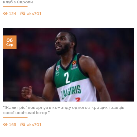
клуб з Європи
124
aks701
06
Сер
“Жальгіріс” повернув в команду одного з кращих гравців
своєї новітньої історії
169
aks701