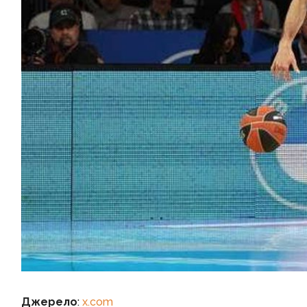
Джерело
:
x.com