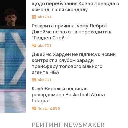
щодо перебування Кавая Ленарда в
команді після скандалу
aks701
Розкрита причина, чому Леброн
Джеймс не захотів переходити в
“Голден Стейт”
aks701
Джеймс Харден не підписує новий
контракт з клубом заради
трансферу топового вільного
агента НБА
aks701
Клуб Євроліги підписав
рекордсмена Basketball Africa
League
Ruslan1996
РЕЙТИНГ NEWSMAKER