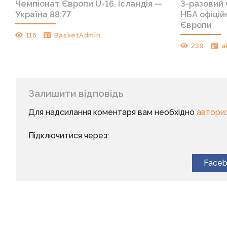
Чемпіонат Європи U-16. Ісландія —
3-разовий
Україна 88:77
НБА офіцій
Європи
116
BasketAdmin
239
a
Залишити відповідь
Для надсилання коментаря вам необхідно
автори
Підключитися через:
Face