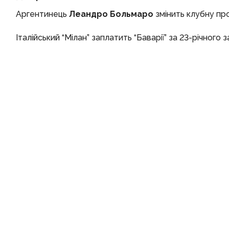
Аргентинець
Леандро Больмаро
змінить клубну пр
Італійський “Мілан” заплатить “Баварії” за 23-річного 