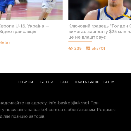
вропи U-16. Україна —
Ключовий гравець “Голден 
Відеотрансляція
вимагає зарплату $25 млн на
це не влаштовує
dolaz
239
aks701
НОВИНИ
БЛОГИ
FAQ
КАРТА БАСКЕТБОЛУ
 надсилайте на адресу:
info-basket@ukr.net
При
ту посилання на basket.com.ua є обов'язковим. Редакція
іляє позицію авторів.