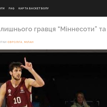
ОГИ
FAQ
КАРТА БАСКЕТБОЛУ
колишнього гравця “Міннесоти” та
ІТКИ
ЄВРОЛІГА
,
МІЛАН