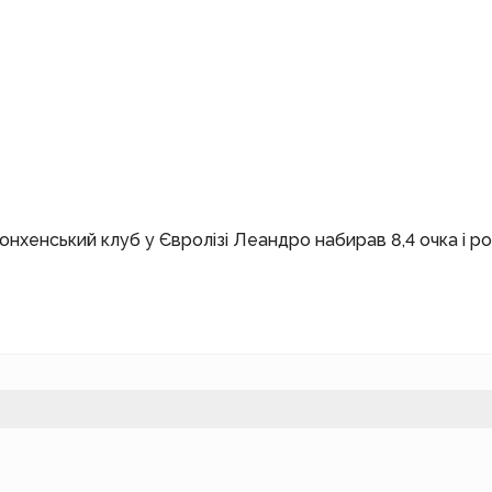
мюнхенський клуб у Євролізі Леандро набирав 8,4 очка і ро