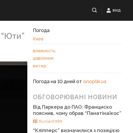
ВХІД
Погода
 “Юти”
Киев
влажность:
давление:
ветер:
Погода на 10 дней от
sinoptik.ua
ОБГОВОРЮВАНІ НОВИНИ
Від Паркера до ПАО: Франциско
пояснив, чому обрав “Панатінаїкос”
Ruslan1996
“Кліпперс” визначилися з позицією