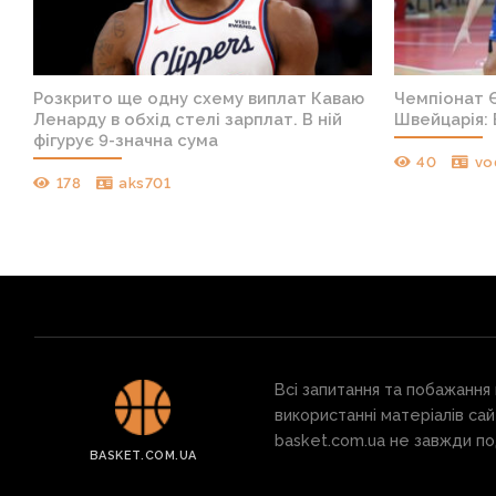
я
Розкрито ще одну схему виплат Каваю
Чемпіонат Є
Ленарду в обхід стелі зарплат. В ній
Швейцарія: 
фігурує 9-значна сума
40
vo
178
aks701
Всі запитання та побажання
використанні матеріалів сай
basket.com.ua не завжди под
BASKET.COM.UA