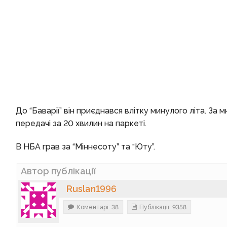
До “Баварії” він приєднався влітку минулого літа. За 
передачі за 20 хвилин на паркеті.
В НБА грав за “Міннесоту” та “Юту”.
Автор публікації
Ruslan1996
Коментарі: 38
Публікації: 9358