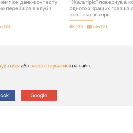
 чемпіон данк-контесту
“Жальгіріс” повернув в 
но перейшов в клуб з
одного з кращих гравців 
новітньої історії
ks701
233
aks701
зуватися
або
зареєструватися
на сайті.
book
Google