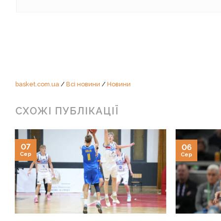
basket.com.ua
/
Всі новини
/
Новини
СХОЖІ ПУБЛІКАЦІЇ
07
06
Сер
Сер