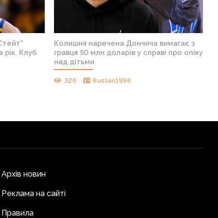
Стейт”
Колишня наречена Дончича вимагає з
 рік. Клуб
гравця 50 млн доларів у справі про опіку
над дітьми
326
Ruslan1996
Архів новин
Реклама на сайті
Правила