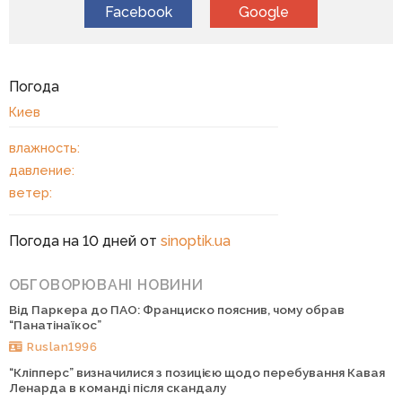
Facebook
Google
Погода
Киев
влажность:
давление:
ветер:
Погода на 10 дней от
sinoptik.ua
ОБГОВОРЮВАНІ НОВИНИ
Від Паркера до ПАО: Франциско пояснив, чому обрав
“Панатінаїкос”
Ruslan1996
“Кліпперс” визначилися з позицією щодо перебування Кавая
Ленарда в команді після скандалу