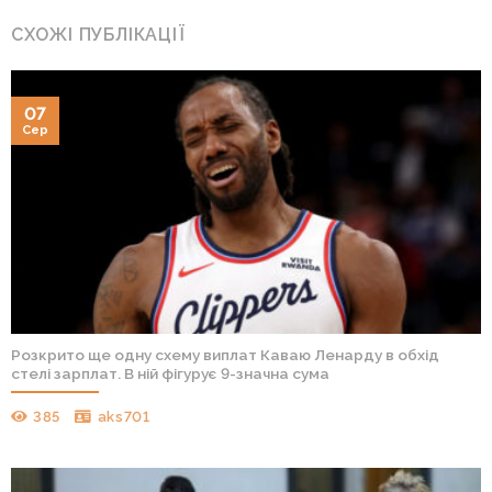
СХОЖІ ПУБЛІКАЦІЇ
07
Сер
Розкрито ще одну схему виплат Каваю Ленарду в обхід
стелі зарплат. В ній фігурує 9-значна сума
385
aks701