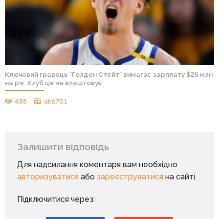
Ключовий гравець “Голден Стейт” вимагає зарплату $25 млн
на рік. Клуб це не влаштовує
488
aks701
Залишити відповідь
Для надсилання коментаря вам необхідно
авторизуватися
або
зареєструватися
на сайті.
Підключитися через: