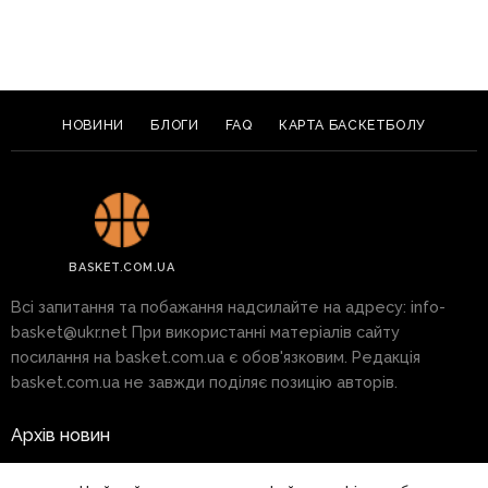
НОВИНИ
БЛОГИ
FAQ
КАРТА БАСКЕТБОЛУ
BASKET.COM.UA
Всі запитання та побажання надсилайте на адресу:
info-
basket@ukr.net
При використанні матеріалів сайту
посилання на basket.com.ua є обов'язковим. Редакція
basket.com.ua не завжди поділяє позицію авторів.
Архів новин
Реклама на сайті