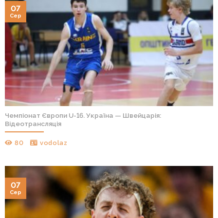
07
Сер
Чемпіонат Європи U-16. Україна — Швейцарія:
Відеотрансляція
80
vodolaz
07
Сер