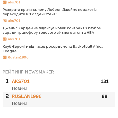
aks701
Розкрита причина, чому Леброн Джеймс не захотів
переходити в “Голден Стейт”
aks701
Джеймс Харден не підписує новий контракт з клубом
заради трансферу топового вільного агента НБА
aks701
Клуб Євроліги підписав рекордсмена Basketball Africa
League
Ruslan1996
РЕЙТИНГ NEWSMAKER
1
AKS701
131
Новини
2
RUSLAN1996
88
Новини