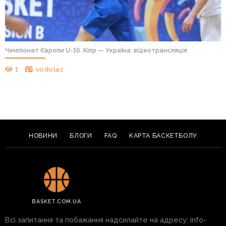
Чемпіонат Європи U-16. Кіпр — Україна: відеотрансляція
1
vodolaz
НОВИНИ
БЛОГИ
FAQ
КАРТА БАСКЕТБОЛУ
BASKET.COM.UA
Всі запитання та побажання надсилайте на адресу:
info-