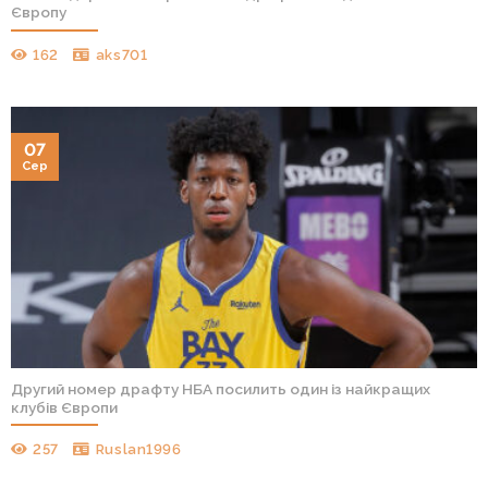
Європу
162
aks701
07
Сер
Другий номер драфту НБА посилить один із найкращих
клубів Європи
257
Ruslan1996