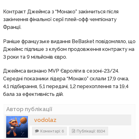
Контракт Джеймса з “Монако” закінчиться після
закінчення фінальної серії плей-офф чемпіонату
Франції.
Раніше французьке видання BeBasket повідомляло, що
Джеймс підпише з клубом продовження контракту на
3 роки та 9 мільйонів євро.
Джеймса визнано MVP Євроліги в сезоні-23/24.
Середні показники лідера “Монако” склали 17,9 очка,
4,1 підбирання, 5,1 передачі, 1,2 перехоплення та 19,4
бала за ефективність дій.
Автор публікації
vodolaz
Коментарі: 6
Публікації: 8104