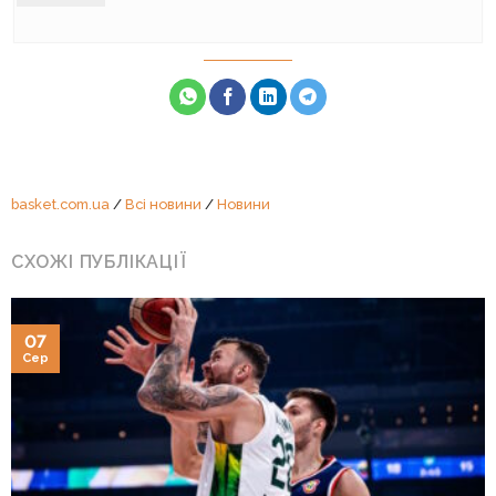
basket.com.ua
/
Всі новини
/
Новини
СХОЖІ ПУБЛІКАЦІЇ
07
Сер