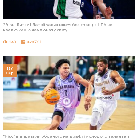
Збірні Литви і Латвії залишилися без гравців НБА на
кваліфікацію чемпіонату світу
143
aks701
07
Сер
“Нікс” відправили обраного на драфті молодого таланта в