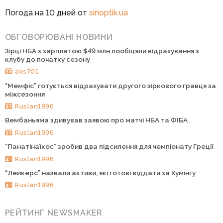
Погода на 10 дней от
sinoptik.ua
ОБГОВОРЮВАНІ НОВИНИ
Зірці НБА з зарплатою $49 млн пообіцяли відрахування з
клубу до початку сезону
aks701
“Мемфіс” готується відрахувати другого зіркового гравця за
міжсезоння
Ruslan1996
Вембаньяма здивував заявою про матчі НБА та ФІБА
Ruslan1996
“Панатінаїкос” зробив два підсилення для чемпіонату Греції
Ruslan1996
“Лейкерс” назвали активи, які готові віддати за Кумінгу
Ruslan1996
РЕЙТИНГ NEWSMAKER