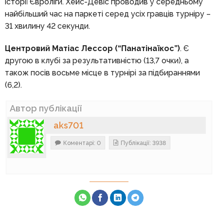
історії Євроліги. Хейс-Девіс проводив у середньому
найбільший час на паркеті серед усіх гравців турніру –
31 хвилину 42 секунди.
Центровий Матіас Лессор (“Панатінаїкос”)
. Є
другою в клубі за результативністю (13,7 очки), а
також посів восьме місце в турнірі за підбираннями
(6,2).
Автор публікації
aks701
Коментарі: 0
Публікації: 3938