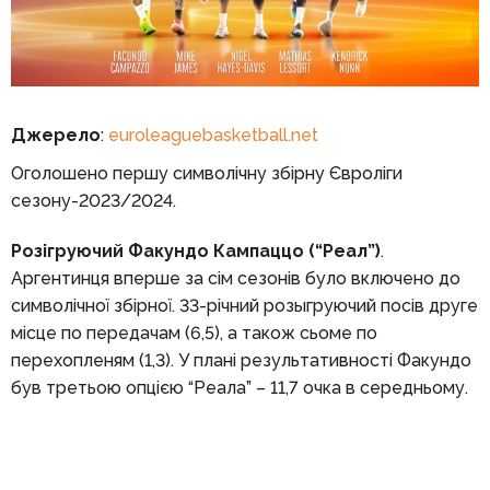
Джерело
:
euroleaguebasketball.net
Оголошено першу символічну збірну Євроліги
сезону-2023/2024.
Розігруючий Факундо Кампаццо (“Реал”)
.
Аргентинця вперше за сім сезонів було включено до
символічної збірної. 33-річний розыгруючий посів друге
місце по передачам (6,5), а також сьоме по
перехопленям (1,3). У плані результативності Факундо
був третьою опцією “Реала” – 11,7 очка в середньому.