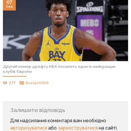
07
Сер
Другий номер драфту НБА посилить один із найкращих
клубів Європи
277
Ruslan1996
Залишити відповідь
Для надсилання коментаря вам необхідно
авторизуватися
або
зареєструватися
на сайті.