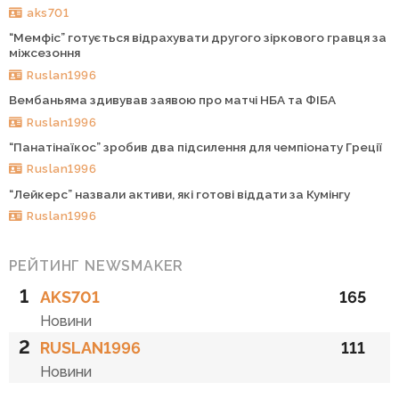
aks701
“Мемфіс” готується відрахувати другого зіркового гравця за
міжсезоння
Ruslan1996
Вембаньяма здивував заявою про матчі НБА та ФІБА
Ruslan1996
“Панатінаїкос” зробив два підсилення для чемпіонату Греції
Ruslan1996
“Лейкерс” назвали активи, які готові віддати за Кумінгу
Ruslan1996
РЕЙТИНГ NEWSMAKER
1
AKS701
165
Новини
2
RUSLAN1996
111
Новини