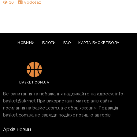
16
vodolaz
НОВИНИ
БЛОГИ
FAQ
КАРТА БАСКЕТБОЛУ
BASKET.COM.UA
Всі запитання та побажання надсилайте на адресу:
info-
basket@ukr.net
При використанні матеріалів сайту
посилання на basket.com.ua є обов'язковим. Редакція
basket.com.ua не завжди поділяє позицію авторів.
Архів новин