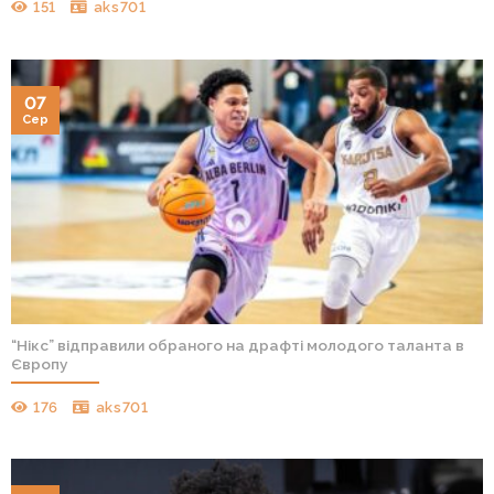
151
aks701
07
Сер
“Нікс” відправили обраного на драфті молодого таланта в
Європу
176
aks701