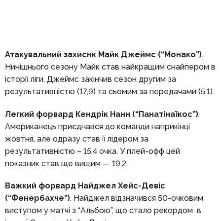
Атакувальний захиснк Майк Джеймс (“Монако”)
.
Нинішнього сезону Майк став найкращим снайпером в
історії ліги. Джеймс закінчив сезон другим за
результативністю (17,9) та сьомим за передачами (5,1).
Легкий форвард Кендрік Нанн (“Панатінаїкос”)
.
Американець приєднався до команди наприкінці
жовтня, але одразу став її лідером за
результативністю – 15,4 очка. У плей-офф цей
показник став ще вищим — 19,2.
Важкий форвард Найджел Хейс-Девіс
(“Фенербахче”)
. Найджел відзначився 50-очковим
виступом у матчі з “Альбою”, що стало рекордом в