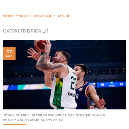
basket.com.ua
/
Всі новини
/
Новини
СХОЖІ ПУБЛІКАЦІЇ
07
Сер
Збірні Литви і Латвії залишилися без гравців НБА на
кваліфікацію чемпіонату світу