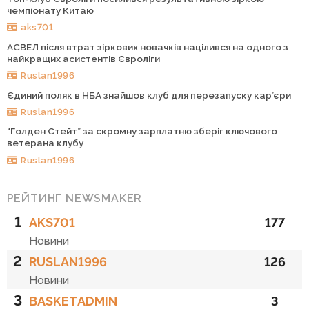
чемпіонату Китаю
aks701
АСВЕЛ після втрат зіркових новачків націлився на одного з
найкращих асистентів Євроліги
Ruslan1996
Єдиний поляк в НБА знайшов клуб для перезапуску кар’єри
Ruslan1996
“Голден Стейт” за скромну зарплатню зберіг ключового
ветерана клубу
Ruslan1996
РЕЙТИНГ NEWSMAKER
1
AKS701
177
Новини
2
RUSLAN1996
126
Новини
3
BASKETADMIN
3