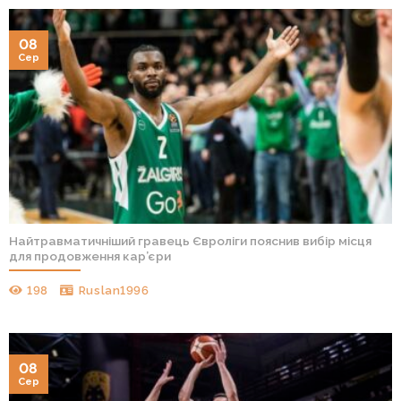
08
Сер
Найтравматичніший гравець Євроліги пояснив вибір місця
для продовження кар’єри
198
Ruslan1996
08
Сер