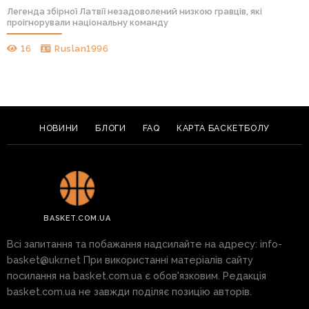
Легенда збірної Латвії незадоволений низкою гравців, які
проігнорували національну команду
16
Ruslan1996
НОВИНИ
БЛОГИ
FAQ
КАРТА БАСКЕТБОЛУ
BASKET.COM.UA
Всі запитання та побажання надсилайте на адресу:
info-
basket@ukr.net
При використанні матеріалів сайту
посилання на basket.com.ua є обов'язковим. Редакція
basket.com.ua не завжди поділяє позицію авторів.