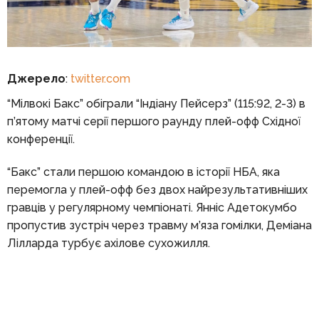
Джерело
:
twitter.com
“Мілвокі Бакс” обіграли “Індіану Пейсерз” (115:92, 2-3) в
п’ятому матчі серії першого раунду плей-офф Східної
конференції.
“Бакс” стали першою командою в історії НБА, яка
перемогла у плей-офф без двох найрезультативніших
гравців у регулярному чемпіонаті. Янніс Адетокумбо
пропустив зустріч через травму м’яза гомілки, Деміана
Лілларда турбує ахілове сухожилля.