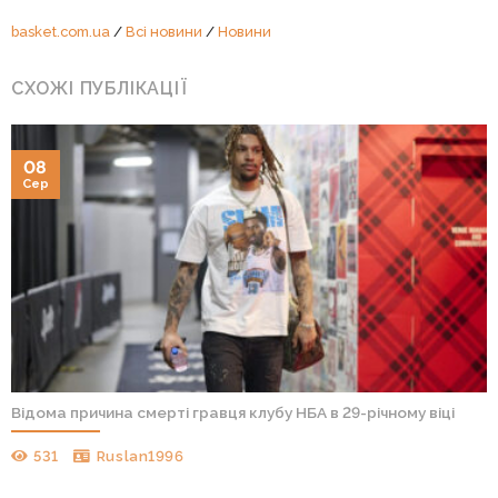
basket.com.ua
/
Всі новини
/
Новини
СХОЖІ ПУБЛІКАЦІЇ
08
Сер
Відома причина смерті гравця клубу НБА в 29-річному віці
531
Ruslan1996