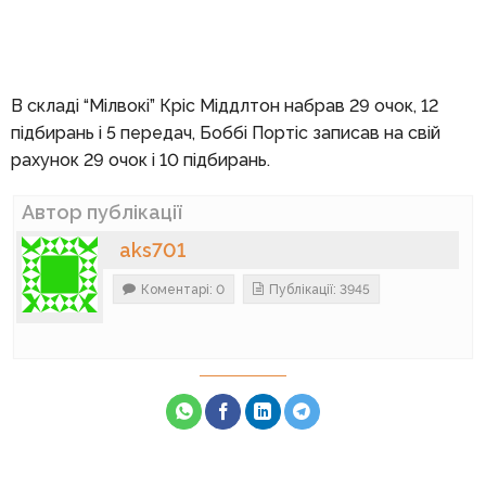
В складі “Мілвокі” Кріс Міддлтон набрав 29 очок, 12
підбирань і 5 передач, Боббі Портіс записав на свій
рахунок 29 очок і 10 підбирань.
Автор публікації
aks701
Коментарі: 0
Публікації: 3945