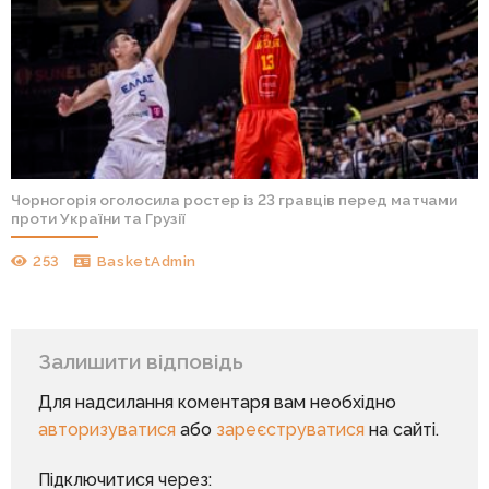
Чорногорія оголосила ростер із 23 гравців перед матчами
проти України та Грузії
253
BasketAdmin
Залишити відповідь
Для надсилання коментаря вам необхідно
авторизуватися
або
зареєструватися
на сайті.
Підключитися через: