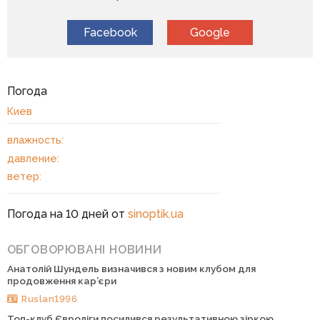
Facebook
Google
Погода
Киев
влажность:
давление:
ветер:
Погода на 10 дней от
sinoptik.ua
ОБГОВОРЮВАНІ НОВИНИ
Анатолій Шундель визначився з новим клубом для
продовження кар’єри
Ruslan1996
Топ-клуб Євроліги посилився результативною зіркою