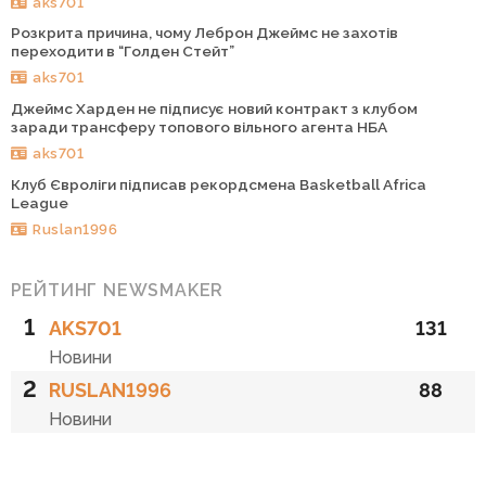
aks701
Розкрита причина, чому Леброн Джеймс не захотів
переходити в “Голден Стейт”
aks701
Джеймс Харден не підписує новий контракт з клубом
заради трансферу топового вільного агента НБА
aks701
Клуб Євроліги підписав рекордсмена Basketball Africa
League
Ruslan1996
РЕЙТИНГ NEWSMAKER
1
AKS701
131
Новини
2
RUSLAN1996
88
Новини