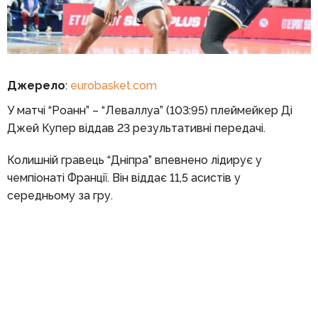
Джерело
:
eurobasket.com
У матчі “Роанн” – “Леваллуа” (103:95) плеймейкер Ді
Джей Купер віддав 23 результативні передачі.
Колишній гравець “Дніпра” впевнено лідирує у
чемпіонаті Франції. Він віддає 11,5 асистів у
середньому за гру.