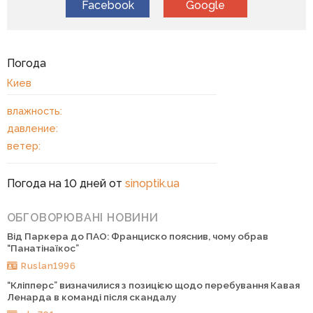
Facebook
Google
Погода
Киев
влажность:
давление:
ветер:
Погода на 10 дней от
sinoptik.ua
ОБГОВОРЮВАНІ НОВИНИ
Від Паркера до ПАО: Франциско пояснив, чому обрав
“Панатінаїкос”
Ruslan1996
“Кліпперс” визначилися з позицією щодо перебування Кавая
Ленарда в команді після скандалу