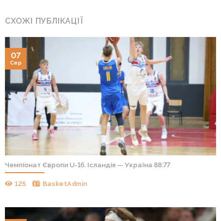
СХОЖІ ПУБЛІКАЦІЇ
07
Сер
Чемпіонат Європи U-16. Ісландія — Україна 88:77
125
BasketAdmin