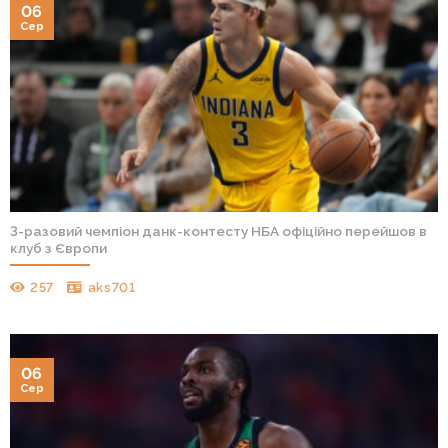
06
Сер
3-разовий чемпіон данк-контесту НБА офіційно перейшов в
клуб з Європи
257
aks701
06
Сер