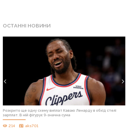
ОСТАННІ НОВИНИ
Розкрито ще одну схему виплат Каваю Ленарду в обхід стелі
зарплат. В ній фігурує 9-значна сума
214
aks701