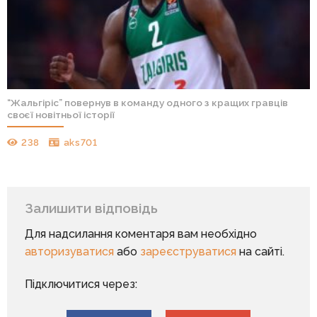
“Жальгіріс” повернув в команду одного з кращих гравців
своєї новітньої історії
238
aks701
Залишити відповідь
Для надсилання коментаря вам необхідно
авторизуватися
або
зареєструватися
на сайті.
Підключитися через: