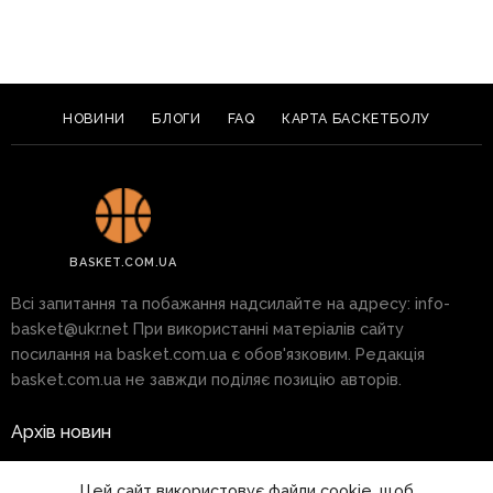
НОВИНИ
БЛОГИ
FAQ
КАРТА БАСКЕТБОЛУ
BASKET.COM.UA
Всі запитання та побажання надсилайте на адресу:
info-
basket@ukr.net
При використанні матеріалів сайту
посилання на basket.com.ua є обов'язковим. Редакція
basket.com.ua не завжди поділяє позицію авторів.
Архів новин
Реклама на сайті
Цей сайт використовує файли cookie, щоб