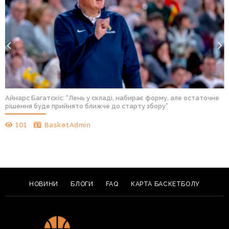
Айнарс Багатскіс: “Лень у складі, набирає форму, але остаточне
рішення буде прийнято ближче до старту збору”
101
BasketAdmin
НОВИНИ
БЛОГИ
FAQ
КАРТА БАСКЕТБОЛУ