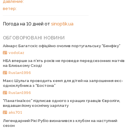
давление:
ветер:
Погода на 10 дней от
sinoptik.ua
ОБГОВОРЮВАНІ НОВИНИ
Айнарс Багатскіс офіційно очолив португальську “Бенфіку”
vodolaz
НБА вперше за п’ять років не проведе передсезонних матчів
на Близькому Сході
Ruslan1996
Макс Шульга проводить кемп для дітей на запрошення екс-
одноклубника з “Бостона”
Ruslan1996
“Панатінаїкос” підписав одного з кращих гравців Євроліги,
видавши йому космічну зарплату
aks701
Легендарний Рікі Рубіо визначився з клубом на наступний
сезон