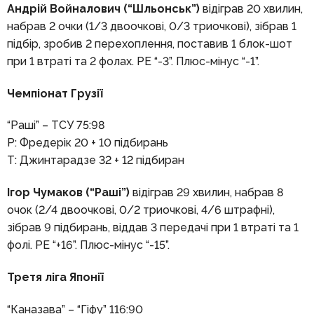
Андрій Войналович (“Шльонськ”)
відіграв 20 хвилин,
набрав 2 очки (1/3 двоочкові, 0/3 триочкові), зібрав 1
підбір, зробив 2 перехоплення, поставив 1 блок-шот
при 1 втраті та 2 фолах. РЕ “-3”. Плюс-мінус “-1”.
Чемпіонат Грузії
“Раші” – ТСУ 75:98
Р: Фредерік 20 + 10 підбирань
Т: Джинтарадзе 32 + 12 підбиран
Ігор Чумаков (“Раші”)
відіграв 29 хвилин, набрав 8
очок (2/4 двоочкові, 0/2 триочкові, 4/6 штрафні),
зібрав 9 підбирань, віддав 3 передачі при 1 втраті та 1
фолі. РЕ “+16”. Плюс-мінус “-15”.
Третя ліга Японії
“Каназава” – “Гіфу” 116:90