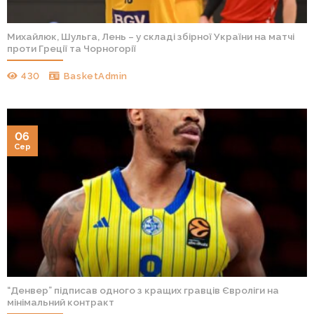
Михайлюк, Шульга, Лень – у складі збірної України на матчі
проти Греції та Чорногорії
430
BasketAdmin
06
Сер
“Денвер” підписав одного з кращих гравців Євроліги на
мінімальний контракт