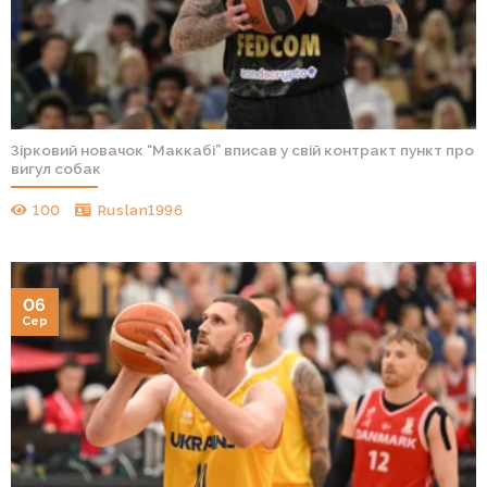
Зірковий новачок “Маккабі” вписав у свій контракт пункт про
вигул собак
100
Ruslan1996
06
Сер