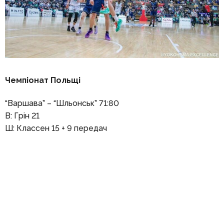
Чемпіонат Польщі
“Варшава” – “Шльонськ” 71:80
В: Грін 21
Ш: Классен 15 + 9 передач