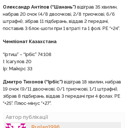
Олександр Антіпов (“Шанань”)
відіграв 35 хвилин,
набрав 20 очок (4/8 двоочкові, 2/8 триочкові, 6/6
штрафні), зібрав 11 підбирань, віддав 2 передачі,
поставив 3 блок-шоти при 1 втраті та 1 фолі. РЕ “+24”.
Чемпіонат Казахстана
“Іртиш” – “Ірбіс” 74:108
І: Ісагулов 20
Ір: Майєрс 33
Дмитро Тихонов (“Ірбіс”)
відіграв 18 хвилин, набрав
19 очок (9/11 двоочкові, 0/1 триочкові, 1/1 штрафні),
зібрав 8 підбирань, віддав 3 передачі при 4 фолах. РЕ
“+25”. Плюс-мінус “+27”.
Автор публікації
Ruslan1996