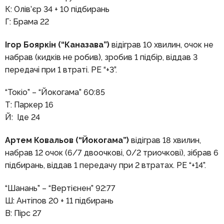
К: Олів’єр 34 + 10 підбирань
Г: Брама 22
Ігор Бояркін (“Каназава”)
відіграв 10 хвилин, очок не
набрав (кидків не робив), зробив 1 підбір, віддав 3
передачі при 1 втраті. РЕ “+3”.
“Токіо” – “Йокогама” 60:85
Т: Паркер 16
Й: Іде 24
Артем Ковальов (“Йокогама”)
відіграв 18 хвилин,
набрав 12 очок (6/7 двоочкові, 0/2 триочкові), зібрав 6
підбирань, віддав 1 передачу при 2 втратах. РЕ “+14”.
“Шанань” – “Вертієнен” 92:77
Ш: Антіпов 20 + 11 підбирань
В: Пірс 27