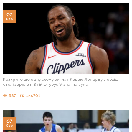
07
Сер
Розкрито ще одну схему виплат Каваю Ленарду в обхід
стелі зарплат. В ній фігурує 9-значна сума
387
aks701
07
Сер