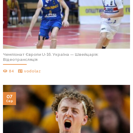
Чемпіонат Європи U-16. Україна — Швейцарія:
Відеотрансляція
84
vodolaz
07
Сер