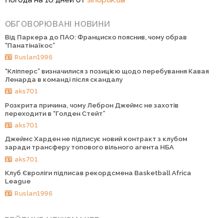
ОБГОВОРЮВАНІ НОВИНИ
Від Паркера до ПАО: Франциско пояснив, чому обрав
“Панатінаїкос”
Ruslan1996
“Кліпперс” визначилися з позицією щодо перебування Кавая
Ленарда в команді після скандалу
aks701
Розкрита причина, чому Леброн Джеймс не захотів
переходити в “Голден Стейт”
aks701
Джеймс Харден не підписує новий контракт з клубом
заради трансферу топового вільного агента НБА
aks701
Клуб Євроліги підписав рекордсмена Basketball Africa
League
Ruslan1996