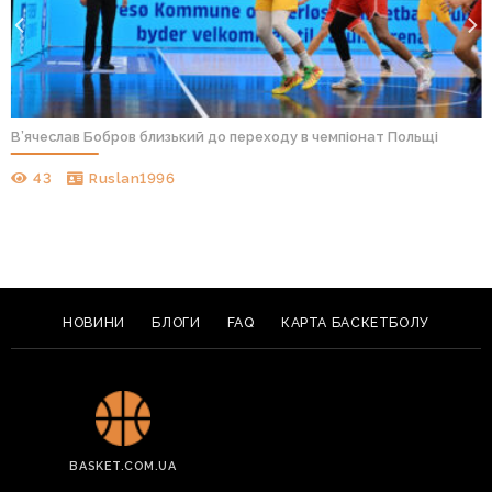
В’ячеслав Бобров близький до переходу в чемпіонат Польщі
43
Ruslan1996
НОВИНИ
БЛОГИ
FAQ
КАРТА БАСКЕТБОЛУ
BASKET.COM.UA