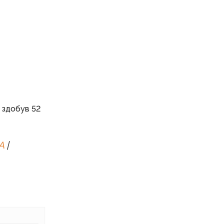
 здобув 52
A
|