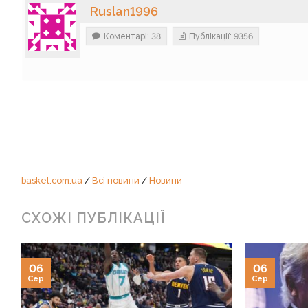
Ruslan1996
Коментарі: 38
Публікації: 9356
basket.com.ua
/
Всі новини
/
Новини
СХОЖІ ПУБЛІКАЦІЇ
06
06
Сер
Сер