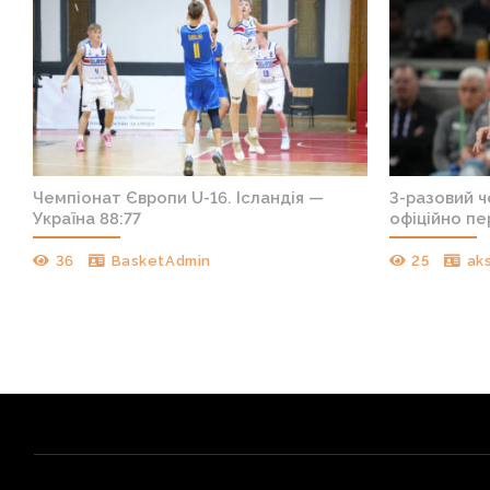
т
Чемпіонат Європи U-16. Ісландія —
3-разовий 
Україна 88:77
офіційно пе
36
BasketAdmin
25
ak