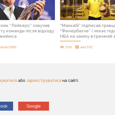
сник “Лейкерс” озвучив
“Маккабі” підписав гравц
ту команди після відходу
“Фенербахче” і чекає під
Джеймса
НБА на заміну втраченій з
uslan1996
109
aks701
зуватися
або
зареєструватися
на сайті.
book
Google