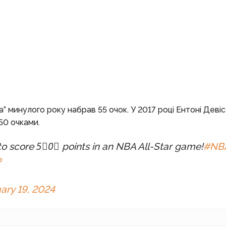
минулого року набрав 55 очок. У 2017 році Ентоні Девіс
50 очками.
to score 5⃣0⃣ points in an NBA All-Star game!
#NB
P
ary 19, 2024