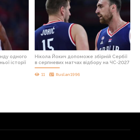
анду одного
Нікола Йокич допоможе збірній Сербії
ньої історії
в серпневих матчах відбору на ЧС-2027
11
Ruslan1996