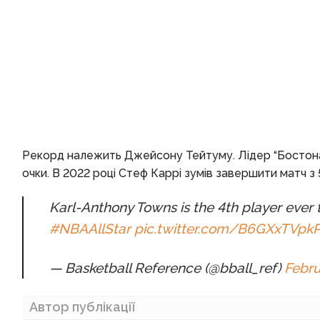
Рекорд належить Джейсону Тейтуму. Лідер “Бостона” 
очки. В 2022 році Стеф Каррі зумів завершити матч з 
Karl-Anthony Towns is the 4th player ever 
#NBAAllStar
pic.twitter.com/B6GXxTVpk
— Basketball Reference (@bball_ref)
Febru
Автор публікації