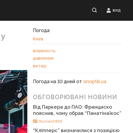
ВХІД
Погода
 у
Киев
влажность:
давление:
ветер:
Погода на 10 дней от
sinoptik.ua
ОБГОВОРЮВАНІ НОВИНИ
Від Паркера до ПАО: Франциско
пояснив, чому обрав “Панатінаїкос”
Ruslan1996
“Кліпперс” визначилися з позицією