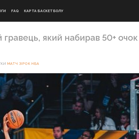
ОГИ
FAQ
КАРТА БАСКЕТБОЛУ
 гравець, який набирав 50+ очок
ТКИ
МАТЧ ЗІРОК НБА