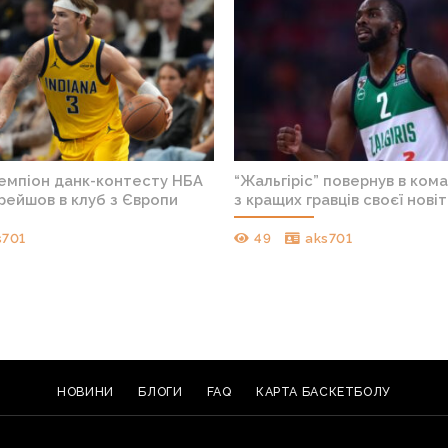
чемпіон данк-контесту НБА
“Жальгіріс” повернув в ком
рейшов в клуб з Європи
з кращих гравців своєї новіт
s701
49
aks701
НОВИНИ
БЛОГИ
FAQ
КАРТА БАСКЕТБОЛУ