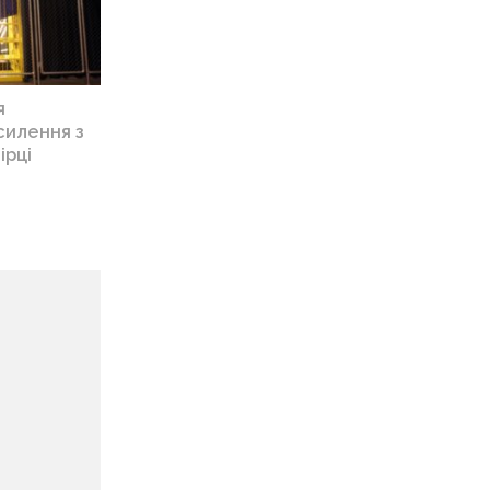
я
силення з
ірці