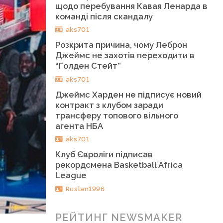
щодо перебування Кавая Ленарда в
команді після скандалу
aks701
Розкрита причина, чому Леброн
Джеймс не захотів переходити в
“Голден Стейт”
aks701
Джеймс Харден не підписує новий
контракт з клубом заради
трансферу топового вільного
агента НБА
aks701
Клуб Євроліги підписав
рекордсмена Basketball Africa
League
Ruslan1996
РЕЙТИНГ NEWSMAKER