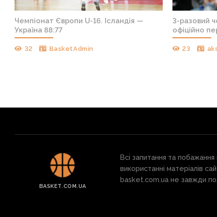
т
Чемпіонат Європи U-16. Ісландія —
3-разовий 
Україна 88:77
офіційно пе
32
BasketAdmin
23
ak
Всі запитання та побажання
використанні матеріалів сай
basket.com.ua не завжди под
BASKET.COM.UA