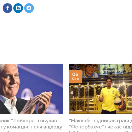
06
Сер
сник “Лейкерс” озвучив
“Маккабі” підписав гравц
ту команди після відходу
“Фенербахче” і чекає під