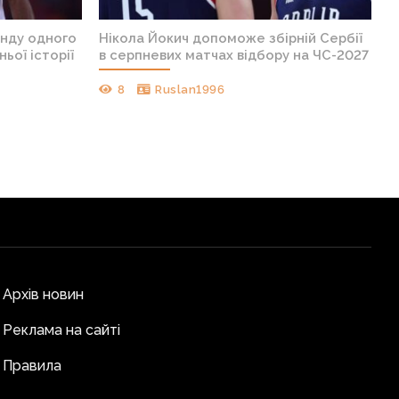
анду одного
Нікола Йокич допоможе збірній Сербії
ньої історії
в серпневих матчах відбору на ЧС-2027
8
Ruslan1996
Архів новин
Реклама на сайті
Правила