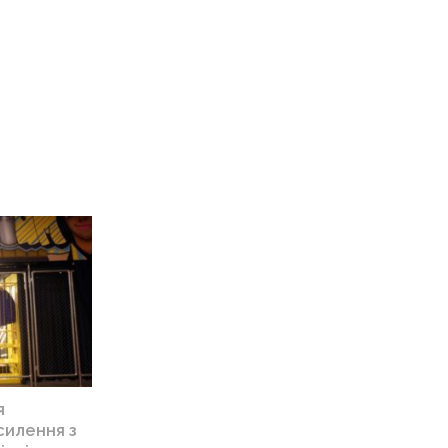
я
силення з