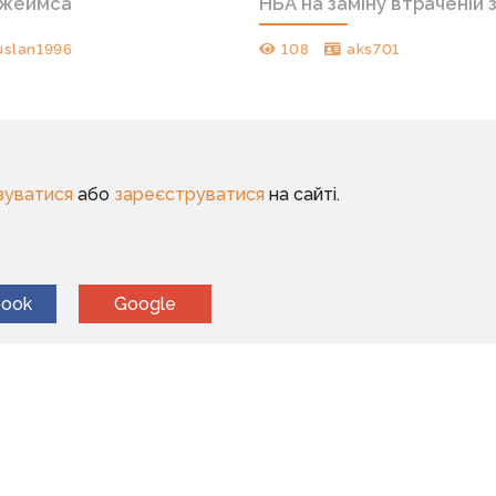
Джеймса
НБА на заміну втраченій з
uslan1996
108
aks701
зуватися
або
зареєструватися
на сайті.
book
Google