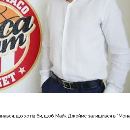
знався, що хотів би, щоб Майк Джеймс залишився в “Монак