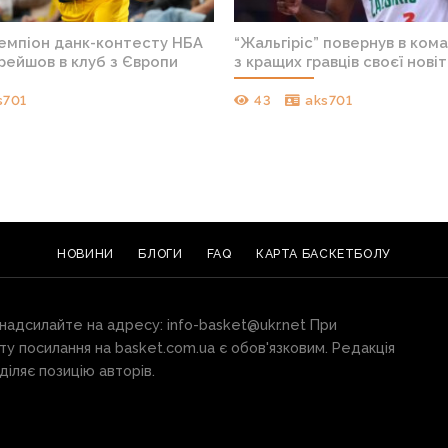
чемпіон данк-контесту НБА
“Жальгіріс” повернув в ком
рейшов в клуб з Європи
з кращих гравців своєї новіт
s701
43
aks701
НОВИНИ
БЛОГИ
FAQ
КАРТА БАСКЕТБОЛУ
 надсилайте на адресу:
info-basket@ukr.net
При
ту посилання на basket.com.ua є обов'язковим. Редакція
іляє позицію авторів.