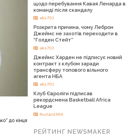
щодо перебування Кавая Ленарда в
команді після скандалу
aks701
Розкрита причина, чому Леброн
Джеймс не захотів переходити в
“Голден Стейт”
aks701
Джеймс Харден не підписує новий
контракт з клубом заради
трансферу топового вільного
агента НБА
aks701
Клуб Євроліги підписав
рекордсмена Basketball Africa
League
Ruslan1996
о” до кінця
РЕЙТИНГ NEWSMAKER