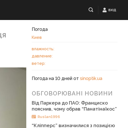
ВХІД
Погода
ця
Киев
влажность:
давление:
ветер:
Погода на 10 дней от
sinoptik.ua
ОБГОВОРЮВАНІ НОВИНИ
Від Паркера до ПАО: Франциско
пояснив, чому обрав “Панатінаїкос”
Ruslan1996
“Кліпперс” визначилися з позицією