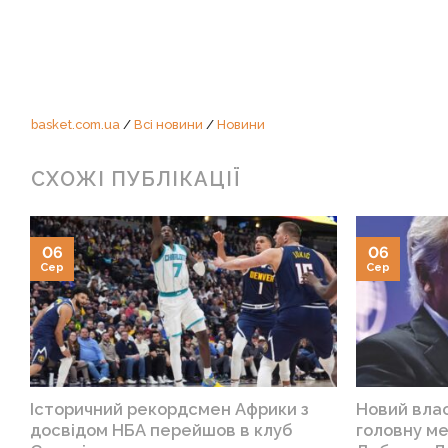
basket.com.ua
/
Всі новини
/
Новини
СХОЖІ ПУБЛІКАЦІЇ
06
06
Сер
Сер
Історичний рекордсмен Африки з
Новий вла
досвідом НБА перейшов в клуб
головну ме