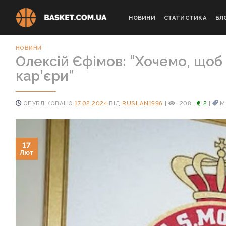
Skip
to
НОВИНИ
СТАТИСТИКА
БЛ
content
НОВИНИ
Олексій Єфімов: “Хочемо, щоб
кар’єри”
ОПУБЛІКОВАНО
17.02.2024
ВІД
RUSLAN1996
|
208
|
2
|
М
17
Лют