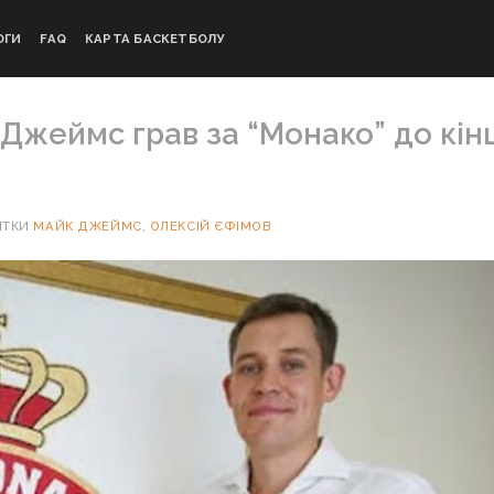
ОГИ
FAQ
КАРТА БАСКЕТБОЛУ
 Джеймс грав за “Монако” до кін
ІТКИ
МАЙК ДЖЕЙМС
,
ОЛЕКСІЙ ЄФІМОВ