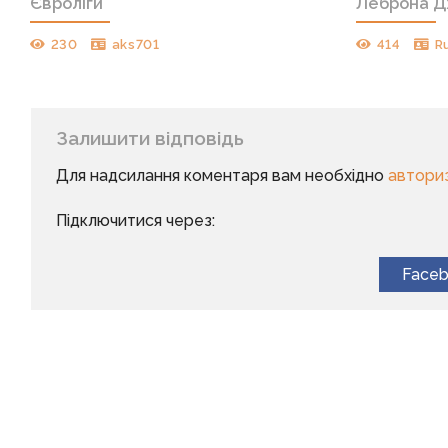
Євроліги
Леброна 
230
aks701
414
R
Залишити відповідь
Для надсилання коментаря вам необхідно
автори
Підключитися через:
Face