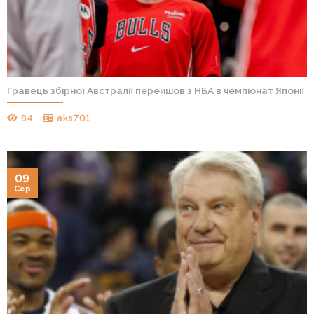
Гравець збірної Австралії перейшов з НБА в чемпіонат Японії
84
aks701
09
Сер