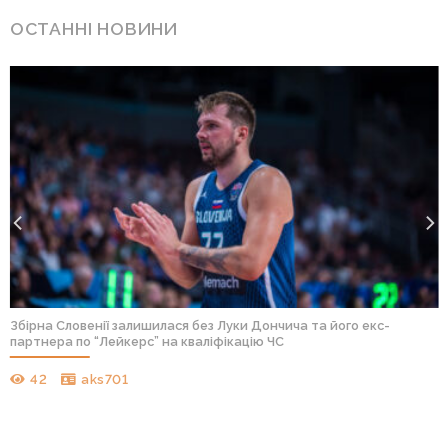
ОСТАННІ НОВИНИ
Збірна Словенії залишилася без Луки Дончича та його екс-
партнера по “Лейкерс” на кваліфікацію ЧС
42
aks701