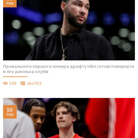
Сер
Провального першого номера драфту НБА готові повернути
в лігу декілька клубів
139
aks701
10
Сер