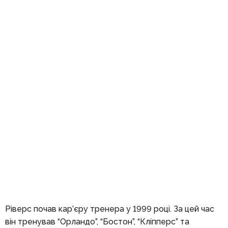
Ріверс почав кар’єру тренера у 1999 році. За цей час
він тренував “Орландо”, “Бостон”, “Кліпперс” та