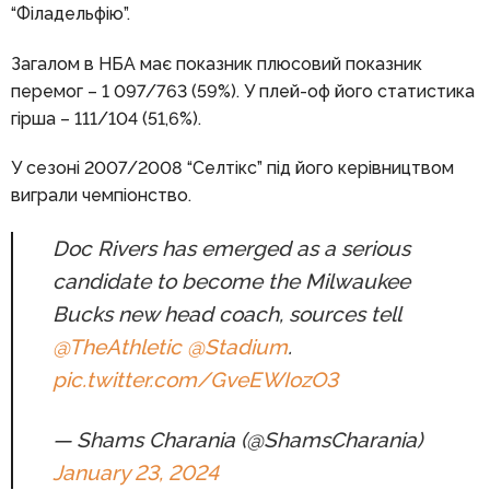
“Філадельфію”.
Загалом в НБА має показник плюсовий показник
перемог – 1 097/763 (59%). У плей-оф його статистика
гірша – 111/104 (51,6%).
У сезоні 2007/2008 “Селтікс” під його керівництвом
виграли чемпіонство.
Doc Rivers has emerged as a serious
candidate to become the Milwaukee
Bucks new head coach, sources tell
@TheAthletic
@Stadium
.
pic.twitter.com/GveEWIozO3
— Shams Charania (@ShamsCharania)
January 23, 2024