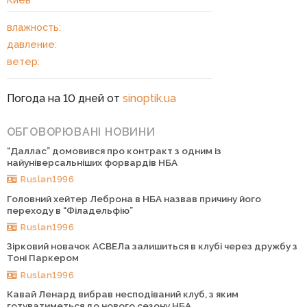
влажность:
давление:
ветер:
Погода на 10 дней от
sinoptik.ua
ОБГОВОРЮВАНІ НОВИНИ
“Даллас” домовився про контракт з одним із
найуніверсальніших форвардів НБА
Ruslan1996
Головний хейтер Леброна в НБА назвав причину його
переходу в “Філадельфію”
Ruslan1996
Зірковий новачок АСВЕЛа залишиться в клубі через дружбу з
Тоні Паркером
Ruslan1996
Кавай Ленард вибрав несподіваний клуб, з яким
готуватиметься до нового сезону НБА