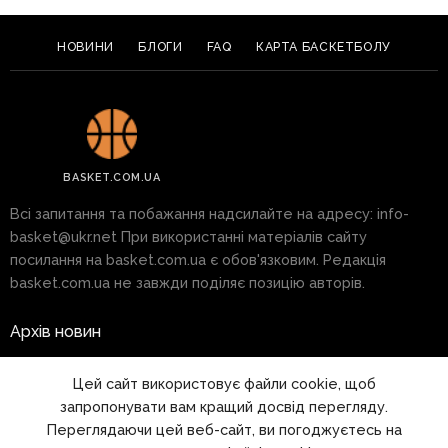
НОВИНИ
БЛОГИ
FAQ
КАРТА БАСКЕТБОЛУ
BASKET.COM.UA
Всі запитання та побажання надсилайте на адресу:
info-
basket@ukr.net
При використанні матеріалів сайту
посилання на basket.com.ua є обов'язковим. Редакція
basket.com.ua не завжди поділяє позицію авторів.
Архів новин
Реклама на сайті
Цей сайт використовує файли cookie, щоб
запропонувати вам кращий досвід перегляду.
Правила
Переглядаючи цей веб-сайт, ви погоджуєтесь на