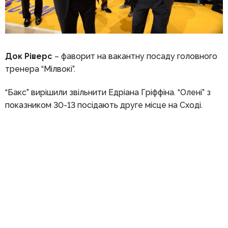
Док Ріверс
– фаворит на вакантну посаду головного
тренера “Мілвокі”.
“Бакс” вирішили звільнити Едріана Гріффіна. “Олені” з
показником 30-13 посідають друге місце на Сході.