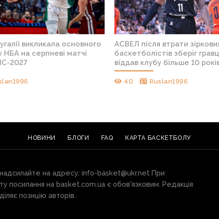
угалії викликала основного
АСВЕЛ після втрати зіркови
у НБА на серпневі матчі
баскетболістів зберіг гравц
ЧС-2027
віддав клубу більше 10 рокі
slan1996
40
Ruslan1996
НОВИНИ
БЛОГИ
FAQ
КАРТА БАСКЕТБОЛУ
 надсилайте на адресу:
info-basket@ukr.net
При
ту посилання на basket.com.ua є обов'язковим. Редакція
іляє позицію авторів.