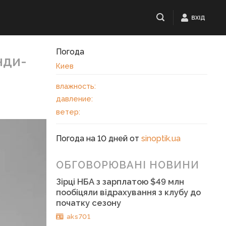
ВХІД
Погода
нди-
Киев
влажность:
давление:
ветер:
Погода на 10 дней от
sinoptik.ua
ОБГОВОРЮВАНІ НОВИНИ
Зірці НБА з зарплатою $49 млн
пообіцяли відрахування з клубу до
початку сезону
aks701