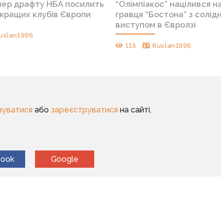
мер драфту НБА посилить
“Олімпіакос” націлився н
йкращих клубів Європи
гравця “Бостона” з солід
виступом в Євролзі
uslan1996
115
Ruslan1996
зуватися
або
зареєструватися
на сайті.
book
Google