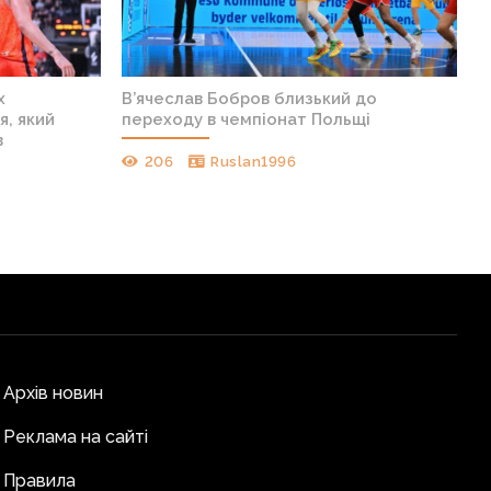
х
В’ячеслав Бобров близький до
я, який
переходу в чемпіонат Польщі
в
206
Ruslan1996
Архів новин
Реклама на сайті
Правила