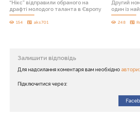
“Нікс” відправили обраного на
Другий но
драфті молодого таланта в Європу
один із на
154
aks701
248
R
Залишити відповідь
Для надсилання коментаря вам необхідно
автори
Підключитися через:
Face