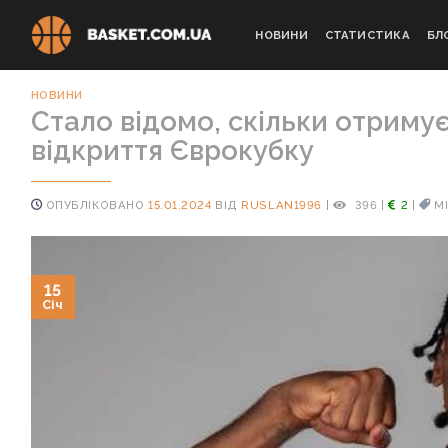
Skip
to
НОВИНИ
СТАТИСТИКА
БЛ
content
НОВИНИ
Стало відомо, скільки отриму
відкриття Єврокубку
ОПУБЛІКОВАНО
15.01.2024
ВІД
RUSLAN1996
|
396
|
2
|
М
15
Січ