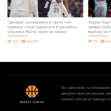
“Денвер” посварився зі своїм топ-
Збірна Порт
у
гравцем і хоче підписати 6-разового
гравця клуб
учасника Матчу зірок на заміну
відбору на 
110
aks701
70
Ru
Всі запитання та побажання
використанні матеріалів сай
basket.com.ua не завжди под
BASKET.COM.UA