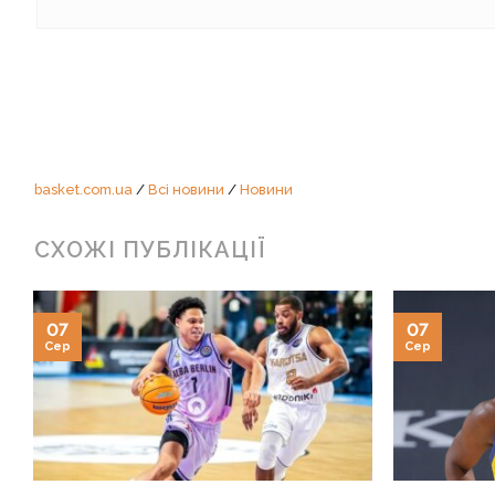
basket.com.ua
/
Всі новини
/
Новини
СХОЖІ ПУБЛІКАЦІЇ
07
07
Сер
Сер