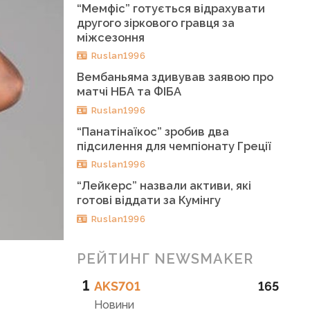
“Мемфіс” готується відрахувати
другого зіркового гравця за
міжсезоння
Ruslan1996
Вембаньяма здивував заявою про
матчі НБА та ФІБА
Ruslan1996
“Панатінаїкос” зробив два
підсилення для чемпіонату Греції
Ruslan1996
“Лейкерс” назвали активи, які
готові віддати за Кумінгу
Ruslan1996
РЕЙТИНГ NEWSMAKER
1
AKS701
165
Новини