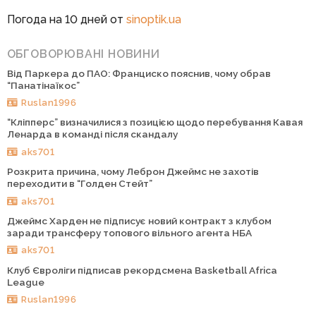
Погода на 10 дней от
sinoptik.ua
ОБГОВОРЮВАНІ НОВИНИ
Від Паркера до ПАО: Франциско пояснив, чому обрав
“Панатінаїкос”
Ruslan1996
“Кліпперс” визначилися з позицією щодо перебування Кавая
Ленарда в команді після скандалу
aks701
Розкрита причина, чому Леброн Джеймс не захотів
переходити в “Голден Стейт”
aks701
Джеймс Харден не підписує новий контракт з клубом
заради трансферу топового вільного агента НБА
aks701
Клуб Євроліги підписав рекордсмена Basketball Africa
League
Ruslan1996