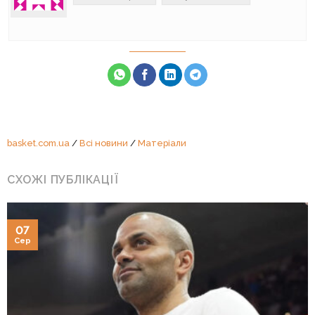
basket.com.ua
/
Всі новини
/
Матеріали
СХОЖІ ПУБЛІКАЦІЇ
07
Сер