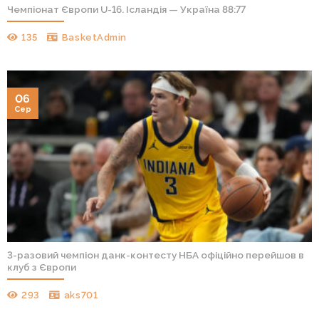
Чемпіонат Європи U-16. Ісландія — Україна 88:77
135
BasketAdmin
06
Сер
3-разовий чемпіон данк-контесту НБА офіційно перейшов в
клуб з Європи
293
aks701