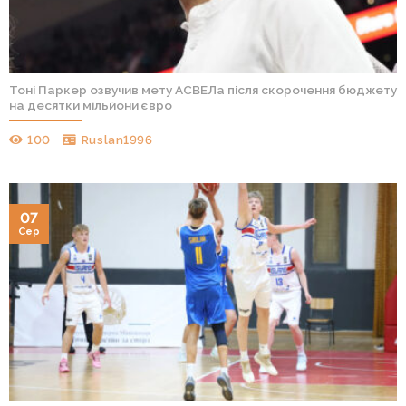
Тоні Паркер озвучив мету АСВЕЛа після скорочення бюджету
на десятки мільйони євро
100
Ruslan1996
07
Сер