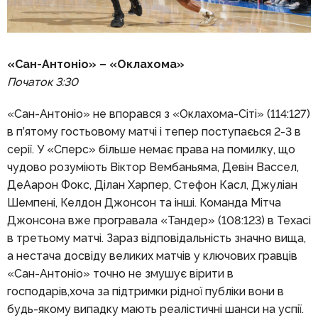
«Сан-Антоніо» – «Оклахома»
Початок 3:3
0
«Сан-Антоніо» не впорався з «Оклахома-Сіті» (114:127)
в п’ятому гостьовому матчі і тепер поступаєься 2-3 в
серії. У «Сперс» більше немає права на помилку, що
чудово розуміють Віктор Вембаньяма, Девін Вассел,
ДеАарон Фокс, Ділан Харпер, Стефон Касл, Джуліан
Шемпені, Келдон Джонсон та інші. Команда Мітча
Джонсона вже програвала «Тандер» (108:123) в Техасі
в третьому матчі. Зараз відповідальність значно вища,
а нестача досвіду великих матчів у ключових гравців
«Сан-Антоніо» точно не змушує вірити в
господарів,хоча за підтримки рідної публіки вони в
будь-якому випадку мають реалістичні шанси на успії.