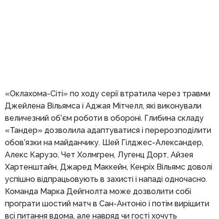
«Оклахома-Сіті» по ходу серії втратила через травми
Джейлена Вільямса і Аджая Мітчелл, які виконували
величезний об’єм роботи в обороні. Глибина складу
«Тандер» дозволила адаптуватися і перерозподілити
обов’язки на майданчику. Шей Гілджес-Александер,
Алекс Карузо, Чет Холмгрен, Лугенц Дорт, Айзея
Хартенштайн, Джаред Маккейн, Кенріх Вільямс доволі
успішно відпрацьовують в захисті і нападі одночасно.
Команда Марка Дейгнолта може дозволити собі
програти шостий матч в Сан-Антоніо і потім вирішити
всі питання вдома, але навряд чи гості хочуть