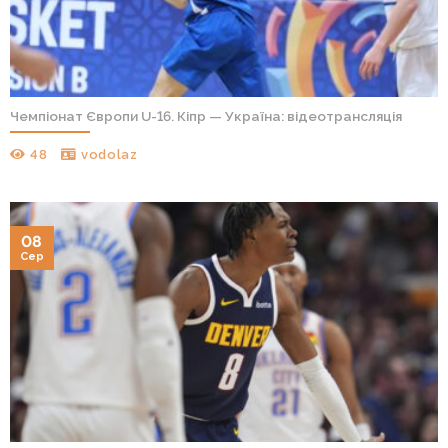
Чемпіонат Європи U-16. Кіпр — Україна: відеотрансляція
48
vodolaz
08
Сер