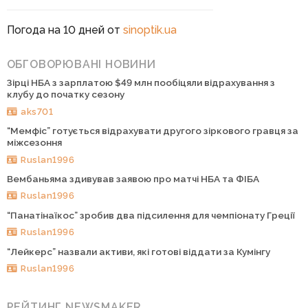
Погода на 10 дней от
sinoptik.ua
ОБГОВОРЮВАНІ НОВИНИ
Зірці НБА з зарплатою $49 млн пообіцяли відрахування з
клубу до початку сезону
aks701
“Мемфіс” готується відрахувати другого зіркового гравця за
міжсезоння
Ruslan1996
Вембаньяма здивував заявою про матчі НБА та ФІБА
Ruslan1996
“Панатінаїкос” зробив два підсилення для чемпіонату Греції
Ruslan1996
“Лейкерс” назвали активи, які готові віддати за Кумінгу
Ruslan1996
РЕЙТИНГ NEWSMAKER