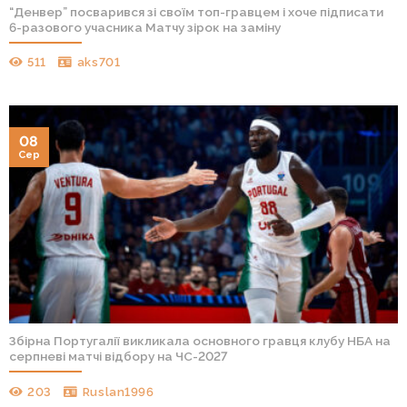
“Денвер” посварився зі своїм топ-гравцем і хоче підписати
6-разового учасника Матчу зірок на заміну
511
aks701
08
Сер
Збірна Португалії викликала основного гравця клубу НБА на
серпневі матчі відбору на ЧС-2027
203
Ruslan1996