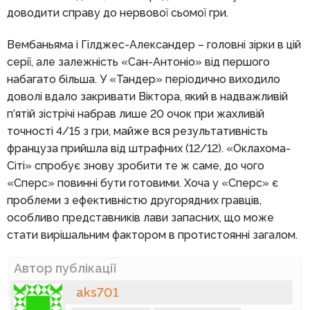
доводити справу до нервової сьомої гри.
Вембаньяма і Гілджес-Александер – головні зірки в цій
серії, але залежність «Сан-Антоніо» від першого
набагато більша. У «Тандер» періодично виходило
доволі вдало закривати Віктора, який в надважливій
п’ятій зістрічі набрав лише 20 очок при жахливій
точності 4/15 з гри, майже вся результативність
француза прийшла від штрафних (12/12). «Оклахома-
Сіті» спробує знову зробити те ж саме, до чого
«Сперс» повинні бути готовими. Хоча у «Сперс» є
проблеми з ефективністю другорядних гравців,
особливо представників лави запасних, що може
стати вирішальним фактором в протистоянні загалом.
Автор публікації
aks701