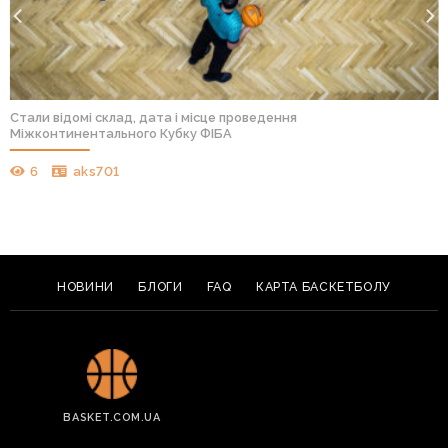
Стали відомі склад, дата і місце проведення
Міжконтинентального Кубку ФІБА
6
aks701
НОВИНИ
БЛОГИ
FAQ
КАРТА БАСКЕТБОЛУ
BASKET.COM.UA