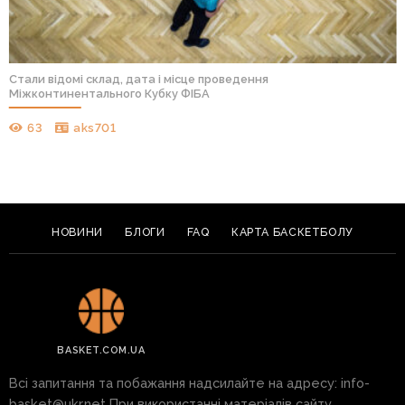
Стали відомі склад, дата і місце проведення
Міжконтинентального Кубку ФІБА
63
aks701
НОВИНИ
БЛОГИ
FAQ
КАРТА БАСКЕТБОЛУ
BASKET.COM.UA
Всі запитання та побажання надсилайте на адресу:
info-
basket@ukr.net
При використанні матеріалів сайту