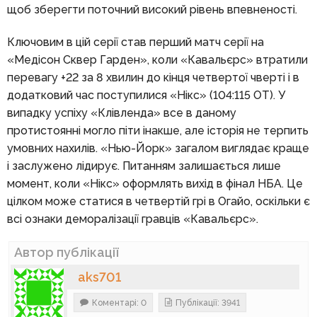
щоб зберегти поточний високий рівень впевненості.
Ключовим в цій серії став перший матч серії на
«Медісон Сквер Гарден», коли «Кавальєрс» втратили
перевагу +22 за 8 хвилин до кінця четвертої чверті і в
додатковий час поступилися «Нікс» (104:115 ОТ). У
випадку успіху «Клівленда» все в даному
протистоянні могло піти інакше, але історія не терпить
умовних нахилів. «Нью-Йорк» загалом виглядає краще
і заслужено лідирує. Питанням залишається лише
момент, коли «Нікс» оформлять вихід в фінал НБА. Це
цілком може статися в четвертій грі в Огайо, оскільки є
всі ознаки деморалізації гравців «Кавальєрс».
Автор публікації
aks701
Коментарі: 0
Публікації: 3941