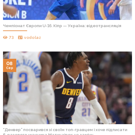
Чемпіонат Європи U-16. Кіпр — Україна: відеотрансляція
73
vodolaz
08
Сер
“Денвер” посварився зі своїм топ-гравцем і хоче підписати
6-разового учасника Матчу зірок на заміну