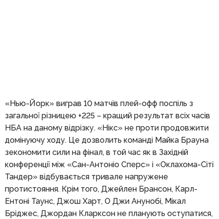
«Нью-Йорк» виграв 10 матчів плей-офф поспіль з
загальної різницею +225 – кращий результат всіх часів
НБА на даному відрізку. «Нікс» не проти продовжити
домінуючу ходу. Це дозволить команді Майка Брауна
зекономити сили на фінал, в той час як в Західній
конференції між «Сан-Антоніо Сперс» і «Оклахома-Сіті
Тандер» відбувається тривале напружене
протистояння. Крім того, Джейлен Брансон, Карл-
Ентоні Таунс, Джош Харт, О Джи Анунобі, Мікал
Бріджес, Джордан Кларксон не планують оступатися,