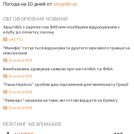
Погода на 10 дней от
sinoptik.ua
ОБГОВОРЮВАНІ НОВИНИ
Зірці НБА з зарплатою $49 млн пообіцяли відрахування з
клубу до початку сезону
aks701
“Мемфіс” готується відрахувати другого зіркового гравця за
міжсезоння
Ruslan1996
Вембаньяма здивував заявою про матчі НБА та ФІБА
Ruslan1996
“Панатінаїкос” зробив два підсилення для чемпіонату Греції
Ruslan1996
“Лейкерс” назвали активи, які готові віддати за Кумінгу
Ruslan1996
РЕЙТИНГ NEWSMAKER