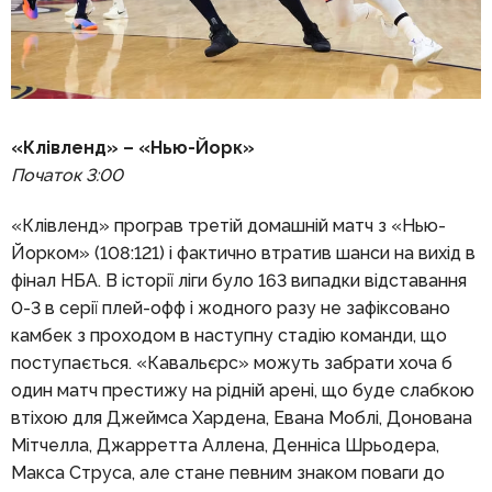
«Клівленд» – «Нью-Йорк»
Початок 3:0
0
«Клівленд» програв третій домашній матч з «Нью-
Йорком» (108:121) і фактично втратив шанси на вихід в
фінал НБА. В історії ліги було 163 випадки відставання
0-3 в серії плей-офф і жодного разу не зафіксовано
камбек з проходом в наступну стадію команди, що
поступається. «Кавальєрс» можуть забрати хоча б
один матч престижу на рідній арені, що буде слабкою
втіхою для Джеймса Хардена, Евана Моблі, Донована
Мітчелла, Джарретта Аллена, Денніса Шрьодера,
Макса Струса, але стане певним знаком поваги до