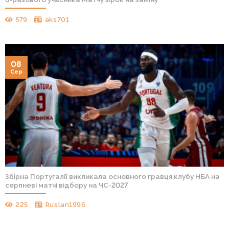
579
aks701
08
Сер
Збірна Португалії викликала основного гравця клубу НБА на
серпневі матчі відбору на ЧС-2027
225
Ruslan1996