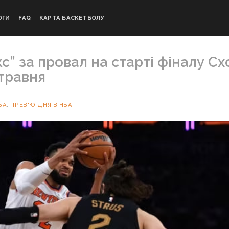
ОГИ
FAQ
КАРТА БАСКЕТБОЛУ
с” за провал на старті фіналу Сх
травня
БА
,
ПРЕВ'Ю ДНЯ В НБА