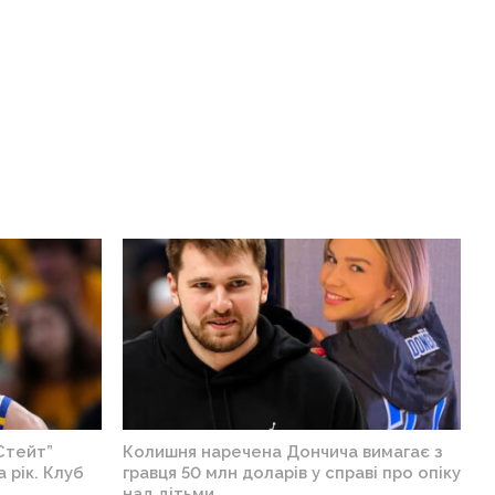
Стейт”
Колишня наречена Дончича вимагає з
 рік. Клуб
гравця 50 млн доларів у справі про опіку
над дітьми