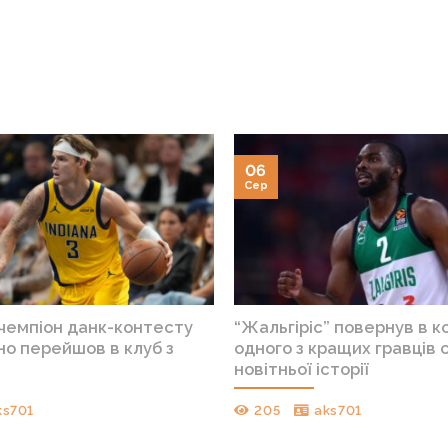
06
Сер
 чемпіон данк-контесту
“Жальгіріс” повернув в 
но перейшов в клуб з
одного з кращих гравців 
новітньої історії
ks701
205
aks701