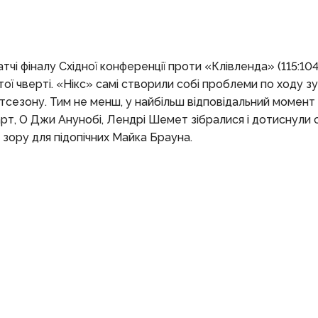
і фіналу Східної конференції проти «Клівленда» (115:104
ї чверті. «Нікс» самі створили собі проблеми по ходу зус
остсезону. Тим не менш, у найбільш відповідальний момен
рт, О Джи Анунобі, Лендрі Шемет зібралися і дотиснули 
зору для підопічних Майка Брауна.