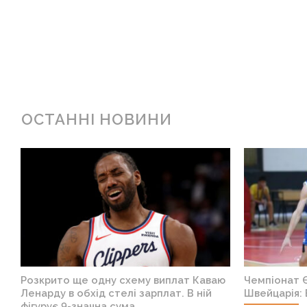
ОСТАННІ НОВИНИ
я
Розкрито ще одну схему виплат Каваю
Чемпіонат Є
Ленарду в обхід стелі зарплат. В ній
Швейцарія: 
фігурує 9-значна сума