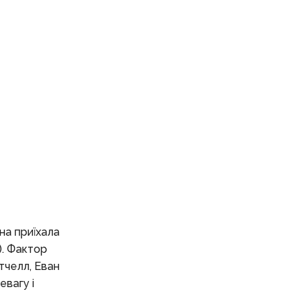
на приїхала
). Фактор
тчелл, Еван
вагу і