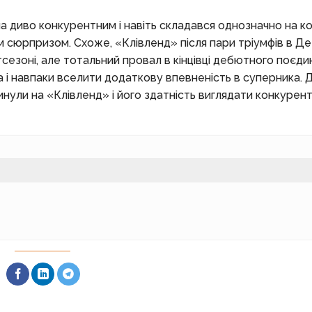
а диво конкурентним і навіть складався однозначно на к
м сюрпризом. Схоже, «Клівленд» після пари тріумфів в Де
сезоні, але тотальний провал в кінцівці дебютного поєди
 і навпаки вселити додаткову впевненість в суперника. 
инули на «Клівленд» і його здатність виглядати конкурент