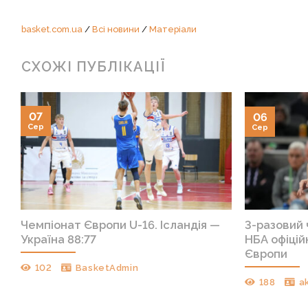
basket.com.ua
/
Всі новини
/
Матеріали
СХОЖІ ПУБЛІКАЦІЇ
07
06
Сер
Сер
Чемпіонат Європи U-16. Ісландія —
3-разовий
Україна 88:77
НБА офіцій
Європи
102
BasketAdmin
188
a