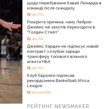
щодо перебування Кавая Ленарда в
команді після скандалу
aks701
Розкрита причина, чому Леброн
Джеймс не захотів переходити в
“Голден Стейт”
aks701
Джеймс Харден не підписує новий
контракт з клубом заради
трансферу топового вільного
агента НБА
aks701
Клуб Євроліги підписав
рекордсмена Basketball Africa
League
Ruslan1996
РЕЙТИНГ NEWSMAKER