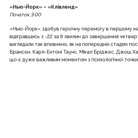
«Нью-Йорк» – «Клівленд»
Початок 3:0
0
«Нью-Йорк» здобув героїчну перемогу в першому матч
відігравшись з -22 за 8 хвилин до завершення четверто
виглядали так впевнено, як на попередніх стадіях п
Брансон, Карл-Ентоні Таунс, Мікал Бріджес, Джош Ха
що є дуже важливим моментом з психологічної точки 