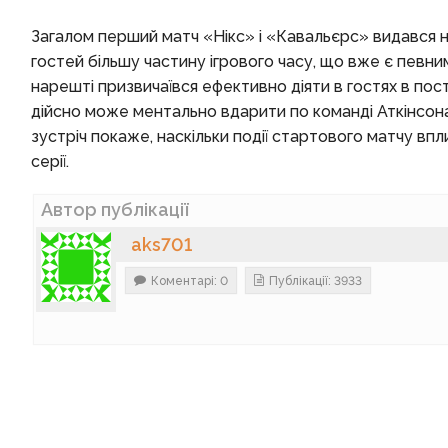
Загалом перший матч «Нікс» і «Кавальєрс» видався н
гостей більшу частину ігрового часу, що вже є певни
нарешті призвичаївся ефективно діяти в гостях в пост
дійсно може ментально вдарити по команді Аткінсона
зустріч покаже, наскільки події стартового матчу впл
серії.
Автор публікації
aks701
Коментарі: 0
Публікації: 3933