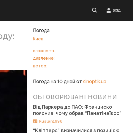
ВХІД
Погода
оду:
Киев
влажность:
давление:
ветер:
Погода на 10 дней от
sinoptik.ua
ОБГОВОРЮВАНІ НОВИНИ
Від Паркера до ПАО: Франциско
пояснив, чому обрав “Панатінаїкос”
Ruslan1996
“Кліпперс” визначилися з позицією