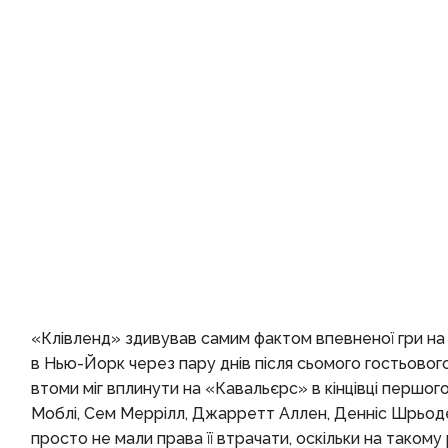
«Клівленд» здивував самим фактом впевненої гри на 
в Нью-Йорк через пару днів після сьомого гостьовог
втоми міг вплинути на «Кавальєрс» в кінцівці першо
Моблі, Сем Меррілл, Джарретт Аллен, Денніс Шрьоде
просто не мали права її втрачати, оскільки на таком