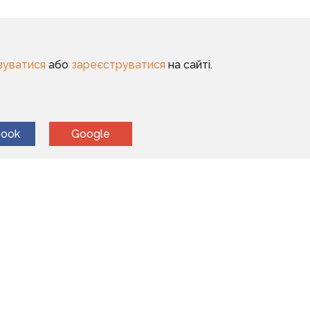
зуватися
або
зареєструватися
на сайті.
book
Google