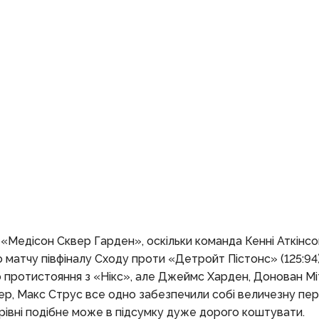
«Медісон Сквер Гарден», оскільки команда Кенні Аткінсо
о матчу півфіналу Сходу проти «Детройт Пістонс» (125:94
го протистояння з «Нікс», але Джеймс Харден, Донован Мі
р, Макс Струс все одно забезпечили собі величезну пере
у рівні подібне може в підсумку дуже дорого коштувати.