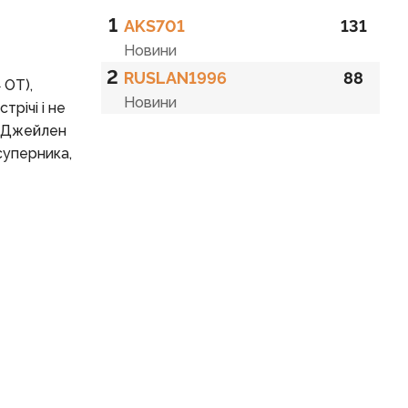
1
AKS701
131
Новини
2
RUSLAN1996
88
 ОТ),
Новини
трічі і не
т Джейлен
суперника,