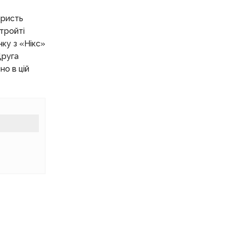
ористь
тройті
нку з «Нікс»
Друга
но в цій