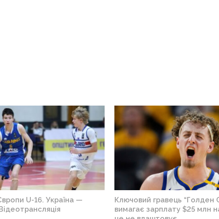
вропи U-16. Україна —
Ключовий гравець “Голден 
Відеотрансляція
вимагає зарплату $25 млн на
це не влаштовує