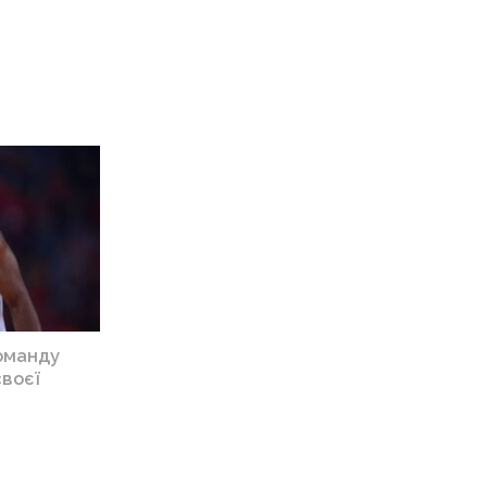
команду
своєї