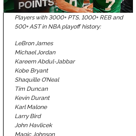
Players with 3000+ PTS, 1000+ REB and
500+ AST in NBA playoff history:
LeBron James
Michael Jordan
Kareem Abdul-Jabbar
Kobe Bryant
Shaquille O’Neal
Tim Duncan
Kevin Durant
Karl Malone
Larry Bird
John Havlicek
Magic Johnson