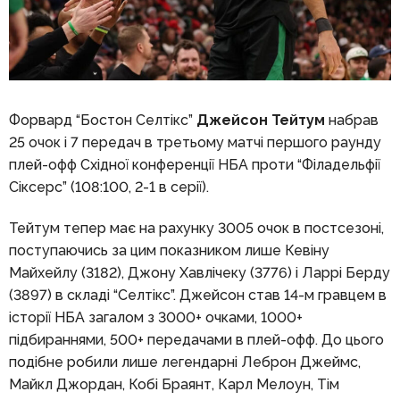
Форвард “Бостон Селтікс”
Джейсон Тейтум
набрав
25 очок і 7 передач в третьому матчі першого раунду
плей-офф Східної конференції НБА проти “Філадельфії
Сіксерс” (108:100, 2-1 в серії).
Тейтум тепер має на рахунку 3005 очок в постсезоні,
поступаючись за цим показником лише Кевіну
Майхейлу (3182), Джону Хавлічеку (3776) і Ларрі Берду
(3897) в складі “Селтікс”. Джейсон став 14-м гравцем в
історії НБА загалом з 3000+ очками, 1000+
підбираннями, 500+ передачами в плей-офф. До цього
подібне робили лише легендарні Леброн Джеймс,
Майкл Джордан, Кобі Браянт, Карл Мелоун, Тім