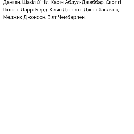
Данкан, Шакіл О’Ніл, Карім Абдул-Джаббар, Скотті
Піппен, Ларрі Берд, Кевін Дюрант, Джон Хавлічек,
Меджик Джонсон, Вілт Чемберлен.