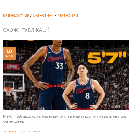
basket.com.ua
/
Всі новини
/
Матеріали
СХОЖІ ПУБЛІКАЦІЇ
10
Сер
Клуб НБА підписав найнижчого та найвищого гравців ліги за
один день