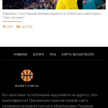
Офіційно: Тоні Паркер вмовив перейти в АСВЕЛ екс-партнера з
“Сан-Антоніо”
104
aks701
НОВИНИ
БЛОГИ
FAQ
КАРТА БАСКЕТБОЛУ
BASKET.COM.UA
Всі запитання та побажання надсилайте на адресу:
info-
basket@ukr.net
При використанні матеріалів сайту
посилання на basket.com.ua є обов'язковим. Редакція