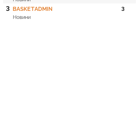
3
BASKETADMIN
3
Новини