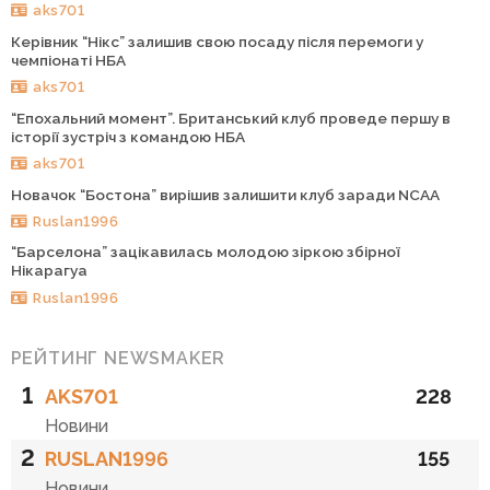
aks701
Керівник “Нікс” залишив свою посаду після перемоги у
чемпіонаті НБА
aks701
“Епохальний момент”. Британський клуб проведе першу в
історії зустріч з командою НБА
aks701
Новачок “Бостона” вирішив залишити клуб заради NCAA
Ruslan1996
“Барселона” зацікавилась молодою зіркою збірної
Нікарагуа
Ruslan1996
РЕЙТИНГ NEWSMAKER
1
AKS701
228
Новини
2
RUSLAN1996
155
Новини