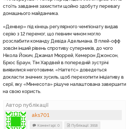
стоїть завдання захистити щойно здобуту перевагу
домашнього майданчика.
«Денвер» під кінець регулярного чемпіонату видав
серію з 12 перемог, що певним чином могло
розслабити команду Девіда Адельмана. В плей-офф
зовсім інший рівень спротиву суперників, до чого
Нікола Йокич, Джамал Мюррей, Кемерон Джонсон,
Брюс Браун, Тім Хардвей в попередній зустрічі
виявилися неготовими. «Наггетс» доведеться
докласти значних зусиль, щоб перехопити ініціативу в
серії, яку «Міннесота» рішуче налаштована завершити
на свою користь.
Автор публікації
aks701
Коментарі: 0
Публікації: 3918