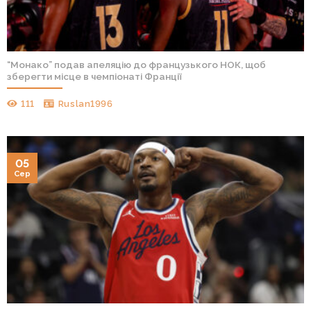
“Монако” подав апеляцію до французького НОК, щоб
зберегти місце в чемпіонаті Франції
111
Ruslan1996
05
Сер