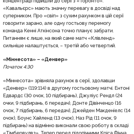
концентрації підійшли до серії з «Торонто».
«Кавальєрс» мають значну перевагу в досвіді над
суперником. Про «свіп» з сухим рахунком в цій серії
говорити зарано, але одну гостьову перемогу
команда Кенні Аткінсона точно планує забрати.
Питанням є лише, на який саме матч «Клівленд»
сильніше налаштується, – третій або четвертий.
«Міннесота» – «Денвер»
Початок 4:30
«Міннесота» зрівняла рахунок в серії, здолавши
«Денвер» (119:114) в другому гостьовому матчі. Ентоні
Едвардс (30 очок, 10 підбирань), Джуліус Рендл (24
очки, 9 підбирань, 6 передач), Донте Дівінченцо (16
очок, 7 підбирань, 6 передач), Джейден Макденіелс (14
очок), Боунс Хайленд (13 очок), Наз Рід (11 очок, 9
підбирань) на відмінно виконали свою роботу в складі
«Тімбервулвз». Тепер перед підопічними Кріса Фінча