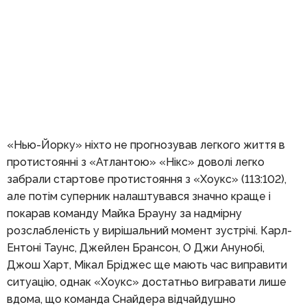
«Нью-Йорку» ніхто не прогнозував легкого життя в
протистоянні з «Атлантою» «Нікс» доволі легко
забрали стартове протистояння з «Хоукс» (113:102),
але потім суперник налаштувався значно краще і
покарав команду Майка Брауну за надмірну
розслабленість у вирішальний момент зустрічі. Карл-
Ентоні Таунс, Джейлен Брансон, О Джи Анунобі,
Джош Харт, Мікал Бріджес ще мають час виправити
ситуацію, однак «Хоукс» достатньо вигравати лише
вдома, що команда Снайдера відчайдушно