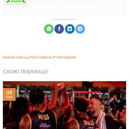
basket.com.ua
/
Всі новини
/
Матеріали
СХОЖІ ПУБЛІКАЦІЇ
05
Сер