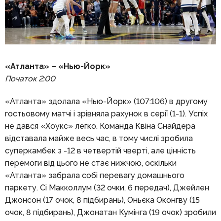
«Атланта» – «Нью-Йорк»
Початок 2
:0
0
«Атланта» здолала «Нью-Йорк» (107:106) в другому
гостьовому матчі і зрівняла рахунок в серії (1-1). Успіх
не дався «Хоукс» легко. Команда Квіна Снайдера
відставала майже весь час, в тому числі зробила
суперкамбек з -12 в четвертій чверті, але цінність
перемоги від цього не стає нижчою, оскільки
«Атланта» забрала собі перевагу домашнього
паркету. Сі Макколлум (32 очки, 6 передач), Джейлен
Джонсон (17 очок, 8 підбирань), Оньєка Оконгву (15
очок, 8 підбирань), Джонатан Кумінга (19 очок) зробили