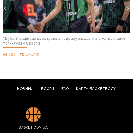
“Дубай” підписав двох гравців і одразу віддав їх в оренду іншим
топ-клубам Європи
138
aks701
НОВИНИ
БЛОГИ
FAQ
КАРТА БАСКЕТБОЛУ
BASKET.COM.UA