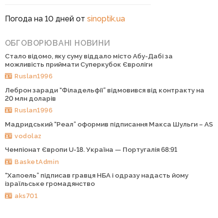
Погода на 10 дней от
sinoptik.ua
ОБГОВОРЮВАНІ НОВИНИ
Стало відомо, яку суму віддало місто Абу-Дабі за
можливість приймати Суперкубок Євроліги
Ruslan1996
Леброн заради “Філадельфії” відмовився від контракту на
20 млн доларів
Ruslan1996
Мадридський “Реал” оформив підписання Макса Шульги – AS
vodolaz
Чемпіонат Європи U-18. Україна — Португалія 68:91
BasketAdmin
“Хапоель” підписав гравця НБА і одразу надасть йому
ізраїльське громадянство
aks701