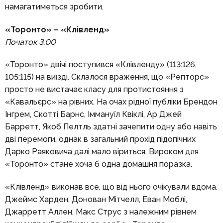
намагатиметься зробити.
«Торонто» – «Клівленд»
Початок 3:00
«Торонто» двічі поступився «Клівленду» (113:126,
105:115) на виїзді. Склалося враження, що «Репторс»
просто не вистачає класу для протистояння з
«Кавальєрс» на рівних. На очах рідної публіки Брендон
Інгрем, Скотті Барнс, Іммануїл Квіклі, Ар Джей
Барретт, Якоб Пелтль здатні зачепити одну або навіть
дві перемоги, однак в загальний прохід підопічних
Дарко Раяковича далі мало віриться. Вироком для
«Торонто» стане хоча б одна домашня поразка.
«Клівленд» виконав все, що від нього очікували вдома.
Джеймс Харден, Донован Мітчелл, Еван Моблі,
Джарретт Аллен, Макс Струс з належним рівнем