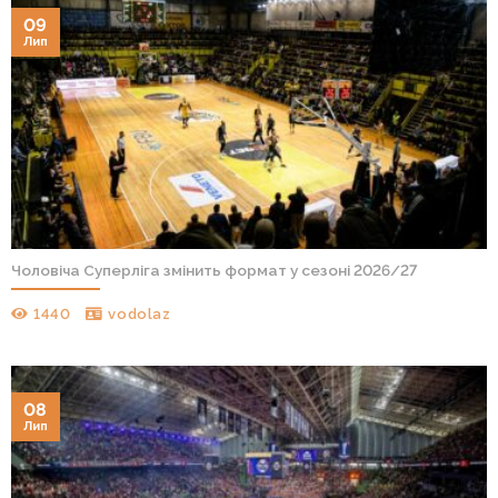
09
Лип
Чоловіча Суперліга змінить формат у сезоні 2026/27
1440
vodolaz
08
Лип