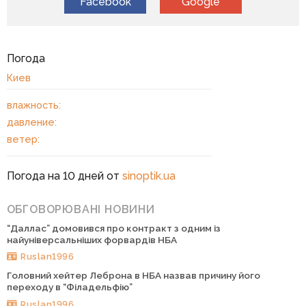
Facebook
Google
Погода
Киев
влажность:
давление:
ветер:
Погода на 10 дней от
sinoptik.ua
ОБГОВОРЮВАНІ НОВИНИ
“Даллас” домовився про контракт з одним із
найуніверсальніших форвардів НБА
Ruslan1996
Головний хейтер Леброна в НБА назвав причину його
переходу в “Філадельфію”
Ruslan1996