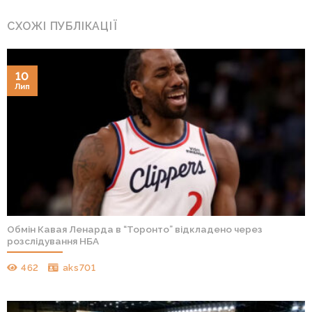
СХОЖІ ПУБЛІКАЦІЇ
10
Лип
Обмін Кавая Ленарда в “Торонто” відкладено через
розслідування НБА
462
aks701