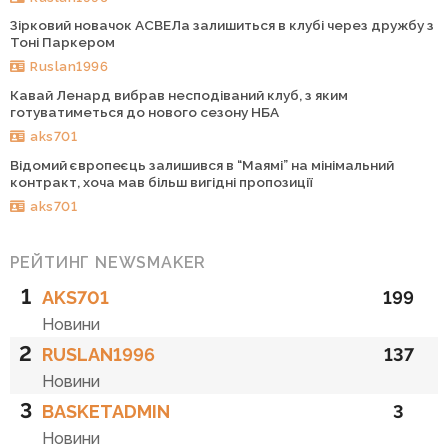
Зірковий новачок АСВЕЛа залишиться в клубі через дружбу з
Тоні Паркером
Ruslan1996
Кавай Ленард вибрав несподіваний клуб, з яким
готуватиметься до нового сезону НБА
aks701
Відомий європеєць залишився в “Маямі” на мінімальний
контракт, хоча мав більш вигідні пропозиції
aks701
РЕЙТИНГ NEWSMAKER
1
AKS701
199
Новини
2
RUSLAN1996
137
Новини
3
BASKETADMIN
3
Новини