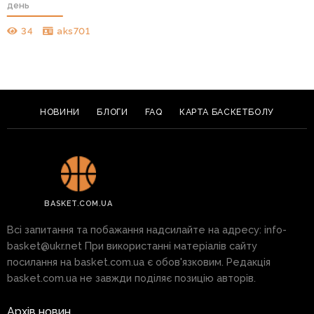
день
34
aks701
НОВИНИ
БЛОГИ
FAQ
КАРТА БАСКЕТБОЛУ
BASKET.COM.UA
Всі запитання та побажання надсилайте на адресу:
info-
basket@ukr.net
При використанні матеріалів сайту
посилання на basket.com.ua є обов'язковим. Редакція
basket.com.ua не завжди поділяє позицію авторів.
Архів новин